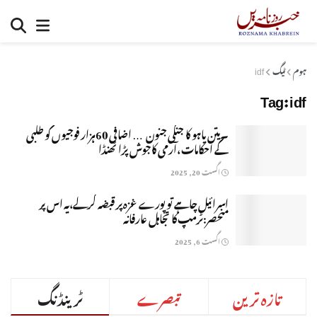
ہوم
ٹیگ
idf
Tag:
idf
۔یتن یاہو کا جنگی جنون … اضافی 60ہزار فوجیوں کو طلبی
کے احکامات ،آرمی کاجوش پڑا ٹھنڈا
اگست 20, 2025
اسرائیل چاہے تو پورے غزہ پر قبضہ کرلے،یہ اس پر
منحصر:ٹرمپ کا تجاہل عارفانہ
اگست 6, 2025
تازہ ترین
تبصرے
ٹرینڈنگ