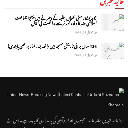
حالیہ خبریں
جوہر یونیورسٹی بحران: طلبہ کے دھرنے میں پہنچا جماعت
اسلامی ہند کا وفد، گورنر سے مداخلت کی اپیل
جولائی 22, 2026
136 سال پرانی تاریخی مسجد میں داخلہ بند، نماز پر بھی پابندی!
جولائی 13, 2026
روزنامہ خبریں مفاد عامہ ‘ جمہوری اقدار وآئین کی پاسداری کا پابند ہے۔ اس نے