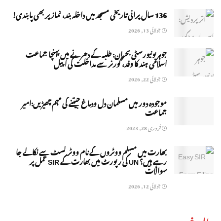
136 سال پرانی تاریخی مسجد میں داخلہ بند، نماز پر بھی پابندی!
جولائی 13, 2026
جوہر یونیورسٹی بحران: طلبہ کے دھرنے میں پہنچا جماعت
اسلامی ہند کا وفد، گورنر سے مداخلت کی اپیل
جولائی 22, 2026
موجودہ دور میں مسلمان دل ودماغ جیتنے کی مہم چھیڑیں:امیر
جماعت
فروری 28, 2023
بھارت میں مسلم ووٹروں کے نام ووٹر لسٹ سے نکالے جا
رہے ہیں؟ UN کی رپورٹ میں بھارت کے SIR عمل پر
سوالات
جولائی 12, 2026