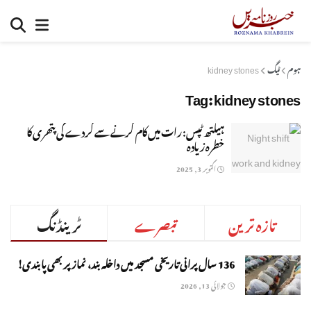
ہوم
ٹیگ
kidney stones
Tag:
kidney stones
ہیلتھ ٹپس: رات میں کام کرنے سے گردے کی پتھری کا
خطرہ زیادہ
اکتوبر 3, 2025
تازہ ترین
تبصرے
ٹرینڈنگ
136 سال پرانی تاریخی مسجد میں داخلہ بند، نماز پر بھی پابندی!
جولائی 13, 2026