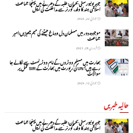
جوہر یونیورسٹی بحران: طلبہ کے دھرنے میں پہنچا جماعت
اسلامی ہند کا وفد، گورنر سے مداخلت کی اپیل
جولائی 22, 2026
موجودہ دور میں مسلمان دل ودماغ جیتنے کی مہم چھیڑیں:امیر
جماعت
فروری 28, 2023
بھارت میں مسلم ووٹروں کے نام ووٹر لسٹ سے نکالے جا
رہے ہیں؟ UN کی رپورٹ میں بھارت کے SIR عمل پر
سوالات
جولائی 12, 2026
حالیہ خبریں
جوہر یونیورسٹی بحران: طلبہ کے دھرنے میں پہنچا جماعت
اسلامی ہند کا وفد، گورنر سے مداخلت کی اپیل