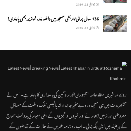
جولائی 22, 2026
136 سال پرانی تاریخی مسجد میں داخلہ بند، نماز پر بھی پابندی!
جولائی 13, 2026
روزنامہ خبریں مفاد عامہ ‘ جمہوری اقدار وآئین کی پاسداری کا پابند ہے۔ اس نے
مختصر مدت میں ہی سنجیدہ رویے‘غیر جانبدارانہ پالیسی ‘ملک و ملت کے مسائل
معروضی انداز میں ابھارنے اور خبروں و تجزیوں کے اعلی معیار کی بدولت سماج
کے ہر طبقہ میں اپنی جگہ بنالی۔ اب روزنامہ خبریں نے حالات کے تقاضوں کے