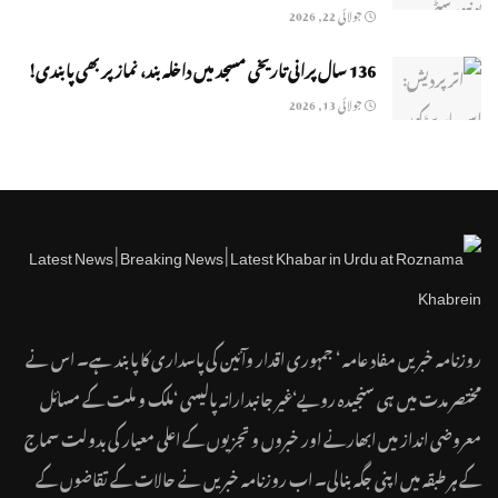
جولائی 22, 2026
136 سال پرانی تاریخی مسجد میں داخلہ بند، نماز پر بھی پابندی!
جولائی 13, 2026
روزنامہ خبریں مفاد عامہ ‘ جمہوری اقدار وآئین کی پاسداری کا پابند ہے۔ اس نے
مختصر مدت میں ہی سنجیدہ رویے‘غیر جانبدارانہ پالیسی ‘ملک و ملت کے مسائل
معروضی انداز میں ابھارنے اور خبروں و تجزیوں کے اعلی معیار کی بدولت سماج
کے ہر طبقہ میں اپنی جگہ بنالی۔ اب روزنامہ خبریں نے حالات کے تقاضوں کے