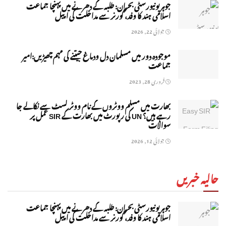
جوہر یونیورسٹی بحران: طلبہ کے دھرنے میں پہنچا جماعت
اسلامی ہند کا وفد، گورنر سے مداخلت کی اپیل
جولائی 22, 2026
موجودہ دور میں مسلمان دل ودماغ جیتنے کی مہم چھیڑیں:امیر
جماعت
فروری 28, 2023
بھارت میں مسلم ووٹروں کے نام ووٹر لسٹ سے نکالے جا
رہے ہیں؟ UN کی رپورٹ میں بھارت کے SIR عمل پر
سوالات
جولائی 12, 2026
حالیہ خبریں
جوہر یونیورسٹی بحران: طلبہ کے دھرنے میں پہنچا جماعت
اسلامی ہند کا وفد، گورنر سے مداخلت کی اپیل