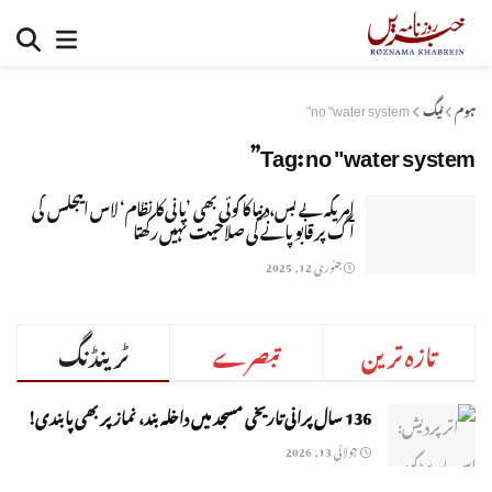
ہوم
ٹیگ
no "water system"
Tag:
no "water system”
امریکہ بے بس،دنیا کا کوئی بھی ’پانی کا نظام‘ لاس اینجلس کی
آگ پر قابو پانے کی صلاحیت نہیں رکھتا
جنوری 12, 2025
تازہ ترین
تبصرے
ٹرینڈنگ
136 سال پرانی تاریخی مسجد میں داخلہ بند، نماز پر بھی پابندی!
جولائی 13, 2026