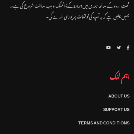
تحت اردو کے ساتھ ہندی میں24x7کے ڈائمنگ ویب سائٹ شروع کی ہے۔
ہمیں یقین ہے کہ یہ آپ کی توقعات پر پوری اترے گی۔
اہم لنک
ABOUT US
SUPPORT US
TERMS AND CONDITIONS