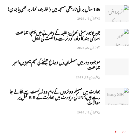
136 سال پرانی تاریخی مسجد میں داخلہ بند، نماز پر بھی پابندی!
جولائی 13, 2026
جوہر یونیورسٹی بحران: طلبہ کے دھرنے میں پہنچا جماعت
اسلامی ہند کا وفد، گورنر سے مداخلت کی اپیل
جولائی 22, 2026
موجودہ دور میں مسلمان دل ودماغ جیتنے کی مہم چھیڑیں:امیر
جماعت
فروری 28, 2023
بھارت میں مسلم ووٹروں کے نام ووٹر لسٹ سے نکالے جا
رہے ہیں؟ UN کی رپورٹ میں بھارت کے SIR عمل پر
سوالات
جولائی 12, 2026