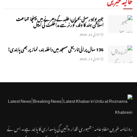
حالیہ خبریں
جوہر یونیورسٹی بحران: طلبہ کے دھرنے میں پہنچا جماعت
اسلامی ہند کا وفد، گورنر سے مداخلت کی اپیل
جولائی 22, 2026
136 سال پرانی تاریخی مسجد میں داخلہ بند، نماز پر بھی پابندی!
جولائی 13, 2026
روزنامہ خبریں مفاد عامہ ‘ جمہوری اقدار وآئین کی پاسداری کا پابند ہے۔ اس نے