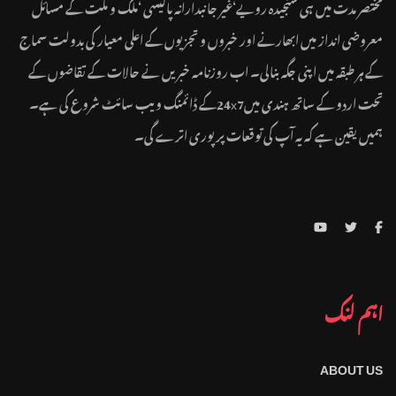
مختصر مدت میں ہی سنجیدہ رویے‘غیر جانبدارانہ پالیسی ‘ملک و ملت کے مسائل
معروضی انداز میں ابھارنے اور خبروں و تجزیوں کے اعلی معیار کی بدولت سماج
کے ہر طبقہ میں اپنی جگہ بنالی۔ اب روزنامہ خبریں نے حالات کے تقاضوں کے
تحت اردو کے ساتھ ہندی میں24x7کے ڈائمنگ ویب سائٹ شروع کی ہے۔
ہمیں یقین ہے کہ یہ آپ کی توقعات پر پوری اترے گی۔
اہم لنک
ABOUT US