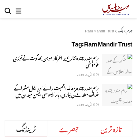
ہوم
ٹیگ
Ram Mandir Trust
Tag:
Ram Mandir Trust
رام مندر چندہ تنازع پر آخرکار موہن بھاگوت نے توڑی
خاموشی
جولائی 5, 2026
رام مندر چندہ معاملہ: چمپت رائے اور انیل مشرا کے
خلاف مقدمے کی تیاری، بار ایسوسی ایشن میدان میں
جولائی 2, 2026
تازہ ترین
تبصرے
ٹرینڈنگ