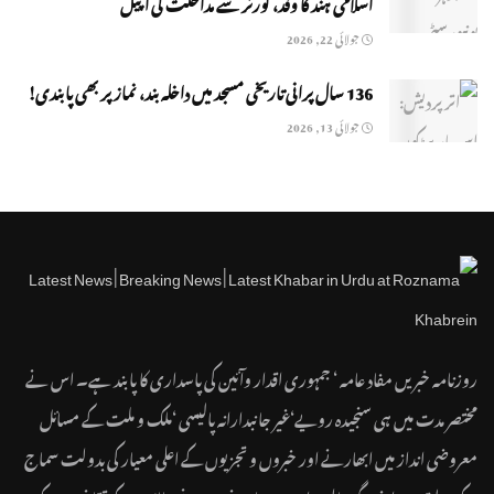
اسلامی ہند کا وفد، گورنر سے مداخلت کی اپیل
جولائی 22, 2026
136 سال پرانی تاریخی مسجد میں داخلہ بند، نماز پر بھی پابندی!
جولائی 13, 2026
روزنامہ خبریں مفاد عامہ ‘ جمہوری اقدار وآئین کی پاسداری کا پابند ہے۔ اس نے
مختصر مدت میں ہی سنجیدہ رویے‘غیر جانبدارانہ پالیسی ‘ملک و ملت کے مسائل
معروضی انداز میں ابھارنے اور خبروں و تجزیوں کے اعلی معیار کی بدولت سماج