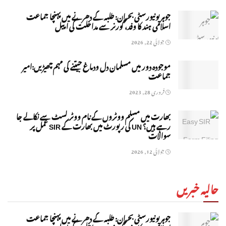
جوہر یونیورسٹی بحران: طلبہ کے دھرنے میں پہنچا جماعت
اسلامی ہند کا وفد، گورنر سے مداخلت کی اپیل
جولائی 22, 2026
موجودہ دور میں مسلمان دل ودماغ جیتنے کی مہم چھیڑیں:امیر
جماعت
فروری 28, 2023
بھارت میں مسلم ووٹروں کے نام ووٹر لسٹ سے نکالے جا
رہے ہیں؟ UN کی رپورٹ میں بھارت کے SIR عمل پر
سوالات
جولائی 12, 2026
حالیہ خبریں
جوہر یونیورسٹی بحران: طلبہ کے دھرنے میں پہنچا جماعت