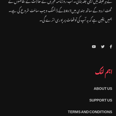
کے ہر طبقہ میں اپنی جگہ بنالی۔ اب روزنامہ خبریں نے حالات کے تقاضوں کے
تحت اردو کے ساتھ ہندی میں24x7کے ڈائمنگ ویب سائٹ شروع کی ہے۔
ہمیں یقین ہے کہ یہ آپ کی توقعات پر پوری اترے گی۔
اہم لنک
ABOUT US
SUPPORT US
TERMS AND CONDITIONS