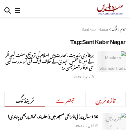
ہوم
ٹیگ
Sant Kabir Nagar
Tag:
Sant Kabir Nagar
برطانوی شہریت، بھارت میں اسلام کی ترویج: سنت کبیر نگر
کے مولانا شمس الہدیٰ کے خلاف ایف آئی آر، مدرسہ، این
جی او کا رجسٹریشن رد
نومبر 3, 2025
تازہ ترین
تبصرے
ٹرینڈنگ
136 سال پرانی تاریخی مسجد میں داخلہ بند، نماز پر بھی پابندی!
جولائی 13, 2026