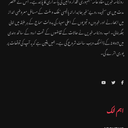
روزنامہ خبریں مفاد عامہ ‘ جمہوری اقدار وآئین کی پاسداری کا پابند ہے۔ اس نے مختصر
مدت میں ہی سنجیدہ رویے‘غیر جانبدارانہ پالیسی ‘ملک و ملت کے مسائل معروضی انداز
میں ابھارنے اور خبروں و تجزیوں کے اعلی معیار کی بدولت سماج کے ہر طبقہ میں اپنی
جگہ بنالی۔ اب روزنامہ خبریں نے حالات کے تقاضوں کے تحت اردو کے ساتھ ہندی
میں24x7کے ڈائمنگ ویب سائٹ شروع کی ہے۔ ہمیں یقین ہے کہ یہ آپ کی توقعات پر
پوری اترے گی۔
اہم لنک
ABOUT US