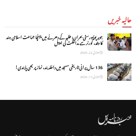
حالیہ خبریں
جوہر یونیورسٹی بحران: طلبہ کے دھرنے میں پہنچا جماعت اسلامی ہند
کا وفد، گورنر سے مداخلت کی اپیل
جولائی 22, 2026
136 سال پرانی تاریخی مسجد میں داخلہ بند، نماز پر بھی پابندی!
جولائی 13, 2026