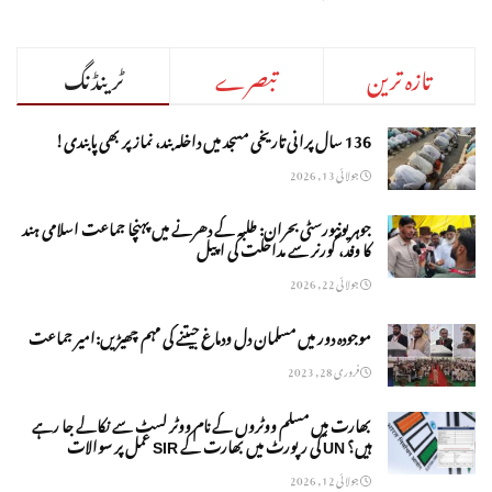
تازہ ترین
تبصرے
ٹرینڈنگ
136 سال پرانی تاریخی مسجد میں داخلہ بند، نماز پر بھی پابندی!
جولائی 13, 2026
جوہر یونیورسٹی بحران: طلبہ کے دھرنے میں پہنچا جماعت اسلامی ہند
کا وفد، گورنر سے مداخلت کی اپیل
جولائی 22, 2026
موجودہ دور میں مسلمان دل ودماغ جیتنے کی مہم چھیڑیں:امیر جماعت
فروری 28, 2023
بھارت میں مسلم ووٹروں کے نام ووٹر لسٹ سے نکالے جا رہے
ہیں؟ UN کی رپورٹ میں بھارت کے SIR عمل پر سوالات
جولائی 12, 2026