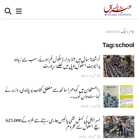
ہوم
ٹیگ
school
Tag:
school
گزشتہ5 سال میں 37 ہزار اسکول کم ہوئے، سب سے زیادہ
پرائیویٹ اسکول یوپی میں کھلے: رپورٹ
ستمبر 4, 2025
راجستھان میں گودھرا سانحہ سے متعلق کتاب پر پابندی، وزیر نے
کہا- ہندوؤں کو٫٫٫٫۔
نومبر 1, 2024
اسرائیل کی نسل کشی پالیس جاری رہنے سے غزہ کے 625,000
بچے اسکول سے محروم
ستمبر 10, 2024