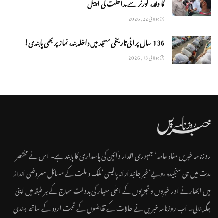
کا وفد، گورنر سے مداخلت کی اپیل
جولائی 22, 2026
136 سال پرانی تاریخی مسجد میں داخلہ بند، نماز پر بھی پابندی!
جولائی 13, 2026
روزنامہ خبریں مفاد عامہ ‘ جمہوری اقدار وآئین کی پاسداری کا پابند ہے۔ اس نے مختصر
مدت میں ہی سنجیدہ رویے‘غیر جانبدارانہ پالیسی ‘ملک و ملت کے مسائل معروضی انداز
میں ابھارنے اور خبروں و تجزیوں کے اعلی معیار کی بدولت سماج کے ہر طبقہ میں اپنی
جگہ بنالی۔ اب روزنامہ خبریں نے حالات کے تقاضوں کے تحت اردو کے ساتھ ہندی