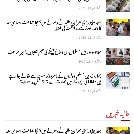
جولائی 13, 2026
جوہر یونیورسٹی بحران: طلبہ کے دھرنے میں پہنچا جماعت اسلامی ہند
کا وفد، گورنر سے مداخلت کی اپیل
جولائی 22, 2026
موجودہ دور میں مسلمان دل ودماغ جیتنے کی مہم چھیڑیں:امیر جماعت
فروری 28, 2023
بھارت میں مسلم ووٹروں کے نام ووٹر لسٹ سے نکالے جا رہے
ہیں؟ UN کی رپورٹ میں بھارت کے SIR عمل پر سوالات
جولائی 12, 2026
حالیہ خبریں
جوہر یونیورسٹی بحران: طلبہ کے دھرنے میں پہنچا جماعت اسلامی ہند