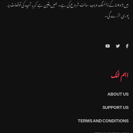
میں24x7کے ڈائمنگ ویب سائٹ شروع کی ہے۔ ہمیں یقین ہے کہ یہ آپ کی توقعات پر
پوری اترے گی۔
اہم لنک
ABOUT US
SUPPORT US
TERMS AND CONDITIONS
PRIVACY POLICY