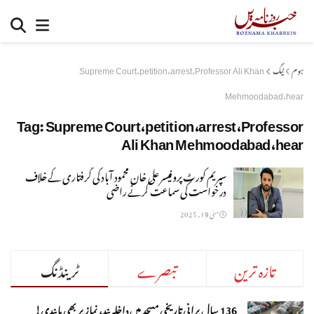
ہوم
ٹیگ
Supreme Court،petition،arrest،Professor Ali Khan
Mehmoodabad،hear
Tag:
Supreme Court،petition،arrest،Professor
Ali Khan Mehmoodabad،hear
سپریم کورٹ پروفیسر علی خان محمود آباد کی گرفتاری کے خلاف
درخواست کی سماعت کرنے راضی
مئی 19, 2025
تازہ ترین
تبصرے
ٹرینڈنگ
136 سال پرانی تاریخی مسجد میں داخلہ بند، نماز پر بھی پابندی!