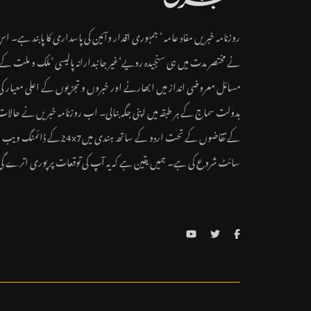
روزنامہ خبریں مفاد عامہ ‘ جمہوری اقدار وآئین کی پاسداری کا پابند ہے۔ ا
نے مختصر مدت میں ہی سنجیدہ رویے‘غیر جانبدارانہ پالیسی ‘ملک و ملت کے
مسائل معروضی انداز میں ابھارنے اور خبروں و تجزیوں کے اعلی معیار کی
بدولت سماج کے ہر طبقہ میں اپنی جگہ بنالی۔ اب روزنامہ خبریں نے حالات
کے تقاضوں کے تحت اردو کے ساتھ ہندی میں24x7کے ڈائمنگ ویب
سائٹ شروع کی ہے۔ ہمیں یقین ہے کہ یہ آپ کی توقعات پر پوری اترے گ