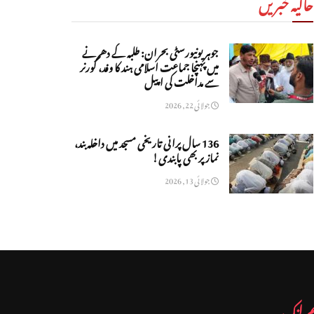
حالیہ خبریں
جوہر یونیورسٹی بحران: طلبہ کے دھرنے
میں پہنچا جماعت اسلامی ہند کا وفد، گورنر
سے مداخلت کی اپیل
جولائی 22, 2026
136 سال پرانی تاریخی مسجد میں داخلہ بند،
نماز پر بھی پابندی!
جولائی 13, 2026
م لنک