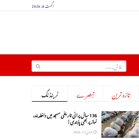
اگست 8, 2026
تازہ ترین
تبصرے
ٹرینڈنگ
136 سال پرانی تاریخی مسجد میں داخلہ بند،
نماز پر بھی پابندی!
جولائی 13, 2026