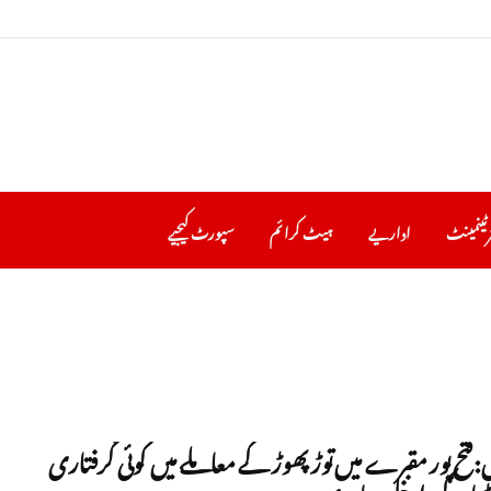
رٹینمینٹ
اداریے
ہیٹ کرا ئم
سپورٹ کیجیے
:فتح پور مقبرے میں توڑ پھوڑ کے معاملے میں کوئی گرفتاری
یا کے داخلے پر پابندی