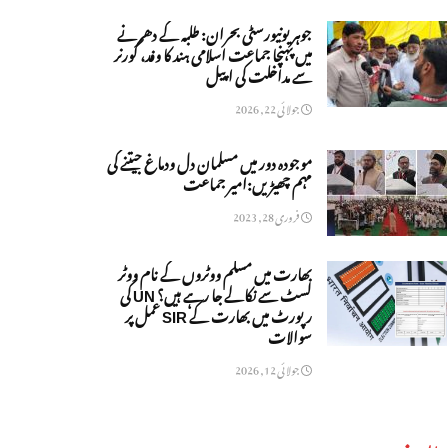
جوہر یونیورسٹی بحران: طلبہ کے دھرنے
میں پہنچا جماعت اسلامی ہند کا وفد، گورنر
سے مداخلت کی اپیل
جولائی 22, 2026
موجودہ دور میں مسلمان دل ودماغ جیتنے کی
مہم چھیڑیں:امیر جماعت
فروری 28, 2023
بھارت میں مسلم ووٹروں کے نام ووٹر
لسٹ سے نکالے جا رہے ہیں؟ UN کی
رپورٹ میں بھارت کے SIR عمل پر
سوالات
جولائی 12, 2026