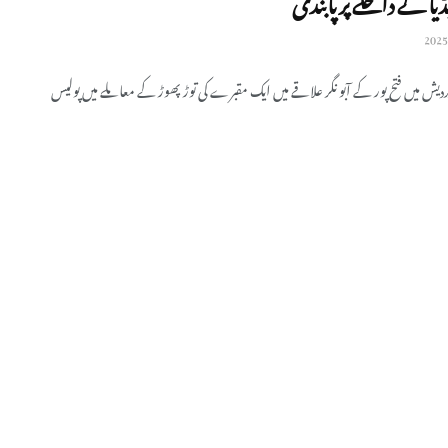
رپردیش میں فتح پور کے آبو نگر علاقے میں ایک مقبرے کی توڑ پھوڑ کے معاملے میں پولیس