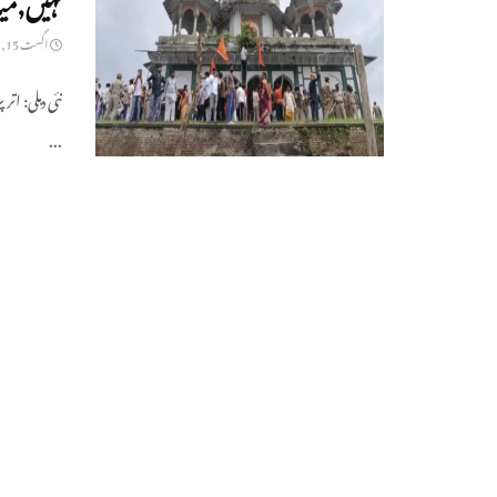
اگست 15, 2025
نئی دہلی: ات
...