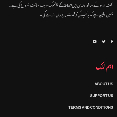
تحت اردو کے ساتھ ہندی میں24x7کے ڈائمنگ ویب سائٹ شروع کی ہے۔
ہمیں یقین ہے کہ یہ آپ کی توقعات پر پوری اترے گی۔
اہم لنک
ABOUT US
SUPPORT US
TERMS AND CONDITIONS