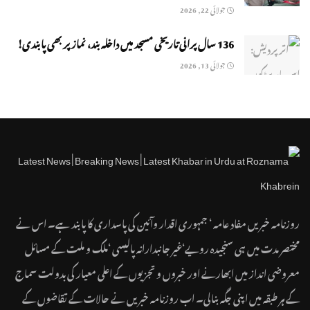
جولائی 22, 2026
136 سال پرانی تاریخی مسجد میں داخلہ بند، نماز پر بھی پابندی!
جولائی 13, 2026
روزنامہ خبریں مفاد عامہ ‘ جمہوری اقدار وآئین کی پاسداری کا پابند ہے۔ اس نے
مختصر مدت میں ہی سنجیدہ رویے‘غیر جانبدارانہ پالیسی ‘ملک و ملت کے مسائل
معروضی انداز میں ابھارنے اور خبروں و تجزیوں کے اعلی معیار کی بدولت سماج
کے ہر طبقہ میں اپنی جگہ بنالی۔ اب روزنامہ خبریں نے حالات کے تقاضوں کے