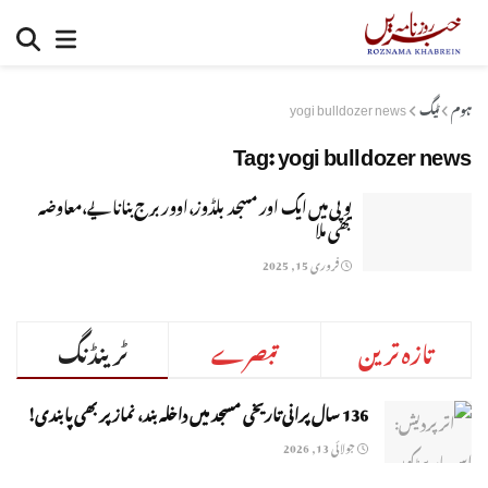
ہوم
ٹیگ
yogi bulldozer news
Tag:
yogi bulldozer news
یوپی میں ایک اور مسجد بلڈوز،اوور برج بنانا یے،معاوضہ
بھی ملا
فروری 15, 2025
تازہ ترین
تبصرے
ٹرینڈنگ
136 سال پرانی تاریخی مسجد میں داخلہ بند، نماز پر بھی پابندی!
جولائی 13, 2026