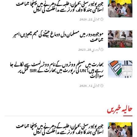
جوہر یونیورسٹی بحران: طلبہ کے دھرنے میں پہنچا جماعت
اسلامی ہند کا وفد، گورنر سے مداخلت کی اپیل
جولائی 22, 2026
موجودہ دور میں مسلمان دل ودماغ جیتنے کی مہم چھیڑیں:امیر
جماعت
فروری 28, 2023
بھارت میں مسلم ووٹروں کے نام ووٹر لسٹ سے نکالے جا
رہے ہیں؟ UN کی رپورٹ میں بھارت کے SIR عمل پر
سوالات
جولائی 12, 2026
حالیہ خبریں
جوہر یونیورسٹی بحران: طلبہ کے دھرنے میں پہنچا جماعت
اسلامی ہند کا وفد، گورنر سے مداخلت کی اپیل