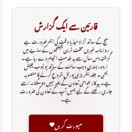
قارئین سے ایک گزارش
سچ کے ساتھ آزاد میڈیا وقت کی اہم ضرورت ہےـ
روزنامہ خبریں سخت ترین چیلنجوں کے سایے میں
گزشتہ دس سال سے یہ خدمت انجام دے رہا ہے۔
اردو، ہندی ویب سائٹ کے ساتھ یو ٹیوب چینل
بھی۔ جلد انگریزی پورٹل شروع کرنے کا منصوبہ
ہے۔ یہ کاز عوامی تعاون کے بغیر نہیں ہوسکتا۔ اسے
جاری رکھنے کے لیے ہمیں آپ کے تعاون کی ضرورت
ہے۔
سپورٹ کریں