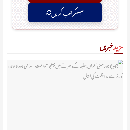
سبسکرائب کریں
مزید
خبریں