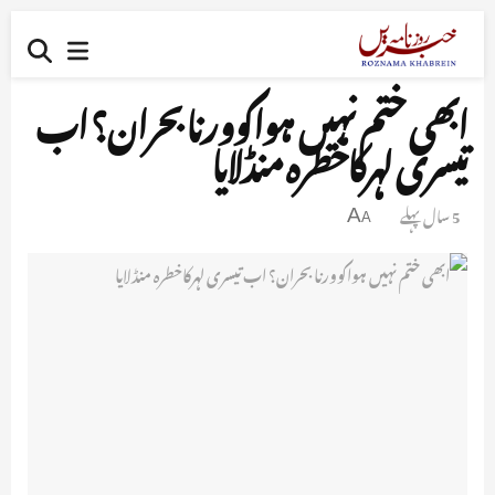
ابھی ختم نہیں ہواکوورنا بحران؟ اب
تیسری لہرکاخطرہ منڈلایا
5 سال پہلے
A
A