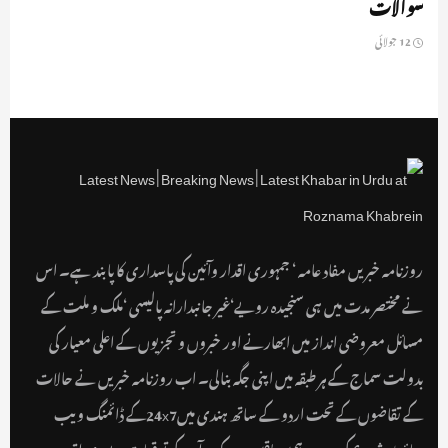
سوالات
12 جولائی
روزنامہ خبریں مفاد عامہ ‘ جمہوری اقدار وآئین کی پاسداری کا پابند ہے۔ اس
نے مختصر مدت میں ہی سنجیدہ رویے‘غیر جانبدارانہ پالیسی ‘ملک و ملت کے
مسائل معروضی انداز میں ابھارنے اور خبروں و تجزیوں کے اعلی معیار کی
بدولت سماج کے ہر طبقہ میں اپنی جگہ بنالی۔ اب روزنامہ خبریں نے حالات
کے تقاضوں کے تحت اردو کے ساتھ ہندی میں24x7کے ڈائمنگ ویب
سائٹ شروع کی ہے۔ ہمیں یقین ہے کہ یہ آپ کی توقعات پر پوری اترے