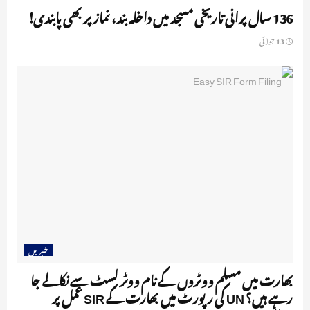
136 سال پرانی تاریخی مسجد میں داخلہ بند، نماز پر بھی پابندی!
13 جولائی
خبریں
بھارت میں مسلم ووٹروں کے نام ووٹر لسٹ سے نکالے جا
رہے ہیں؟ UN کی رپورٹ میں بھارت کے SIR عمل پر