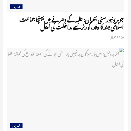
خبریں
جوہر یونیورسٹی بحران: طلبہ کے دھرنے میں پہنچا جماعت
اسلامی ہند کا وفد، گورنر سے مداخلت کی اپیل
22 جولائی
خبریں