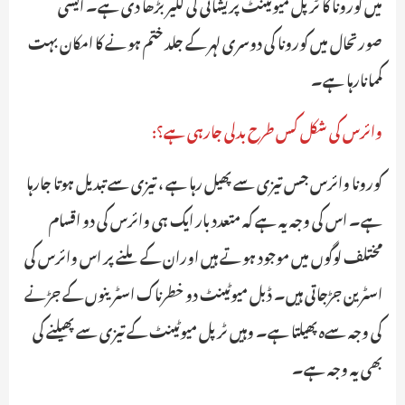
میں کورونا کا ٹرپل میوٹینٹ پریشانی کی لکیر بڑھا دی ہے۔ ایسی
صورتحال میں کورونا کی دوسری لہر کے جلد ختم ہونے کا امکان بہت
کممانارہا ہے۔
وائرس کی شکل کس طرح بدلی جارہی ہے؟:
کورونا وائرس جس تیزی سے پھیل رہا ہے ، تیزی سے تبدیل ہوتا جارہا
ہے۔ اس کی وجہ یہ ہے کہ متعدد بار ایک ہی وائرس کی دو اقسام
مختلف لوگوں میں موجود ہوتے ہیں اوران کے ملنے پر اس وائرس کی
اسٹرین جڑجاتی ہیں۔ ڈبل میوٹینٹ دو خطرناک اسٹرینوں کے جڑنے
کی وجہ سےہ پھیلتا ہے۔ وہیں ٹرپل میوٹینٹ کے تیزی سے پھیلنے کی
بھی یہ وجہ ہے۔