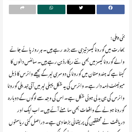
نئی دہلی :
بھارت میں کورونا کیسز تیزی سے بڑھ رہے ہیں۔ ہر روز پائے جانے
والے کورونا کیسز میں بھی نئے ریکارڈ بن رہے ہیں۔ سائنس دانوں کا
کہنا ہے کہ ہندوستان میں کورونا کی دوسری لہر کے پچھے وائرس کا ڈبل
میوٹینٹ ذمہ دار ہے۔ وائرس کی یہ شکل پہلی لہر میں آئی تبدیلی کورونا
وائرس کی ہی بدلی ہوئی شکل ہے۔ اس کی وجہ سے لوگوں کے دوبارہ
کورونا ہونے کے واقعات بھی سامنے آئے ہیں۔ اب ایک اور
دریافت نے محققین کی پریشانی بڑھا دی ہے۔ دراصل کئی ریاستوں