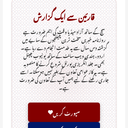
قارئین سے ایک گزارش
سچ کے ساتھ آزاد میڈیا وقت کی اہم ضرورت ہےـ
روزنامہ خبریں سخت ترین چیلنجوں کے سایے میں
گزشتہ دس سال سے یہ خدمت انجام دے رہا ہے۔
اردو، ہندی ویب سائٹ کے ساتھ یو ٹیوب چینل
بھی۔ جلد انگریزی پورٹل شروع کرنے کا منصوبہ
ہے۔ یہ کاز عوامی تعاون کے بغیر نہیں ہوسکتا۔ اسے
جاری رکھنے کے لیے ہمیں آپ کے تعاون کی ضرورت
ہے۔
سپورٹ کریں