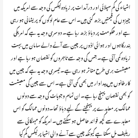
اشیاء کی کم سپلائی اور درآمدات پر زیادہ ٹیکس کی وجہ سے امریکہ میں
چیزوں کی قیمتیں بڑھ گئی ہیں۔ اس سے عام لوگوں کو پریشانی ہو رہی
ہے اور حکومت پر دباؤ بڑھ رہا ہے۔ دوسری وجہ یہ ہے کہ امریکی
بندرگاہوں اور ہوائی اڈوں پر چین سے آنے والے سامان میں بہت
زیادہ کمی آئی ہے۔ جس کی وجہ سے تاجروں کو نقصان ہو رہا ہے اور
معیشت بری طرح متاثر ہو رہی ہے۔ تیسری وجہ یہ ہے کہ چین میں
کارخانوں میں پیداوار میں بھی کمی آئی ہے۔ اس سے چین کی معیشت
کو بھی نقصان پہنچ رہا ہے۔ ان تمام وجوہات کی وجہ سے دونوں
ممالک پر معاہدے پر پہنچنے کے لیے دباؤ تھا۔دونوں ممالک کو اس
معاہدے سے کچھ فوائد حاصل ہو سکتے ہیں۔ امریکہ کو مہنگائی سے
ریلیف مل سکتا ہے کیونکہ چین سے آنے والی اشیا پر ٹیکس کم کیا