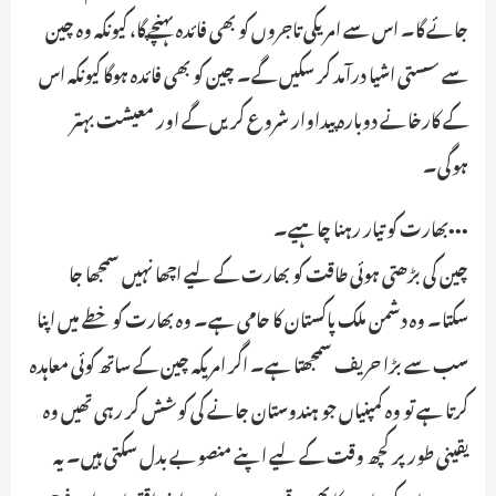
جائے گا۔ اس سے امریکی تاجروں کو بھی فائدہ پہنچے گا، کیونکہ وہ چین
سے سستی اشیا درآمد کر سکیں گے۔ چین کو بھی فائدہ ہوگا کیونکہ اس
کے کارخانے دوبارہ پیداوار شروع کریں گے اور معیشت بہتر
ہوگی۔
•••بھارت کو تیار رہنا چاہیے۔
چین کی بڑھتی ہوئی طاقت کو بھارت کے لیے اچھا نہیں سمجھا جا
سکتا۔ وہ دشمن ملک پاکستان کا حامی ہے۔ وہ بھارت کو خطے میں اپنا
سب سے بڑا حریف سمجھتا ہے۔ اگر امریکہ چین کے ساتھ کوئی معاہدہ
کرتا ہے تو وہ کمپنیاں جو ہندوستان جانے کی کوشش کر رہی تھیں وہ
یقینی طور پر کچھ وقت کے لیے اپنے منصوبے بدل سکتی ہیں۔ یہ