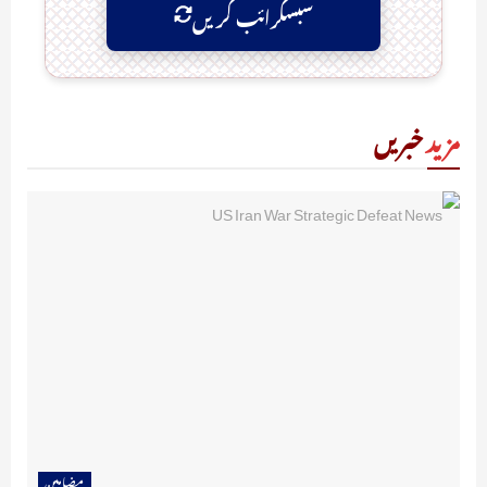
سبسکرائب کریں
مزید
خبریں
مضامین