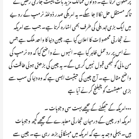
پرسکون کرنا ہے۔ دونوں ممالک مزید بات چیت جاری رکھیں گے
تاکہ مستقل حل نکالا جا سکے۔ یہ امریکی صدر ڈونلڈ ٹرمپ کے رویے
میں ایک بڑی تبدیلی کی طرف بھی اشارہ کرتا ہے۔ جب سے امریکہ
نے تجارتی محصولات کا اعلان کیا ہے، چین دنیا کا واحد ملک ہے جس
نے اس پر ردعمل ظاہر کیا ہے۔ انہوں نے واضح کیا کہ وہ ٹرمپ کی
من مانی کو کبھی قبول نہیں کریں گے۔ یہ چین کی بڑھتی ہوئی طاقت کی
واضح مثال ہے۔ آج چین کی حیثیت ایسی ہے کہ وہ دنیا کی سب سے
بڑی معیشت کو چیلنج کرنے آیا ہے
•••امریکہ کے جھکنے کے پیچھے بہت سی وجوہات ۔
امریکہ اور چین کے درمیان تجارتی معاہدے کے پیچھے کچھ وجوہات
ہیں۔ پہلی وجہ یہ ہے کہ امریکہ میں مہنگائی بڑھ رہی ہے۔ چین سے