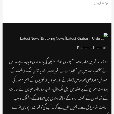
28 فروری
روزنامہ خبریں مفاد عامہ ‘ جمہوری اقدار وآئین کی پاسداری کا پابند ہے۔ اس
نے مختصر مدت میں ہی سنجیدہ رویے‘غیر جانبدارانہ پالیسی ‘ملک و ملت کے
مسائل معروضی انداز میں ابھارنے اور خبروں و تجزیوں کے اعلی معیار کی
بدولت سماج کے ہر طبقہ میں اپنی جگہ بنالی۔ اب روزنامہ خبریں نے حالات
کے تقاضوں کے تحت اردو کے ساتھ ہندی میں24x7کے ڈائمنگ ویب
سائٹ شروع کی ہے۔ ہمیں یقین ہے کہ یہ آپ کی توقعات پر پوری اترے