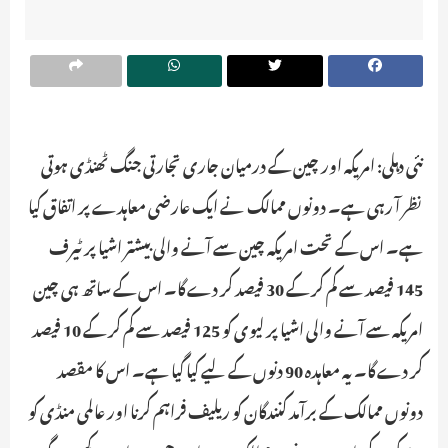
نئی دہلی: امریکہ اور چین کے درمیان جاری تجارتی جنگ ٹھنڈی ہوتی
نظر آ رہی ہے۔ دونوں ممالک نے ایک عارضی معاہدے پر اتفاق کیا
ہے۔ اس کے تحت امریکہ چین سے آنے والی بیشتر اشیا پر ٹیرف
145 فیصد سے کم کر کے 30 فیصد کر دے گا۔ اس کے ساتھ ہی چین
امریکہ سے آنے والی اشیا پر لیوی کو 125 فیصد سے کم کر کے 10 فیصد
کر دے گا۔ یہ معاہدہ 90 دنوں کے لیے کیا گیا ہے۔ اس کا مقصد
دونوں ممالک کے برآمد کنندگان کو ریلیف فراہم کرنا اور عالمی منڈی کو