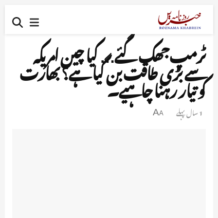
ٹرمپ جھک گئے… کیا چین امریکہ
سے بڑی طاقت بن گیا ہے؟ بھارت
کو تیار رہنا چاہیے۔
1 سال پہلے
A
A