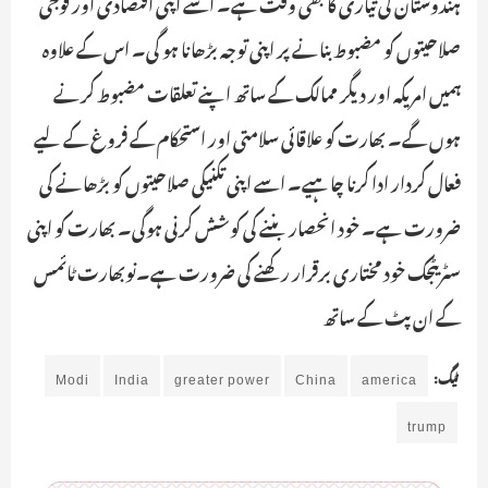
ہندوستان کی تیاری کا بھی وقت ہے۔ اسے اپنی اقتصادی اور فوجی
صلاحیتوں کو مضبوط بنانے پر اپنی توجہ بڑھانا ہو گی۔ اس کے علاوہ
ہمیں امریکہ اور دیگر ممالک کے ساتھ اپنے تعلقات مضبوط کرنے
ہوں گے۔ بھارت کو علاقائی سلامتی اور استحکام کے فروغ کے لیے
فعال کردار ادا کرنا چاہیے۔ اسے اپنی تکنیکی صلاحیتوں کو بڑھانے کی
ضرورت ہے۔ خود انحصار بننے کی کوشش کرنی ہوگی۔ بھارت کو اپنی
سٹریٹجک خود مختاری برقرار رکھنے کی ضرورت ہے۔نوبھارت ٹائمس
کے ان پٹ کے ساتھ
ٹیگ:
america
China
greater power
India
Modi
trump