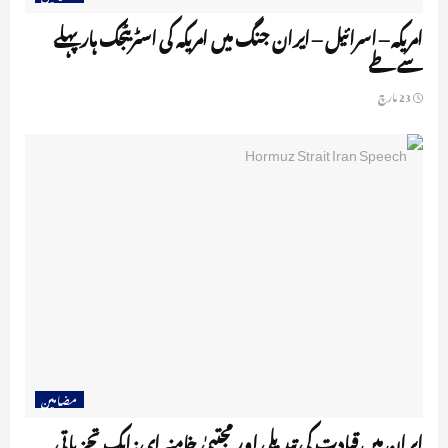
امریکہ – اسرائیل – ایران جنگ میں امریکہ کی اسٹریٹجک ہار پہلے
سے طے
23 مارچ
مضامین
ایران میں قیادت کی تبدیلی اور مجتبیٰ خامنہ ای: ایک تجزیاتی