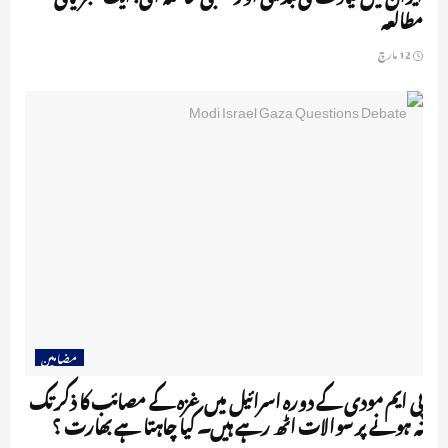
مطالعہ
12 مارچ
مضامین
پی ایم مودی کے دورہ اسرائیل میں غزہ کے مصائب کا ذکر تک
نہ ہونے پر سوالات اٹھ رہے ہیں۔ کیا چاہتا ہے بھارت ؟