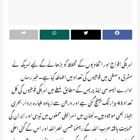
امریکی افواج اور اتحادیوں کے تحفظ کو بڑھانے کے لیے امریکہ نے
مشرق وسطیٰ میں فوجیوں کی تعداد میں اضافہ کیا ہے۔خبر رساں
ادارے ایسوسی ایٹڈ پریس کے مطابق خطے میں امریکی فوجیوں کی کُل
تعداد 43 ہزار تک پہنچ گئی ہے اور درجن سے زیادہ طیارہ بردار بحری
جہاز بھی موجود ہیں۔لبنان میں اسرائیلی حملوں میں تیزی اور ایران کی
حمایت یافتہ حزب اللہ کے رہنما حسن نصراللہ اور اس کے کئی اعلٰی