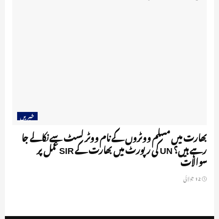
خبریں
بھارت میں مسلم ووٹروں کے نام ووٹر لسٹ سے نکالے جا
رہے ہیں؟ UN کی رپورٹ میں بھارت کے SIR عمل پر
سوالات
12 جولائی