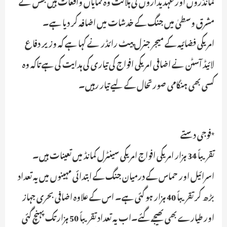
کمانڈروں اور عہدیداروں کی ہلاکت وہ نمایاں واقعات ہیں جس نے
مشرق وسطیٰ میں جنگ کے خدشات میں اضافہ کر دیا ہے۔
امریکی فضائیہ کے میجر جنرل پیٹ رائڈر نے کہا ہے کہ وزیر دفاع
لائیڈ آسٹن نے اضافی امریکی افواج کی تیاری کی ہدایت کی ہے تاکہ وہ
کسی بھی ہنگامی صورتحال کے لیے تیار رہیں۔
*فوجی دستے
تقریباً 34 ہزار امریکی افواج امریکی سینٹرل کمانڈ میں تعینات ہیں۔
اسرائیل اور حماس کے درمیان جنگ کے ابتدائی مہینوں میں یہ تعداد
بڑھ کر تقریباً 40 ہزار ہو گئی ہے۔ اس کے علاوہ اضافی بحری جہاز
اور طیارے بھی بھیجے گئے۔اب یہ تعداد تقریباً 50 ہزار تک پہنچ گئی