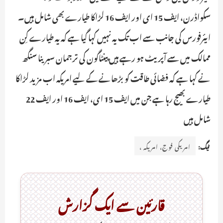
سکواڈرن، ایف 15 ای اور ایف 16 لڑاکا طیارے بھی شامل ہیں۔
ایئرفورس کی جانب سے اب تک یہ نہیں کہا گیا ہے کہ یہ طیارے کِن
ممالک میں سے آپریٹ ہو رہے ہیں پینٹاگون کی ترجمان سبرینا سنگھ
نے کہا ہے کہ فضائی طاقت کو بڑھانے کے لیے امریکہ اب مزید لڑاکا
طیارے بھیج رہا ہے جن میں ایف 15 ای، ایف 16 اور ایف 22
شامل ہیں
ٹیگ:
امریکی فوج، امریکہ ،
قارئین سے ایک گزارش