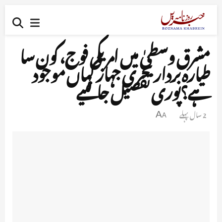
مشرق وسطیٰ میں امریکی فوج، کون سا
طیارہ بردار بحری جہاز کہاں موجود
ہے؟پوری تفصیل جانئیے
2 سال پہلے
A
A