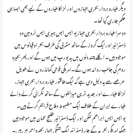
دیگر طیارہ بردار بحری جہازوں اور لڑاکا طیاروں کے لیے بھی ایسا ہی
حکم جاری کیا تھا۔
دوسرا طیارہ بردار بحری جہاز یو ایس ایس ہیری ایس ٹرومین دو
ڈسٹرائیر اور ایک کروز کے ساتھ مشرق کی طرف بحر اوقیانوس میں
موجود ہیں۔ اگلے چند دنوں میں یہ یورپ میں ہوں گے اور پھر بحیرہ
روم کی جانب روانہ ہوں گے۔امریکی فوجی کمانڈروں نے طویل
عرصے سے یہ دلیل دی ہے کہ ایک طاقتور طیارہ بردار بحری جہاز،
لڑاکا طیارے اور جدید ترین میزائلوں کے ساتھ نگرانی کرنے والے
طیارے ایران کے خلاف ایک مضبوط دفاع فراہم کرتے ہیں۔
یو ایس ایس ابراھم لنکن اور ایک ڈسٹرائیر خلیج عمان میں موجود ہیں
جبکہ امریکی بحریہ کے چار ڈسٹرائیر ایک جنگی جہاز بحیرہ احمر میں ہیں۔