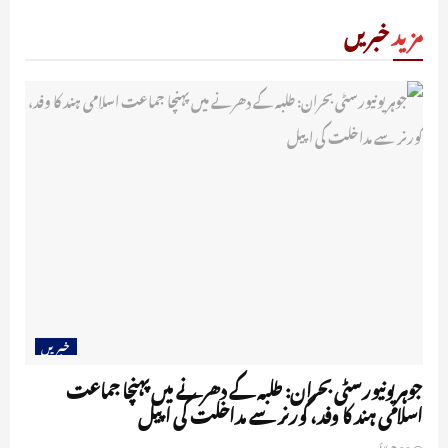
مزید
خبریں
خبریں
جوہر یونیورسٹی بحران: طلبہ کے دھرنے میں پہنچا جماعت
اسلامی ہند کا وفد، گورنر سے مداخلت کی اپیل
22 جولائی