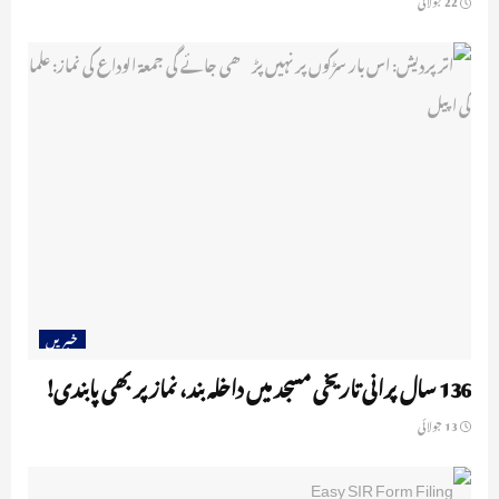
خبریں
136 سال پرانی تاریخی مسجد میں داخلہ بند، نماز پر بھی پابندی!
13 جولائی