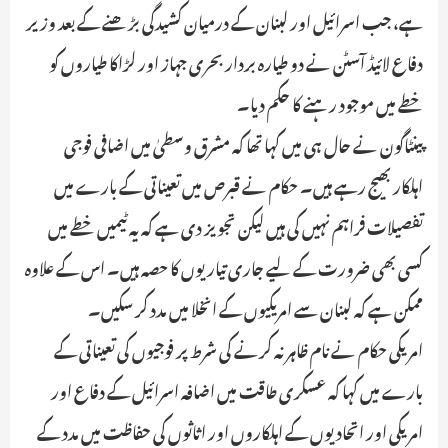
ہے، جب اسرائیل اور لبنان کے درمیان کشیدگی بڑھنے کے بعد وزیر
دفاع لائیڈ آسٹن نے دو طیارہ بردار بحری جہاز اور لڑاکا طیاروں کو
خطے میں موجود رہنے کا حکم دیا۔
پینٹاگون نے حال ہی میں کہا تھا کہ مشرق وسطیٰ میں اضافی فوجی
اہلکار بھیج رہے ہیں۔ حکام نے قبرص میں تعیناتی کے بارے میں
تفصیلات فراہم نہیں کی ہیں لیکن تجویز دی ہے کہ یہ ٹیمیں خطے میں
کسی بھی ضرورت کے لیے جاری تیاریوں کا حصہ ہیں۔ اس کے علاوہ
ممکن ہے کہ لبنان سے امریکیوں کے انخلا میں مدد کر سکیں۔
امریکی حکام نے نام ظاہر نہ کرنے کی شرط پر فوجیوں کی تعیناتی کے
بارے میں کہا کہ عسکری طاقت میں اضافہ اسرائیل کے دفاع اور
امریکی اور اتحادیوں کے اہلکاروں اور اثاثوں کی حفاظت میں مدد کے