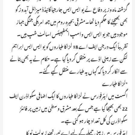
گزشتہ ماہ وزیر دفاع نے یو ایس ایس جارجیا گائیڈڈ میزائل آبدوز کو
بھی بھیجنے کا حکم دیا تھا۔مشرقی بحیرہ روم میں چھ امریکی جنگی جہاز
موجود ہیں جو یو ایس ایس واسپ ایمفیبیئس اسالٹ شپ ہیں۔
تقریباً ایک درجن ایف اے 18 لڑاکا طیاروں کو یو ایس ایس ابراہم
لنکن سے زمینی اڈے پر منتقل کر دیا گیا ہے۔ حکام نے یہ بھی بتانے
سے انکار کر دیا کہ کہاں یہ طیارے منتقل کیے گئے۔
*لڑاکا طیارے
اگست میں ایئرفورس نے لڑاکا طیاروں کا ایک اضافی سکواڈرن ایف
22 بھی بھیجا گیا ہے جس کے بعد مشرق وسطیٰ میں زمین پر فائٹڑ
سکواڈرن کی کُل تعداد چار ہو گئی ہے۔
ایئرفورس میں زمینی حملے کے لیے اے ٹین تھندڑ بولٹ ٹو کا