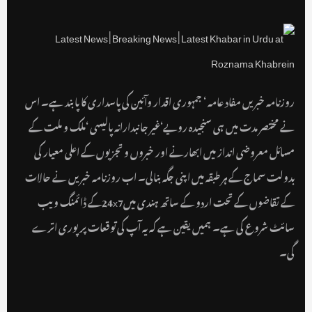
روزنامہ خبریں مفاد عامہ ‘ جمہوری اقدار وآئین کی پاسداری کا پابند ہے۔ اس
نے مختصر مدت میں ہی سنجیدہ رویے‘غیر جانبدارانہ پالیسی ‘ملک و ملت کے
مسائل معروضی انداز میں ابھارنے اور خبروں و تجزیوں کے اعلی معیار کی
بدولت سماج کے ہر طبقہ میں اپنی جگہ بنالی۔ اب روزنامہ خبریں نے حالات
کے تقاضوں کے تحت اردو کے ساتھ ہندی میں24x7کے ڈائمنگ ویب
سائٹ شروع کی ہے۔ ہمیں یقین ہے کہ یہ آپ کی توقعات پر پوری اترے
گی۔