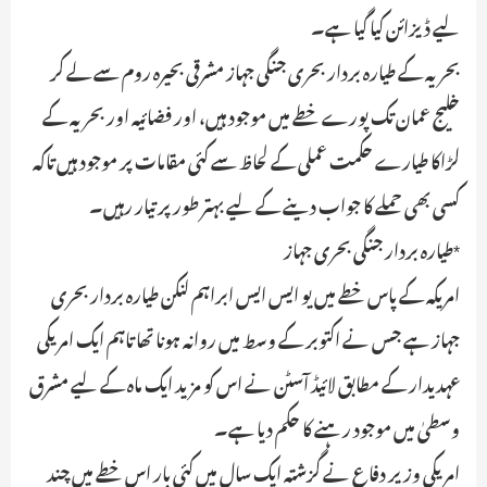
لیے ڈیزائن کیا گیا ہے۔
بحریہ کے طیارہ بردار بحری جنگی جہاز مشرقی بحیرہ روم سے لے کر
خلیج عمان تک پورے خطے میں موجود ہیں، اور فضائیہ اور بحریہ کے
لڑاکا طیارے حکمت عملی کے لحاظ سے کئی مقامات پر موجود ہیں تاکہ
کسی بھی حملے کا جواب دینے کے لیے بہتر طور پر تیار رہیں۔
*طیارہ بردار جنگی بحری جہاز
امریکہ کے پاس خطے میں یو ایس ایس ابراہم لنکن طیارہ بردار بحری
جہاز ہے جس نے اکتوبر کے وسط میں روانہ ہونا تھا تاہم ایک امریکی
عہدیدار کے مطابق لائیڈ آسٹن نے اس کو مزید ایک ماہ کے لیے مشرق
وسطیٰ میں موجود رہنے کا حکم دیا ہے۔
امریکی وزیر دفاع نے گزشتہ ایک سال میں کئی بار اس خطے میں چند