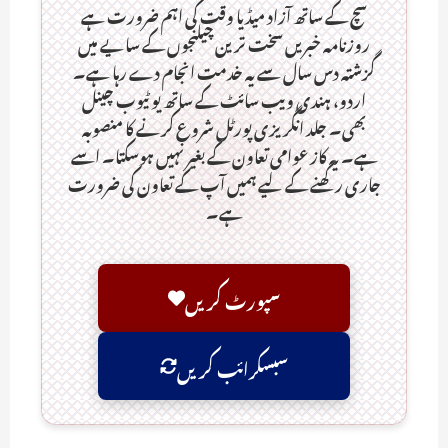
سچ کے ساتھ آزاد میڈیا وقت کی اہم ضرورت ہےـ
روزنامہ خبریں سخت ترین چیلنجوں کے سایے میں
گزشتہ دس سال سے یہ خدمت انجام دے رہا ہے۔
اردو، ہندی ویب سائٹ کے ساتھ یو ٹیوب چینل
بھی۔ جلد انگریزی پورٹل شروع کرنے کا منصوبہ
ہے۔ یہ کاز عوامی تعاون کے بغیر نہیں ہوسکتا۔ اسے
جاری رکھنے کے لیے ہمیں آپ کے تعاون کی ضرورت
ہے۔
سپورٹ کریں
سبسکرائب کریں