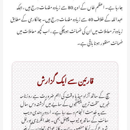
جارہا ہے۔ اعظم خاں کے اوپر 80 سے زیادہ مقدمات درج ہیں ، جبکہ
عبداللہ کے خلاف 40 سے زیادہ مقدمات درج ہیں۔ جانکاری کے مطابق
زیادہ تر معاملات میں ان کی ضمانت ہوچکی ہے ، اب کچھ معاملات میں
ضمانت منظور ہونا باقی ہے۔
قارئین سے ایک گزارش
سچ کے ساتھ آزاد میڈیا وقت کی اہم ضرورت ہےـ روزنامہ
خبریں سخت ترین چیلنجوں کے سایے میں گزشتہ دس سال
سے یہ خدمت انجام دے رہا ہے۔ اردو، ہندی ویب
سائٹ کے ساتھ یو ٹیوب چینل بھی۔ جلد انگریزی پورٹل
شروع کرنے کا منصوبہ ہے۔ یہ کاز عوامی تعاون کے بغیر