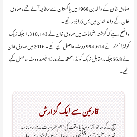
صادق خان کے والدین 1968 میں پاکستان سے برطانیہ آئے تھے، صادق
خان کے والد لندن میں بس ڈرائیور تھے۔
واضح رہے کہ گزشتہ انتخابات میں صادق خان نے 1,310,143 جبکہ زیک
گولڈ اسمتھ نے 994,614 ووٹ حاصل کیے تھے۔ 2016 میں صادق خان
نے 56.8 جبکہ مدمقابل زیک گولڈ اسمتھ نے 43.2 فیصد ووٹ حاصل کیے
تھے۔
قارئین سے ایک گزارش
سچ کے ساتھ آزاد میڈیا وقت کی اہم ضرورت ہےـ روزنامہ
خبریں سخت ترین چیلنجوں کے سایے میں گزشتہ دس سال