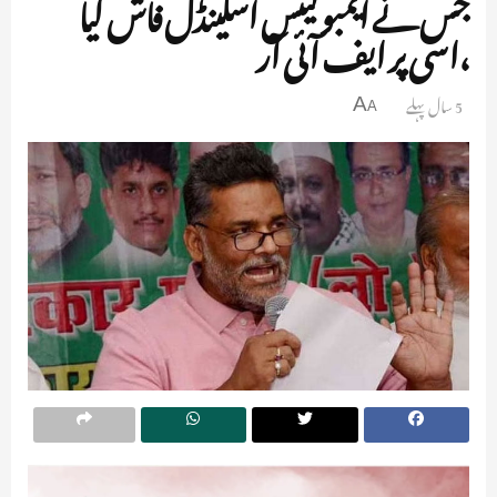
جس نے ایمبولینس اسکینڈل فاش کیا
،اسی پر ایف آئی آر
5 سال پہلے
A
A