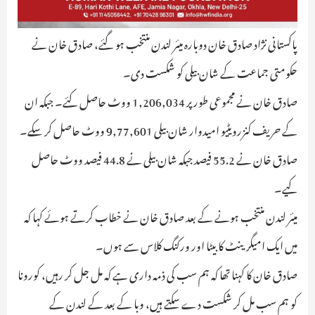
پاکستانی نژاد صادق خان دوبارہ میئر لندن منتخب ہو گئے، صادق خان نے
حکومتی جماعت کے شان بیلی کو شکست دی۔
صادق خان نے مجموعی طور پر 1,206,034 ووٹ حاصل کئے۔ جبکہ ان
کے حریف کنزرویٹیو امیدوار شان بیلی 9,77,601 ووٹ حاصل کر سکے۔
صادق خان نے 55.2 فیصد جبکہ شان بیلی نے 44.8 فیصد ووٹ حاصل
کیے۔
میئر لندن منتخب ہونے کے بعد صادق خان نے خطاب کرتے ہوئے کہا کہ
میں ایک امیگرینٹ کا بیٹا اور ورکنگ کلاس سے ہوں۔
صادق خان کا کہنا تھا کہ ہم سب کی ذمہ داری ہے کہ مل جل کر رہیں، کورونا
کو ہم سب مل کر شکست دے سکتے ہیں، وبا کے بعد کے لندن کے