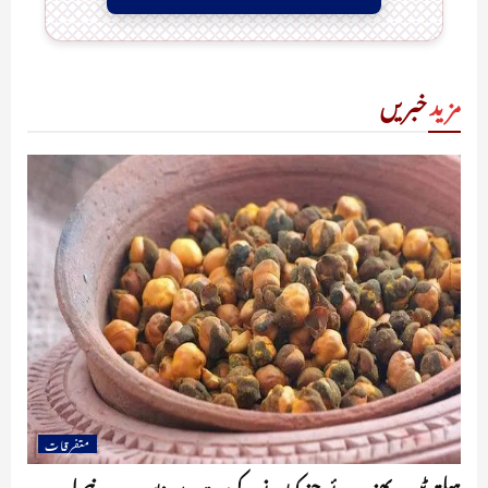
مزید
خبریں
متفرقات