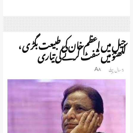
جیل میں اعظم خان کی طبیعت بگڑ ی ،
لکھنؤ میں شفٹ کرنے کی تیاری
5 سال پہلے
A
A