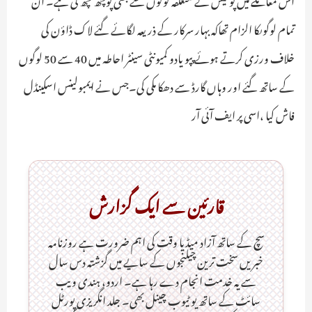
تمام لوگوںکا الزام تھاکہ بہار سرکار کے ذریعہ لگائے گئے لاک ڈاؤن کی
خلاف ورزی کرتے ہوئے پپو یادو کمیونٹی سینٹر احاطہ میں 40 سے 50 لوگوں
کے ساتھ گئے اور وہاں گارڈ سے دھکا مکی کی۔جس نے ایمبولینس اسکینڈل
فاش کیا ،اسی پر ایف آئی آر
قارئین سے ایک گزارش
سچ کے ساتھ آزاد میڈیا وقت کی اہم ضرورت ہےـ روزنامہ
خبریں سخت ترین چیلنجوں کے سایے میں گزشتہ دس سال
سے یہ خدمت انجام دے رہا ہے۔ اردو، ہندی ویب
سائٹ کے ساتھ یو ٹیوب چینل بھی۔ جلد انگریزی پورٹل