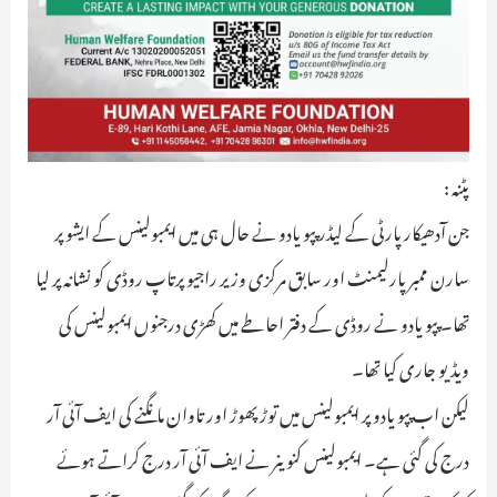
پٹنہ :
جن آدھیکار پارٹی کے لیڈر پپو یادو نے حال ہی میں ایمبولینس کے ایشو پر
سارن ممبر پارلیمنٹ اور سابق مرکزی وزیر راجیو پرتاپ روڈی کو نشانہ پر لیا
تھا۔ پپو یادو نے روڈی کے دفتر احاطے میں کھڑی درجنوں ایمبولینس کی
ویڈیو جاری کیا تھا۔
لیکن اب پپو یادو پر ایمبولینس میں توڑ پھوڑ اور تاوان مانگنے کی ایف آئی آر
درج کی گئی ہے۔ ایمبولینس کنوینر نے ایف آئی آر درج کراتے ہوئے