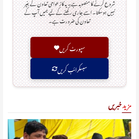
شروع کرنے کا منصوبہ ہے۔ یہ کاز عوامی تعاون کے بغیر
نہیں ہوسکتا۔ اسے جاری رکھنے کے لیے ہمیں آپ کے
تعاون کی ضرورت ہے۔
سپورٹ کریں
سبسکرائب کریں
مزید
خبریں