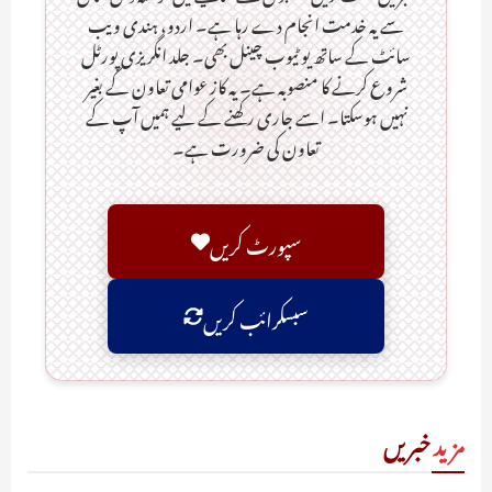
سے یہ خدمت انجام دے رہا ہے۔ اردو، ہندی ویب
سائٹ کے ساتھ یو ٹیوب چینل بھی۔ جلد انگریزی پورٹل
شروع کرنے کا منصوبہ ہے۔ یہ کاز عوامی تعاون کے بغیر
نہیں ہوسکتا۔ اسے جاری رکھنے کے لیے ہمیں آپ کے
تعاون کی ضرورت ہے۔
سپورٹ کریں
سبسکرائب کریں
مزید
خبریں