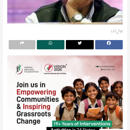
(فائل فوٹو)