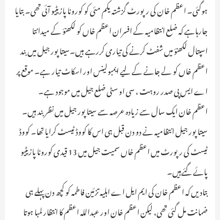
ہوگئی۔ اعظم خان کی رپورٹ گزشتہ یکم مئی کو کورونا پازیٹیو آئی تھی۔ بتایا
جارہاہے کہ ضلع انتظامیہ کے افسران اعظم خاں کو لکھنؤ کے میدانتا
اسپتال لکھنؤ میں شفٹ کرنے کی تیاری کررہے ہیں۔سیتا پور جیل میں بند
اعظم خاں کو لے جانے کے لیے ایمبولینس اور اسکاٹ تیار ہے۔ موقع پر
اے ایس پی صدر روہت ، سی او سٹی ضلع جیل میں موجود ہے۔
اعظم خان ایک سال سے زیادہ عرصہ سے سیتا پور جیل میں نظربند ہیں۔
سیتا پور جیل انتظامیہ نے دو دن قبل ہی اس کا کووڈ ٹیسٹ کرایا تھا۔ کووڈ
ٹیسٹ کی رپورٹ میں اعظم خاں سمیت جیل میں 13 قیدی کورونا پازیٹیو
پائے گئےہیں۔
بتادیں کہ اعظم خان کی ایم ایل اے اہلیہ تزئین فاطمہ کو کچھ دن پہلے ہی
ضمانت مل گئی تھی، لیکن اعظم خان اور عبداللہ اعظم کا انتظار لمبا ہوتا