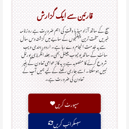
قارئین سے ایک گزارش
سچ کے ساتھ آزاد میڈیا وقت کی اہم ضرورت ہےـ روزنامہ
خبریں سخت ترین چیلنجوں کے سایے میں گزشتہ دس سال
سے یہ خدمت انجام دے رہا ہے۔ اردو، ہندی ویب
سائٹ کے ساتھ یو ٹیوب چینل بھی۔ جلد انگریزی پورٹل
شروع کرنے کا منصوبہ ہے۔ یہ کاز عوامی تعاون کے بغیر
نہیں ہوسکتا۔ اسے جاری رکھنے کے لیے ہمیں آپ کے
تعاون کی ضرورت ہے۔
سپورٹ کریں
سبسکرائب کریں