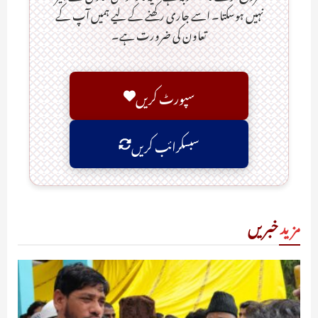
نہیں ہوسکتا۔ اسے جاری رکھنے کے لیے ہمیں آپ کے
تعاون کی ضرورت ہے۔
سپورٹ کریں
سبسکرائب کریں
مزید
خبریں