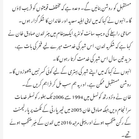
مستقبل کو روشن بنائیں گے۔ وعدہ ہے کہ مختلف قومیتوں کو قریب لاؤں
گا۔انہوں نے کہا کہ میں اپنی اہلیہ سعدیہ اور خاندان کا شکر گزار ہوں۔
سماجی رابطے کی ویب سائٹ ٹوئٹر پر ایک پیغام میں میئر لندن صادق خان نے
کہا ہے کہ شکریہ لندن، اس شہر کی خدمت میرے لیے فخر کی بات ہے،
مزید تین سال اس شہر کی خدمت کرتا رہوں گا۔
انہوں نے کہا کہ میں اپنے شہر کی بہتری کے لیے کوئی کسر نہیں چھوڑوں گا۔
روشن مستقبل ممکن ہے، اور یہ ہم سب مل کر فراہم کریں گے۔
خان نے ونزورتھ کونسل میں 1994 سے 2006 تک بطور کونسلر خدمات
سرانجام دیں جبکہ صادق خان 2005 میں لیبر پارٹی کے ٹکٹ پر پارلیمنٹ
کے رکن منتخب ہوئے اور پہلی مرتبہ 2016 میں لندن کے مئیر منتخب ہوئے
تھے۔