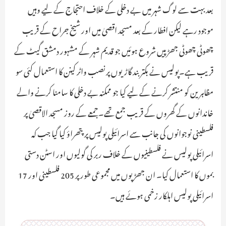
بعد بہت سے لوگ شہر میں بے دخلی کے خلاف احتجاج کے لیے وہیں
موجود رہے لیکن افطار کے بعد مسجد اقصیٰ میں اور شیخ جراح کے قریب
چھوٹی چھوٹی جھڑپیں شروع ہوئیں جو قدیم شہر کے مشہور دمشق گیٹ کے
قریب ہے۔پولیس نے بکتر بند گاڑیوں پر نصب واٹر کینن کا استعمال کئی سو
مظاہرین کو منتشر کرنے کے لیے کیا جو ممکنہ بے دخلی کا سامنا کرنے والے
خاندانوں کے گھروں کے قریب جمع تھے۔جمعے کے روز مسجد الاقصیٰ پر
فلسطینی نوجوانوں کی جانب سے اسرائیلی پولیس پر پتھراؤ کیا گیا جب کہ
اسرائیلی پولیس نے فلسطینیوں کے خلاف ربر کی گولیوں اور اسٹن دستی
بموں کا استعمال کیا۔ ان جھڑپوں میں مجموعی طور پر 205 فلسطینی اور 17
اسرائیلی پولیس اہلکار زخمی ہوئے ہیں۔