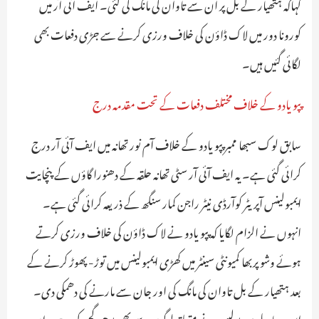
کہاکہ ہتھیار کے بل پر ان سے تاوان کی مانگ کی گئی۔ ایف آئی آر میں
کورونا دور میں لاک ڈاؤن کی خلاف ورزی کرنے سے جڑی دفعات بھی
لگائی گئیں ہیں۔
پپو یادو کے خلاف مختلف دفعات کے تحت مقدمہ درج
سابق لوک سبھا ممبر پپو یادو کے خلاف آم نور تھانہ میں ایف آئی آر درج
کرائی گئی ہے۔ یہ ایف آئی آر سٹی تھانہ حلقہ کے دھنورا گاؤں کے پنچایت
ایمبولینس آپریٹر کوآرڈی نیٹر راجن کمار سنگھ کے ذریعہ کرائی گئی ہے۔
انہوں نے الزام لگایا کہ پپو یادو نے لاک ڈاؤن کی خلاف ورزی کرتے
ہوئے وشو پربھا کمیونٹی سینٹر میں کھڑی ایمبولینس میں توڑ- پھوڑ کرنے کے
بعد ہتھیار کے بل تاوان کی مانگ کی اور جان سے مارنے کی دھمکی دی۔
اس معاملے میں پولیس نے متعلقہ لوگوں سے بھی پوچھ گچھ کی ہے۔ ان