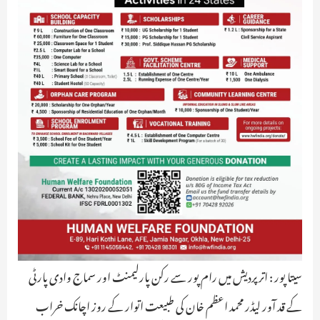
سیتا پور : اترپردیش میں رام پور سے رکن پارلیمنٹ اور سماج وادی پارٹی
کے قد آور لیڈر محمد اعظم خان کی طبیعت اتوار کے روز اچانک خراب