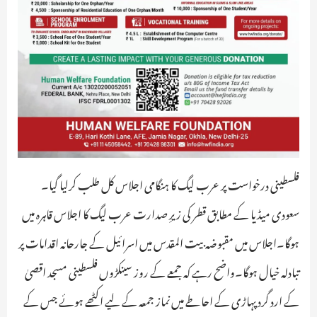
فلسطینی درخواست پر عرب لیگ کا ہنگامی اجلاس کل طلب کرلیا گیا۔
سعودی میڈیا کے مطابق قطر کی زیرِ صدارت عرب لیگ کا اجلاس قاہرہ میں
ہوگا۔اجلاس میں مقبوضہ بیت المقدس میں اسرائیل کے جارحانہ اقدامات پر
تبادلہ خیال ہوگا۔واضح رہے کہ جمعے کے روز سینکڑوں فلسطینی مسجد اقصیٰ
کے ارد گرد پہاڑی کے احاطے میں نماز جمعہ کے لیے اکٹھے ہوئے جس کے