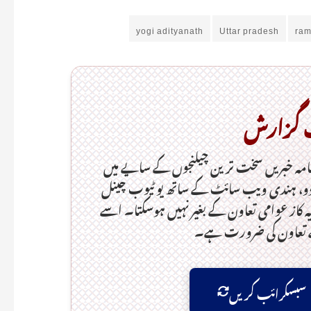
yogi adityanath
Uttar pradesh
ram
ک گزارش
امہ خبریں سخت ترین چیلنجوں کے سایے میں
، ہندی ویب سائٹ کے ساتھ یو ٹیوب چینل
 کاز عوامی تعاون کے بغیر نہیں ہوسکتا۔ اسے
ے تعاون کی ضرورت ہے۔
سبسکرائب کریں