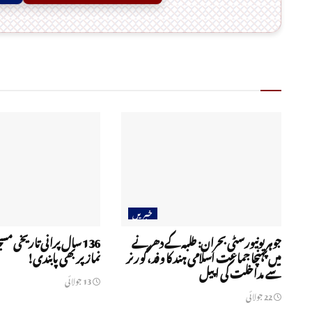
خبریں
جوہر یونیورسٹی بحران: طلبہ کے دھرنے
136 سال پرانی تاریخی مسج
میں پہنچا جماعت اسلامی ہند کا وفد، گورنر
نماز پر بھی پابندی!
سے مداخلت کی اپیل
13 جولائی
22 جولائی