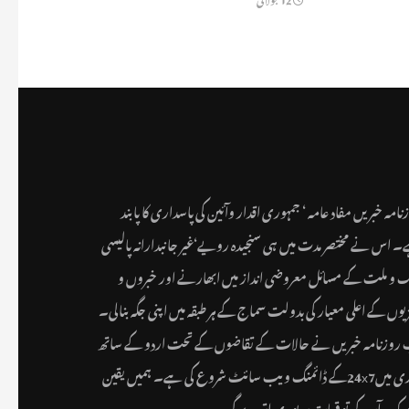
نامہ خبریں مفاد عامہ ‘ جمہوری اقدار وآئین کی پاسداری کا پابند
 اس نے مختصر مدت میں ہی سنجیدہ رویے‘غیر جانبدارانہ پالیسی
ک و ملت کے مسائل معروضی انداز میں ابھارنے اور خبروں و
یوں کے اعلی معیار کی بدولت سماج کے ہر طبقہ میں اپنی جگہ بنالی۔
روزنامہ خبریں نے حالات کے تقاضوں کے تحت اردو کے ساتھ
ہندی میں24x7کے ڈائمنگ ویب سائٹ شروع کی ہے۔ ہمیں یقین
کہ یہ آپ کی توقعات پر پوری اترے گی۔