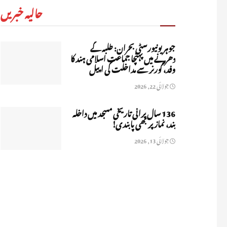
حالیہ خبریں
جوہر یونیورسٹی بحران: طلبہ کے
دھرنے میں پہنچا جماعت اسلامی ہند کا
وفد، گورنر سے مداخلت کی اپیل
جولائی 22, 2026
136 سال پرانی تاریخی مسجد میں داخلہ
بند، نماز پر بھی پابندی!
جولائی 13, 2026