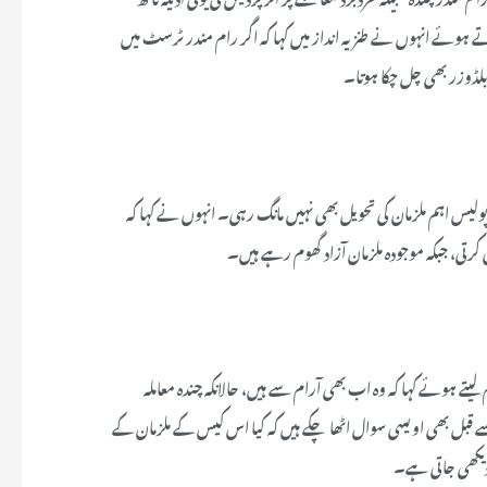
 ہوئے انہوں نے طنزیہ انداز میں کہا کہ اگر رام مندر ٹرسٹ میں
 بلڈوزر بھی چل چکا ہوتا۔
لیس اہم ملزمان کی تحویل بھی نہیں مانگ رہی۔ انہوں نے کہا کہ
تی، جبکہ موجودہ ملزمان آزاد گھوم رہے ہیں۔
 ہوئے کہا کہ وہ اب بھی آرام سے ہیں، حالانکہ چندہ معاملہ
ل بھی اویسی سوال اٹھا چکے ہیں کہ کیا اس کیس کے ملزمان کے
دیکھی جاتی ہے۔