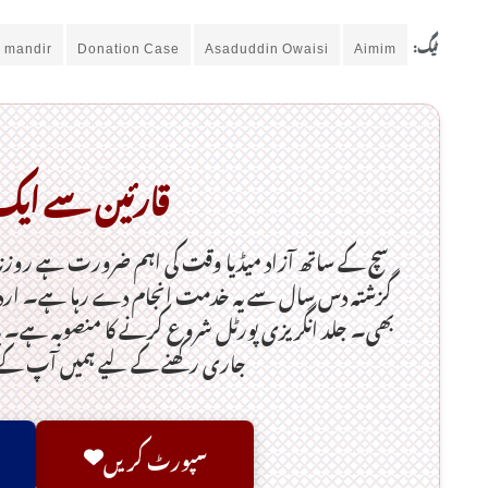
ٹیگ:
Aimim
Asaduddin Owaisi
Donation Case
 mandir
قارئین سے ای
سچ کے ساتھ آزاد میڈیا وقت کی اہم ضرورت ہےـ روزن
گزشتہ دس سال سے یہ خدمت انجام دے رہا ہے۔ اردو
بھی۔ جلد انگریزی پورٹل شروع کرنے کا منصوبہ ہے۔ یہ
جاری رکھنے کے لیے ہمیں آپ ک
سپورٹ کریں