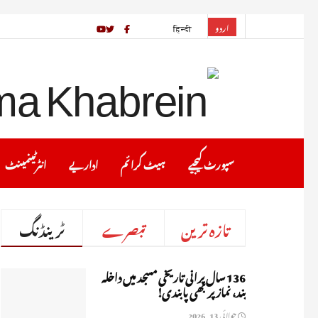
اردو
हिन्दी
سپورٹ کیجیے
ہیٹ کرا ئم
اداریے
انٹرٹینمینٹ
تازہ ترین
تبصرے
ٹرینڈنگ
136 سال پرانی تاریخی مسجد میں داخلہ
بند، نماز پر بھی پابندی!
جولائی 13, 2026