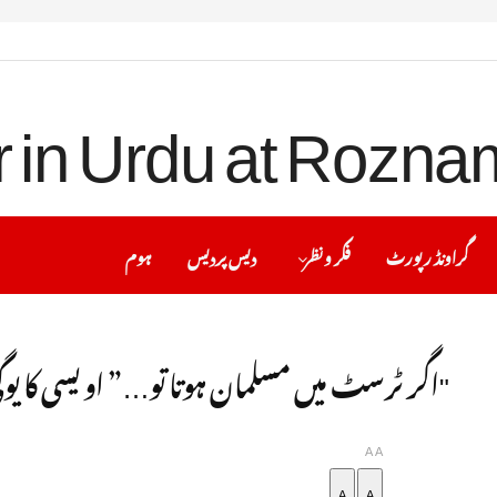
گراونڈ رپورٹ
فکر ونظر
دیس پردیس
ہوم
"اگر ٹرسٹ میں مسلمان ہوتا تو…” اویسی کا یوگ
A
A
A
A