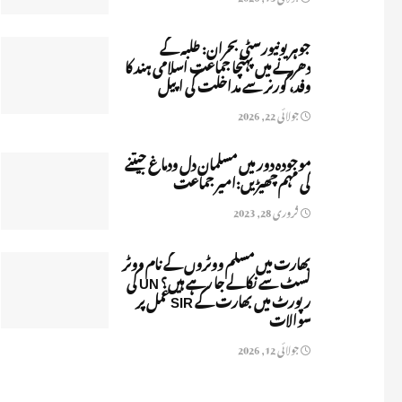
جوہر یونیورسٹی بحران: طلبہ کے
دھرنے میں پہنچا جماعت اسلامی ہند کا
وفد، گورنر سے مداخلت کی اپیل
جولائی 22, 2026
موجودہ دور میں مسلمان دل ودماغ جیتنے
کی مہم چھیڑیں:امیر جماعت
فروری 28, 2023
بھارت میں مسلم ووٹروں کے نام ووٹر
لسٹ سے نکالے جا رہے ہیں؟ UN کی
رپورٹ میں بھارت کے SIR عمل پر
سوالات
جولائی 12, 2026