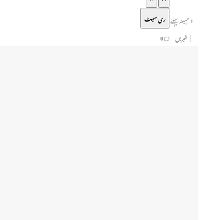
ری سیٹ
1 مہینہ پہلے
خبریں
0