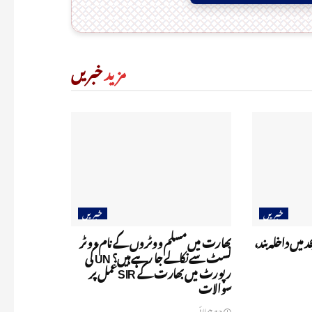
مزید
خبریں
خبریں
خبریں
د میں داخلہ بند،
بھارت میں مسلم ووٹروں کے نام ووٹر
لسٹ سے نکالے جا رہے ہیں؟ UN کی
رپورٹ میں بھارت کے SIR عمل پر
سوالات
12 جولائی