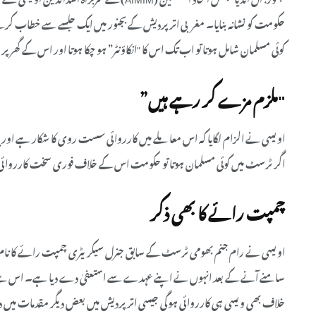
حکومت کو نشانہ بنایا۔ مغربی اتر پردیش کے بجنور میں ایک جلسے سے خطاب کرتے
کوئی مسلمان شامل ہوتا تو اب تک اس کا "انکاؤنٹر” ہو چکا ہوتا اور اس کے گھر پر
"ملزم مزے کر رہے ہیں”
اویسی نے الزام لگایا کہ اس معاملے میں کارروائی سست روی کا شکار ہے اور پو
اگر ٹرسٹ میں کوئی مسلمان ہوتا تو حکومت اس کے خلاف فوری سخت کارروائی کر
چمپت رائے کا بھی ذکر
اویسی نے رام جنم بھومی ٹرسٹ کے سابق جنرل سیکریٹری چمپت رائے کا نام لیتے
سامنے آنے کے بعد انہوں نے اپنے عہدے سے استعفیٰ دے دیا ہے۔ اس سے قب
خلاف بھی ویسی ہی کارروائی ہوگی جیسی اتر پردیش میں بعض دیگر مقدمات میں 