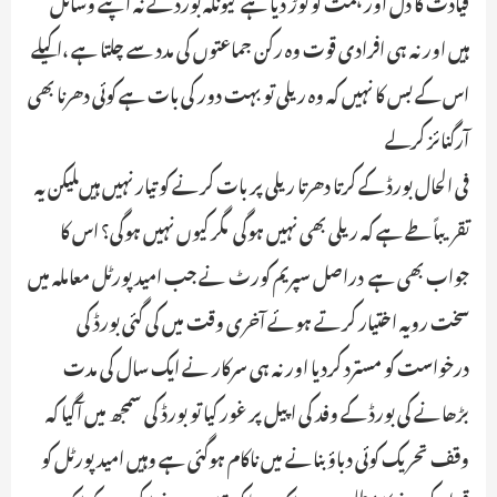
قیادت کا دل اور ہمت کو توڑ دیا ہے ـ کیونکہ بورڈ کے نہ اپنے وسائل
ہیں اور نہ ہی افرادی قوت وہ رکن جماعتوں کی مدد سے چلتا ہے ،اکیلے
اس کے بس کا نہیں کہ وہ ریلی تو بہت دور کی بات ہے کوئی دھرنا بھی
آرگنائز کرلے ـ
فی الحال بورڈ کے کرتا دھرتا ریلی پر بات کرنے کو تیار نہیں ہیں ـلیکن یہ
تقریباً طے ہے کہ ریلی بھی نہیں ہوگی ـ مگر کیوں نہیں ہوگی؟ اس کا
جواب بھی ہے ـ دراصل سپریم کورٹ نے جب امید پورٹل معاملہ میں
سخت رویہ اختیار کرتے ہوئے آخری وقت میں کی گئی بورڈ کی
درخواست کو مسترد کردیا اور نہ ہی سرکار نے ایک سال کی مدت
بڑھانے کی بورڈ کے وفد کی اپیل پر غور کیا تو بورڈ کی سمجھ میں آگیا کہ
وقف تحریک کوئی دباؤ بنانے میں ناکام ہوگئی ہے وہیں امید پورٹل کو