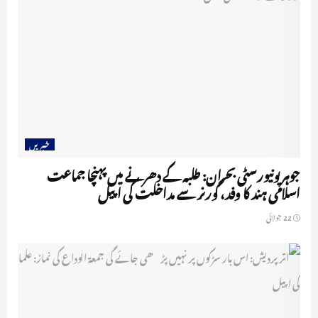
خبریں
جوہر یونیورسٹی بحران: طلبہ کے دھرنے میں پہنچا جماعت
اسلامی ہند کا وفد، گورنر سے مداخلت کی اپیل
22 جولائی