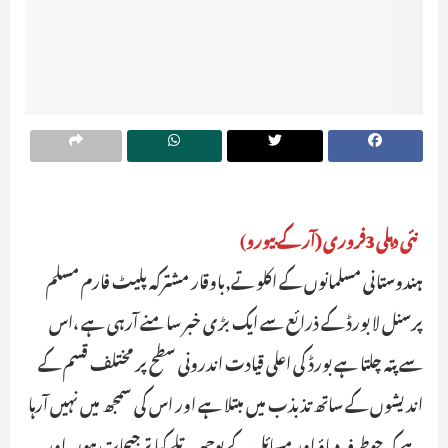
نئی دہلی 3فروری (آر کے بیورو
)
ہندوستانی مسلمانوں کے اکلوتے,باوقار مشترکہ پلیٹ فارم مسلم
پرسنل لا بورڈ کے ذرائع سے ایک بڑی خبر سامنے آرہی ہے ،اس
سے پتہ چلتا ہے بورڈ کی اعلی قیادت اندرونی سطح پر مختلف قسم کے
اندیشوں کے ساتھ تذبذب میں مبتلا ہے اور اس کی سمجھ میں نہیں آرہا
ہے کہ چوطرفہ دباؤ اور مسائل کے بوجھ تلے کیا ترجیحات ہوں اور