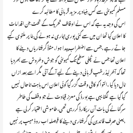
مسلم کمیونٹی سے کس بنیاد پر مزید قربانی کا مطالبہ کرے ـ
اس کی وجہ یہ ہے کہ اس نے اوقاف تحریک کے تحت جن اقدامات
کا اعلان کیا تھا ان میں سے کئی پوری تیاری نہ ہونے کی بنا پر ملتوی کیے
جاتے رہے ،جس سے اضطراب پیدا ہوا، مثلاً گرفتاریاں دینے کا
اعلان تھا جس نے نچلی سطح تک کمیونٹی کو جوش وخروش سے بھردیا
تھا کہ آخر لیڈرشپ قربانی دینے کے لیے آگے آئی ـ مگر اسے بعد ازاں
ٹال دیا گیا ،التوا کو کافی وقت گزر گیاـ کوئی اعلان اس بابت تاحال نہیں
کیا گیا ہے ـ لگتا یہی ہے بورڈ کی معزز قیادت نے جو وقف کی خاطر
سرکٹانے کی بات آن ریکارڈ کررہی تھی،خاموشی اختیار کرلی ہے
،یعنی صرف قائدین کی گرفتاری دینے کا فیصلہ اب روڈ میپ پر نہیں
ہے ، ویسے بھی ماہ شعبان چل رہا ہے ،پھر رمضان ہیں چنانچہ اس