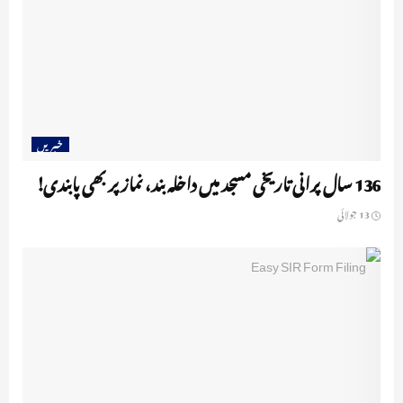
خبریں
136 سال پرانی تاریخی مسجد میں داخلہ بند، نماز پر بھی پابندی!
13 جولائی