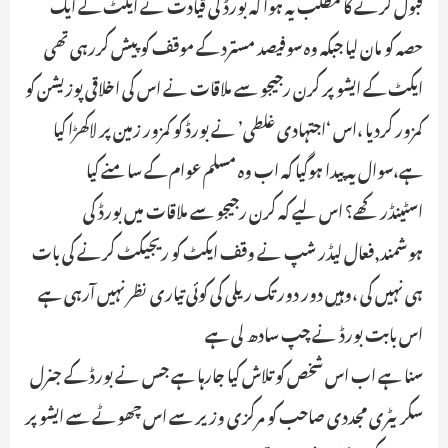
قبول کرنے کا مطلب یہ ہوا کہ بورڈ کی قیادت نے ایکٹ کے ایک
حصہ کو مان لیا جبکہ وہ سوفیصد مسترد کے موقف کو پیش کررہی تھی ـ
ایکٹ کے ایشو پر کرن رجیجو سے ملاقات نے اس کی اخلاقی پوزیشن کو
کمزور کردیا ،اس ‘اجتہادی غلطی’ نے بورڈ کو کمزور زمین پر لاکھڑا کیا
ہے،سوال یہ پیدا ہوگیا کہ اب وہ مسلم عوام کے سامنے کیا
اسٹینڈرکھے؟ اس لیے کہ کرن رجیجو سے ملاقات میں بورڈ کی
ہوشمند,فعال لیڈر شپ نے وقف ایکٹ کو ریجیکٹ کرنے کی بات
ہی نہیں کی ،وہیں دور دور تک ریلی کی کوئی تیاری نظر نہیں آرہی ہے
اس بابت بورڈ نے چپ سادھ لی ہے
سنا ہے اب اس شخص کو تلاش کیا جارہا ہے جس نے بورڈ کے جنرل
سکریٹری مجددی صاحب کو مرکزی وزیر سے اس چھوٹے سے ایشو پر