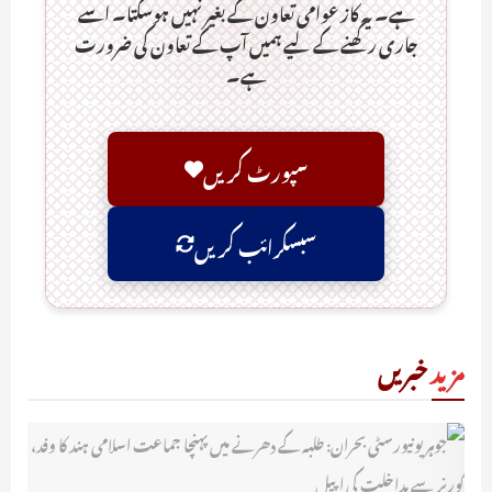
ہے۔ یہ کاز عوامی تعاون کے بغیر نہیں ہوسکتا۔ اسے
جاری رکھنے کے لیے ہمیں آپ کے تعاون کی ضرورت
ہے۔
سپورٹ کریں
سبسکرائب کریں
مزید
خبریں