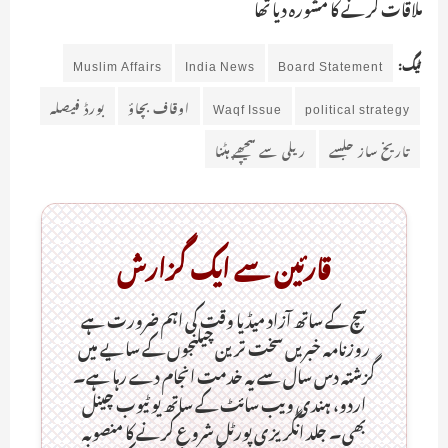
ملاقات کرنے کا مشورہ دیا تھا
ٹیگ:
Board Statement
India News
Muslim Affairs
political strategy
Waqf Issue
اوقاف بچاؤ
بورڈ فیصلہ
تاریخ ساز جلسے
ریلی سے پیچھے ہٹنا
قارئین سے ایک گزارش
سچ کے ساتھ آزاد میڈیا وقت کی اہم ضرورت ہےـ
روزنامہ خبریں سخت ترین چیلنجوں کے سایے میں
گزشتہ دس سال سے یہ خدمت انجام دے رہا ہے۔
اردو، ہندی ویب سائٹ کے ساتھ یو ٹیوب چینل
بھی۔ جلد انگریزی پورٹل شروع کرنے کا منصوبہ