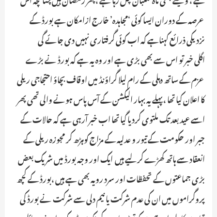
عرصہ کے دوران ایسا کوئی ‘مجاہدہ’ خارج ازامکان ہےـ بورڈ کے
نزدیکی ذرائع کہناہے کہ اب کوئی گرفتاری نہیں دی جائے گی ـ
اگلی خبر تو اس سے بھی بڑی ہے اور وہ یہ ہے کہ بورڈ نے بڑے
عزم کے ساتھ دہلی کے رام لیلا گراؤنڈ میں اوقاف بچاؤ احتجاجی ریلی
کا اعلان کیا تھا ،پہلے یہ بہار الیکشن کے آس پاس ہونے والی تھی پھر
اسے عید بعد تک ملتوی کردیا گیا تھاـ اب خبر آرہی ہے کہ حالات کے
جبر اور حکومت کے تیور و عدلیہ کے مزاج کوہڑھ کر مجوزہ ریلی کے
انعقاد سے ہاتھ کھڑے کرلیے ہیں ـ ایک اور وجہ بورڈ میں شریک بعض
بڑی جماعتوں کے تحفظات اور سرد رویہ بھی ہے ہیں ،بورڈ کے کچھ
پروگراموں میں ان کی عدم شرکت یا نیم دلی سے شرکت نے بورڈ کی