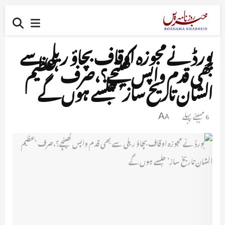
بورڈ نے مجوزہ اوقاف بچاؤ ریلی سے
بھی قدم واپس کھینچے؟،صرف ‘عظیم
الشان تاریخ ساز’ جلسے ہوں گے
6 مہینے پہلے
A
A