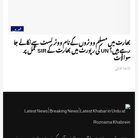
خبریں
بھارت میں مسلم ووٹروں کے نام ووٹر لسٹ سے نکالے جا
رہے ہیں؟ UN کی رپورٹ میں بھارت کے SIR عمل پر
سوالات
12 جولائی
روزنامہ خبریں مفاد عامہ ‘ جمہوری اقدار وآئین کی پاسداری کا پابند ہے۔ اس