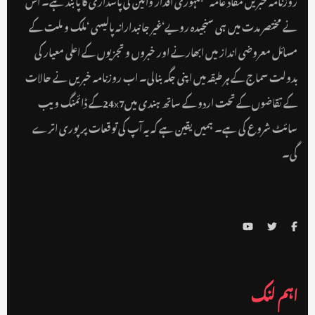
نے مختصر مدت میں ہی سنجیدہ رویے‘غیر جانبدارانہ پالیسی ‘ملک و ملت کے
مسائل معروضی انداز میں ابھارنے اور خبروں و تجزیوں کے اعلی معیار کی
بدولت سماج کے ہر طبقہ میں اپنی جگہ بنالی۔ اب روزنامہ خبریں نے حالات
کے تقاضوں کے تحت اردو کے ساتھ ہندی میں24x7کے ڈائمنگ ویب
سائٹ شروع کی ہے۔ ہمیں یقین ہے کہ یہ آپ کی توقعات پر پوری اترے
گی۔
اہم لنک