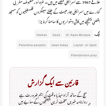
علاقے 1967 سے اسرائیلی قبضے میں ہیں۔غزہ اور مقبوضہ مغربی
کنارے میں اسرائیلی جارحیت کے چلتے سینکڑوں فلسطینیوں کو مسجد
اقصیٰ پہنچنے میں کافی دشواریوں کا سامنا کرنا پڑا
ٹیگ:
Al-Aqsa Mosque
Gaza
Hamas
Palestine peoples
news today
Laylat- ul-Qadr
Palestinians pray
قارئین سے ایک گزارش
سچ کے ساتھ آزاد میڈیا وقت کی اہم ضرورت ہےـ
روزنامہ خبریں سخت ترین چیلنجوں کے سایے میں