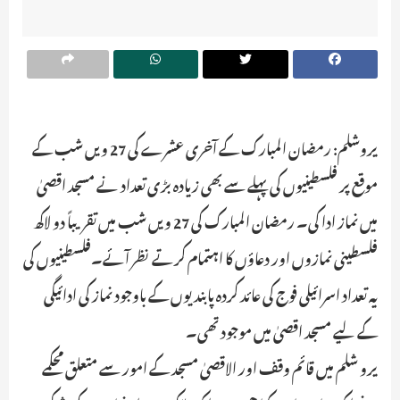
یروشلم: رمضان المبارک کے آخری عشرے کی 27 ویں شب کے
موقع پر فلسطینیوں کی پہلے سے بھی زیادہ بڑی تعداد نے مسجد اقصیٰ
میں نماز ادا کی۔ رمضان المبارک کی 27 ویں شب میں تقریباً دو لاکھ
فلسطینی نمازوں اور دعاؤں کا اہتمام کرتے نظر آئے۔فلسطینیوں کی
یہ تعداد اسرائیلی فوج کی عائد کردہ پابندیوں کے باوجود نماز کی ادائیگی
کے لیے مسجد اقصیٰ میں موجود تھی۔
یرو شلم میں قائم وقف اور الاقصیٰ مسجد کے امور سے متعلق محکمے