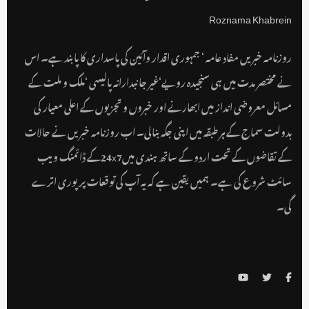
روزنامہ خبریں مفاد عامہ ‘ جمہوری اقدار وآئین کی پاسداری کا پابند ہے۔ اس
نے مختصر مدت میں ہی سنجیدہ رویے‘غیر جانبدارانہ پالیسی ‘ملک و ملت کے
مسائل معروضی انداز میں ابھارنے اور خبروں و تجزیوں کے اعلی معیار کی
بدولت سماج کے ہر طبقہ میں اپنی جگہ بنالی۔ اب روزنامہ خبریں نے حالات
کے تقاضوں کے تحت اردو کے ساتھ ہندی میں24x7کے ڈائمنگ ویب
سائٹ شروع کی ہے۔ ہمیں یقین ہے کہ یہ آپ کی توقعات پر پوری اترے
گی۔