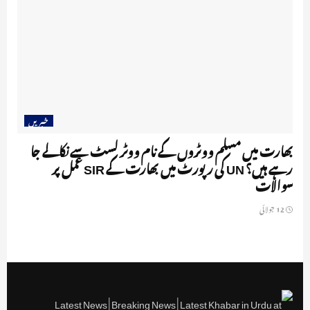
خبریں
بھارت میں مسلم ووٹروں کے نام ووٹر لسٹ سے نکالے جا
رہے ہیں؟ UN کی رپورٹ میں بھارت کے SIR عمل پر
سوالات
12 جولائی