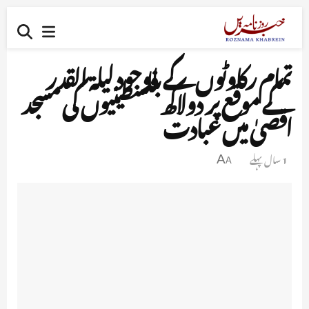
تمام رکاوٹوں کے باوجود لیلۃ القدر
کے موقع پر دولاکھ فلسطینیوں کی مسجد
اقصیٰ میں عبادت
1 سال پہلے
A
A