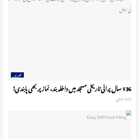
خبریں
136 سال پرانی تاریخی مسجد میں داخلہ بند، نماز پر بھی پابندی!
13 جولائی