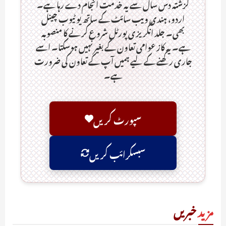
گزشتہ دس سال سے یہ خدمت انجام دے رہا ہے۔
اردو، ہندی ویب سائٹ کے ساتھ یو ٹیوب چینل
بھی۔ جلد انگریزی پورٹل شروع کرنے کا منصوبہ
ہے۔ یہ کاز عوامی تعاون کے بغیر نہیں ہوسکتا۔ اسے
جاری رکھنے کے لیے ہمیں آپ کے تعاون کی ضرورت
ہے۔
سپورٹ کریں
سبسکرائب کریں
مزید
خبریں