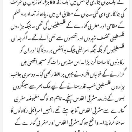
نے ایک بیان جاری کیا جس میں ایک لاکھ 80 ہزار نمازیوں کی شرکت
کی جانکاری دی گئی۔ بیان کے مطابق ان میں زیادہ تر تعداد یروشلم
کے مقامی اور مغربی کنارے کے فلسطینیوں کی تھی۔ جبکہ ہزاروں
فلسطینی مختلف شہروں اور قصبوں سے بھی آئے تھے۔ اگرچہ ان
فلسطینیوں کو جگہ جگہ اسرائیلی چیک پوائنٹس پر روکا گیا اور ان کو
رکاوٹوں کا سامنا کرنا پڑا۔اس مقدس رات کو مسجد اقصیٰ میں
گزارنے کے خواہاں افرادنے یہیں پر افطاربھی کیا۔ دوسری جانب
ہزاروں فلسطینی شب قدر منانے کے لیے ملک بھر سے سینکڑوں
بسوں کے ذریعہ مشرقی القدس پہنچے۔ تاہم جو لوگ مقبوضہ مغربی
کنارے سے مشرقی القدس آنا چاہتے تھے ،انہیں اسرائیلی رکاوٹوں کا
سامنا کرنا پڑا۔ واضح ہو کہ مشرقی القدس اور مغربی کنارے کے