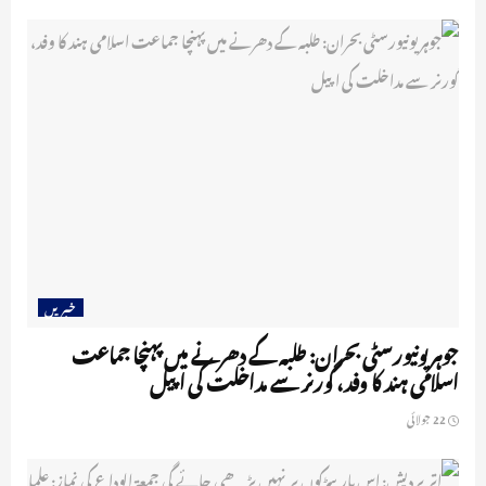
خبریں
جوہر یونیورسٹی بحران: طلبہ کے دھرنے میں پہنچا جماعت
اسلامی ہند کا وفد، گورنر سے مداخلت کی اپیل
22 جولائی