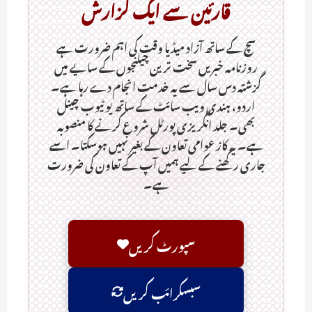
قارئین سے ایک گزارش
سچ کے ساتھ آزاد میڈیا وقت کی اہم ضرورت ہےـ
روزنامہ خبریں سخت ترین چیلنجوں کے سایے میں
گزشتہ دس سال سے یہ خدمت انجام دے رہا ہے۔
اردو، ہندی ویب سائٹ کے ساتھ یو ٹیوب چینل
بھی۔ جلد انگریزی پورٹل شروع کرنے کا منصوبہ
ہے۔ یہ کاز عوامی تعاون کے بغیر نہیں ہوسکتا۔ اسے
جاری رکھنے کے لیے ہمیں آپ کے تعاون کی ضرورت
ہے۔
سپورٹ کریں
سبسکرائب کریں