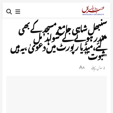
سنبھل شاہی جامع مسجد کے بھی
مندر ہونے کے ‘شواہد’ مل
گئے،میڈیا رپورٹ میں دعویٰ ،یہ ہیں
"ثبوت”
2 سال پہلے
A
A