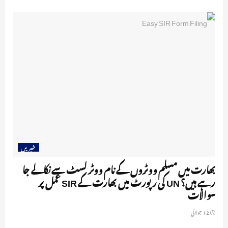
خبریں
بھارت میں مسلم ووٹروں کے نام ووٹر لسٹ سے نکالے جا
رہے ہیں؟ UN کی رپورٹ میں بھارت کے SIR عمل پر
سوالات
12 جولائی