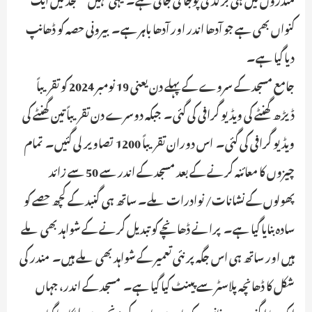
کنواں بھی ہے جو آدھا اندر اور آدھا باہر ہے۔ بیرونی حصہ کو ڈھانپ
دیا گیا ہے۔
جامع مسجد کے سروے کے پہلے دن یعنی 19 نومبر 2024 کو تقریباً
ڈیڑھ گھنٹے کی ویڈیو گرافی کی گئی۔ جبکہ دوسرے دن تقریباً تین گھنٹے کی
ویڈیو گرافی کی گئی۔ اس دوران تقریباً 1200 تصاویر لی گئیں۔ تمام
چیزوں کا معائنہ کرنے کے بعد مسجد کے اندر سے 50 سے زائد
پھولوں کے نشانات/ نوادرات ملے۔ ساتھ ہی گنبد کے کچھ حصے کو
سادہ بنایا گیا ہے۔ پرانے ڈھانچے کو تبدیل کرنے کے شواہد بھی ملے
ہیں اور ساتھ ہی اس جگہ پر نئی تعمیر کے شواہد بھی ملے ہیں۔ مندر کی
شکل کا ڈھانچہ پلاسٹر سے پینٹ کیا گیا ہے۔ مسجد کے اندر، جہاں