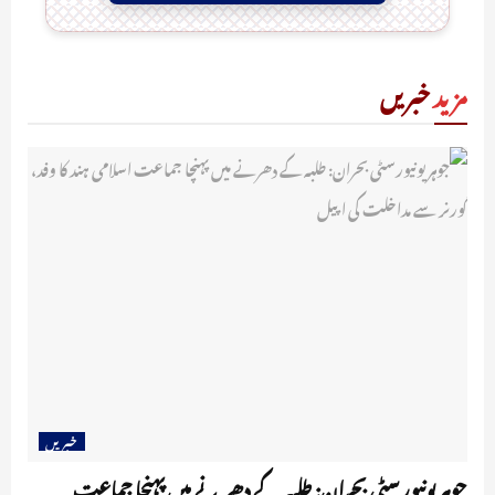
مزید
خبریں
خبریں
جوہر یونیورسٹی بحران: طلبہ کے دھرنے میں پہنچا جماعت