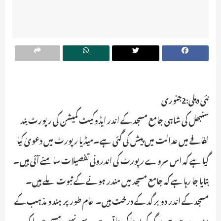
نئی دہلی:2جنوری
سنبھل کی شاہی جامع مسجد کے اندر ایڈوکیٹ کمیشن کی رپورٹ بند
لفافے میں عدالت میں پیش کی گئی ہے۔میڈیا رپورٹ میں دعویٰ کیا
گیا ہے کہ اس سروے رپورٹ کی اندرونی تفصیلات سامنے آئی ہیں۔
بتایا جا رہا ہے کہ جامع مسجد میں مندر ہونے کے ثبوت ملے ہیں۔
مسجد کے اندر دو برگد کے درخت ہیں۔ عام طور پر ہندو مذہب کے
مندروں میں ہی برگد کی پوجا کی جاتی ہے۔ یہی نہیں مسجد میں ایک