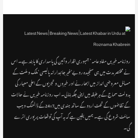
روزنامہ خبریں مفاد عامہ ‘ جمہوری اقدار وآئین کی پاسداری کا پابند ہے۔ اس
نے مختصر مدت میں ہی سنجیدہ رویے‘غیر جانبدارانہ پالیسی ‘ملک و ملت کے
مسائل معروضی انداز میں ابھارنے اور خبروں و تجزیوں کے اعلی معیار کی
بدولت سماج کے ہر طبقہ میں اپنی جگہ بنالی۔ اب روزنامہ خبریں نے حالات
کے تقاضوں کے تحت اردو کے ساتھ ہندی میں24x7کے ڈائمنگ ویب
سائٹ شروع کی ہے۔ ہمیں یقین ہے کہ یہ آپ کی توقعات پر پوری اترے
گی۔