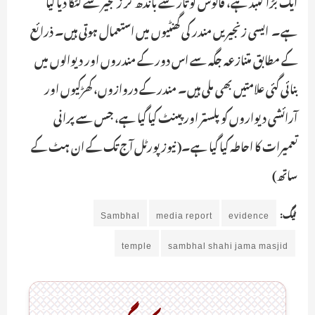
ایک بڑا گنبد ہے، فانوس کو تار سے باندھ کر زنجیر سے لٹکا دیا گیا
ہے۔ ایسی زنجیریں مندر کی گھنٹیوں میں استعمال ہوتی ہیں۔ ذرائع
کے مطابق متنازعہ جگہ سے اس دور کے مندروں اور دیوالوں میں
بنائی گئی علامتیں بھی ملی ہیں۔ مندر کے دروازوں، کھڑکیوں اور
آرائشی دیواروں کو پلستر اور پینٹ کیا گیا ہے، جس سے پرانی
تعمیرات کا احاطہ کیا گیا ہے۔( نیوز پورٹل آج تک کے ان ہٹ کے
ساتھ)
ٹیگ:
evidence
media report
Sambhal
temple
sambhal shahi jama masjid