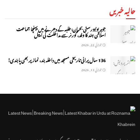
حالیہ خبریں
جوہر یونیورسٹی بحران: طلبہ کے دھرنے میں پہنچا جماعت
اسلامی ہند کا وفد، گورنر سے مداخلت کی اپیل
جولائی 22, 2026
136 سال پرانی تاریخی مسجد میں داخلہ بند، نماز پر بھی پابندی!
جولائی 13, 2026