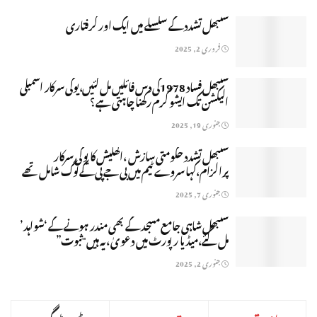
سنبھل تشدد کے سلسلے میں ایک اور گرفتاری
فروری 2, 2025
سنبھل فساد 1978کی دس فائلیں مل گئیں،یوگی سرکار اسمبلی
الیکشن تک ایشو گرم رکھنا چاہتی ہے؟
جنوری 19, 2025
سنبھل تشدد حکومتی سازش ،اکھلیش کا یوگی سرکار
پرالزام،کہا سروے ٹیم میں بی جے پی کےلوگ شامل تھے
جنوری 7, 2025
سنبھل شاہی جامع مسجد کے بھی مندر ہونے کے ‘شواہد’
مل گئے،میڈیا رپورٹ میں دعویٰ ،یہ ہیں "ثبوت”
جنوری 2, 2025