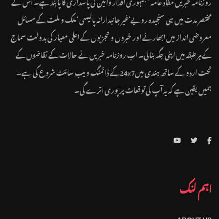
روزنامہ خبریں مفاد عامہ ‘ جمہوری اقدار وآئین کی پاسداری کا پابند ہے۔ اس نے
مختصر مدت میں ہی سنجیدہ رویے‘غیر جانبدارانہ پالیسی ‘ملک و ملت کے مسائل
معروضی انداز میں ابھارنے اور خبروں و تجزیوں کے اعلی معیار کی بدولت سماج
کے ہر طبقہ میں اپنی جگہ بنالی۔ اب روزنامہ خبریں نے حالات کے تقاضوں کے
تحت اردو کے ساتھ ہندی میں24x7کے ڈائمنگ ویب سائٹ شروع کی ہے۔
ہمیں یقین ہے کہ یہ آپ کی توقعات پر پوری اترے گی۔
اہم لنک
ABOUT US