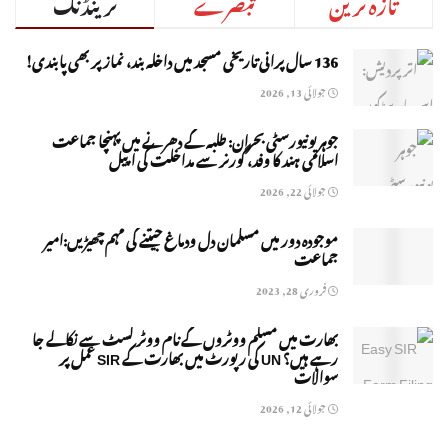
تازہ ترین
تبصرے
ٹرینڈنگ
136 سال پرانی تاریخی مسجد میں داخلہ بند، نماز پر بھی پابندی!
جولائی 13, 2026
جوہر یونیورسٹی بحران: طلبہ کے دھرنے میں پہنچا جماعت
اسلامی ہند کا وفد، گورنر سے مداخلت کی اپیل
جولائی 22, 2026
موجودہ دور میں مسلمان دل ودماغ جیتنے کی مہم چھیڑیں:امیر
جماعت
فروری 28, 2023
بھارت میں مسلم ووٹروں کے نام ووٹر لسٹ سے نکالے جا
رہے ہیں؟ UN کی رپورٹ میں بھارت کے SIR عمل پر
سوالات
جولائی 12, 2026