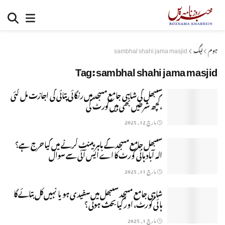
ہوم
ٹیگ
sambhal shahi jama masjid
Tag:
sambhal shahi jama masjid
سنبھل کی شاہی جامع مسجد میں رنگائی پتائی کی اجازت مل گئی
،کچھ شرطیں بھی ہیں کورٹ کی
مارچ 12, 2025
سنبھل جامع مسجد کے باہر پینٹ کرنے میں کیا حرج ہے؟
الہ آباد ہائی کورٹ کا اے ایس آئی سے سوال
مارچ 11, 2025
شاہی جامع مسجد سنبھل میں سفیدی ہو یا نہیں کل بتائے گا
ہائی کورٹ، اور کیا بحث ہوئی؟
مارچ 1, 2025