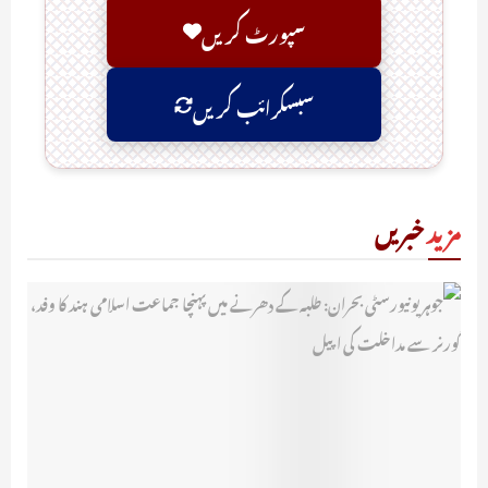
سپورٹ کریں
سبسکرائب کریں
مزید
خبریں