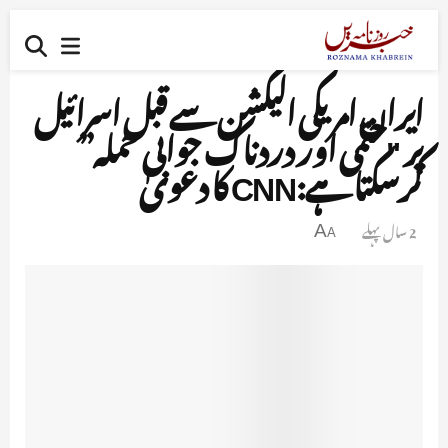
ایران امریکی الیکشن سے قبل اسرائیل
پر "حتمی اور دردناک جوابی حملہ”
کرسکتا ہے:CNN کا دعویٰ
2 سال پہلے
A
A