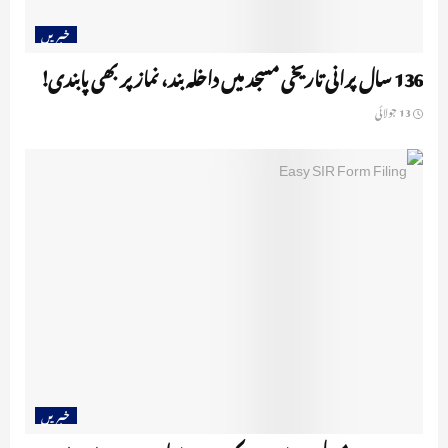
خبریں
136 سال پرانی تاریخی مسجد میں داخلہ بند، نماز پر بھی پابندی!
13 جولائی
خبریں