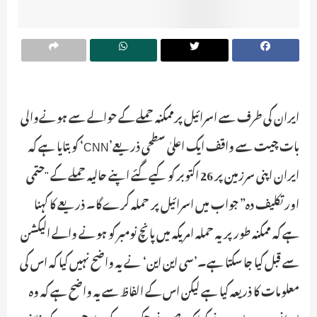
ایران کی طرف سے اسرائیل پرممکنہ حملے کے حوالے سے ہونےوالی
بات چیت سے واقف ایک اعلیٰ سطحی ذریعے’CNN‘ کو بتایا ہے کہ
ایران اپنی سرزمین پر 26 اکتوبر کو کیےگئے اپنے حالیہ حملے کے "حتمی
اور تکلیف دہ” جواب میں اسرائیل پر حملہ کرے گا۔ ذریعے کا کہنا
ہے کہ ممکنہ طور پر یہ حملہ امریکہ میں پانچ نومبر کو ہونے والے الیکشن
سے قبل کیا جا سکتا ہے۔’سی این این‘ نے یہ واضح نہیں کیا کہ اس کی
معلومات کا ذریعہ کیا ہے لیکن اس کے الفاظ سے یہ واضح ہے کہ وہ