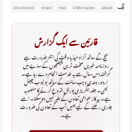
ٹیگ:
attack
CNN claims
Iran
Israel
US election
قارئین سے ایک گزارش
سچ کے ساتھ آزاد میڈیا وقت کی اہم ضرورت ہےـ
روزنامہ خبریں سخت ترین چیلنجوں کے سایے میں
گزشتہ دس سال سے یہ خدمت انجام دے رہا ہے۔
اردو، ہندی ویب سائٹ کے ساتھ یو ٹیوب چینل
بھی۔ جلد انگریزی پورٹل شروع کرنے کا منصوبہ
ہے۔ یہ کاز عوامی تعاون کے بغیر نہیں ہوسکتا۔ اسے
جاری رکھنے کے لیے ہمیں آپ کے تعاون کی ضرورت
ہے۔