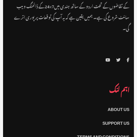
کے تقاضوں کے تحت اردو کے ساتھ ہندی میں24x7کے ڈائمنگ ویب
سائٹ شروع کی ہے۔ ہمیں یقین ہے کہ یہ آپ کی توقعات پر پوری اترے
گی۔
اہم لنک
ABOUT US
SUPPORT US
TERMS AND CONDITIONS