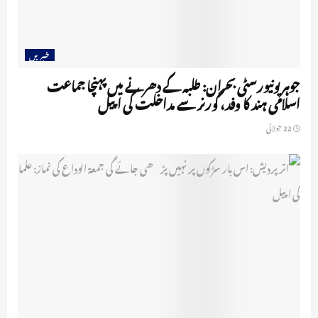
خبریں
جوہر یونیورسٹی بحران: طلبہ کے دھرنے میں پہنچا جماعت
اسلامی ہند کا وفد، گورنر سے مداخلت کی اپیل
22 جولائی