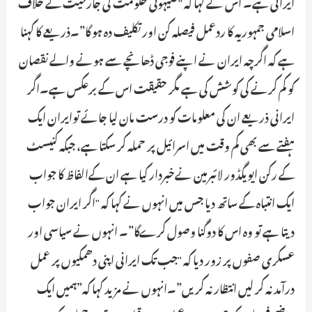
ایرانی ہے۔ اس نے کہا کہ "صیہونی حکومت کی جارحیت کے خلاف
اسلامی جمہوریہ کا ردعمل فیصلہ کن اور تکلیف دہ ہو گا”۔ذریعے کا کہنا
ہے کہ اگرچہ ایران نے اپنے فوجی ڈھانچے سے ہونے والے نقصان
کو کم کرنے کی کوشش کی ہے مگر حقیقت اس کے برعکس ہے۔اگر
ایرانی ذریعے ان کی معلومات کو درست مان لیا جائے توایران ایک
ہفتے سے بھی کم وقت میں اسرائیل پر حملہ کر سکتا ہے، جبکہ کنیسٹ
کے رکن ایویگڈور لائبرمین نےخبردار کیا ہے ان کےالفاظ کا جواب
ایک انتباہ کے ساتھ دیا جس میں انہوں نے کہا کہ "اگر ایران جواب
دیتا ہے تو وہ اس کا دوگنا وصول کرےگا”۔ انہوں نے سیاسی اور
عسکری صفوں پر زور دیا کہ "جب تک ایرانی اپنی دھمکیوں پر عمل
درآمد نہ کر لیں انتظار نہ کریں”۔انہوں نے مزید کہا کہ”ہمیں ایک