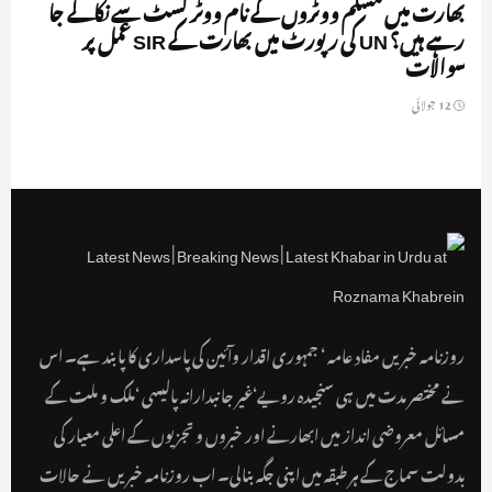
بھارت میں مسلم ووٹروں کے نام ووٹر لسٹ سے نکالے جا
رہے ہیں؟ UN کی رپورٹ میں بھارت کے SIR عمل پر
سوالات
12 جولائی
روزنامہ خبریں مفاد عامہ ‘ جمہوری اقدار وآئین کی پاسداری کا پابند ہے۔ اس
نے مختصر مدت میں ہی سنجیدہ رویے‘غیر جانبدارانہ پالیسی ‘ملک و ملت کے
مسائل معروضی انداز میں ابھارنے اور خبروں و تجزیوں کے اعلی معیار کی
بدولت سماج کے ہر طبقہ میں اپنی جگہ بنالی۔ اب روزنامہ خبریں نے حالات