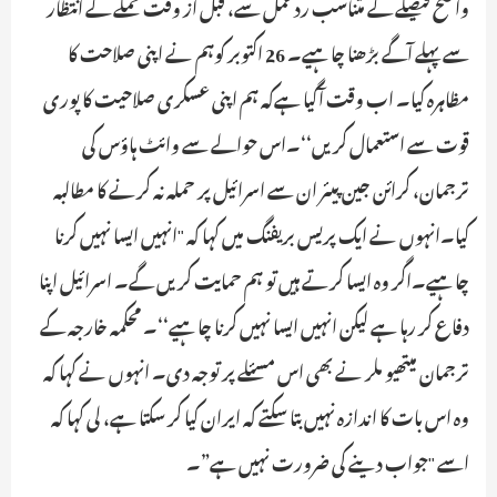
واضح فیصلے کے متناسب ردعمل سے، قبل از وقت حملے کے انتظار
سے پہلے آگے بڑھنا چاہیے۔ 26 اکتوبر کوہم نے اپنی صلاحت کا
مظاہرہ کیا۔ اب وقت آگیا ہےکہ ہم اپنی عسکری صلاحیت کا پوری
قوت سے استعمال کریں‘‘۔اس حوالے سے وائٹ ہاؤس کی
ترجمان، کرائن جین پیئر ان سے اسرائیل پر حملہ نہ کرنے کا مطالبہ
کیا۔انہوں نے ایک پریس بریفنگ میں کہا کہ "انہیں ایسا نہیں کرنا
چاہیے۔اگر وہ ایسا کرتے ہیں تو ہم حمایت کریں گے۔ اسرائیل اپنا
دفاع کر رہا ہے لیکن انہیں ایسا نہیں کرنا چاہیے‘‘۔ محکمہ خارجہ کے
ترجمان میتھیو ملر نے بھی اس مسئلے پر توجہ دی۔ انہوں نے کہا کہ
وہ اس بات کا اندازہ نہیں بتا سکتے کہ ایران کیا کر سکتا ہے، لی کہا کہ
اسے "جواب دینے کی ضرورت نہیں ہے”۔