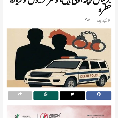
خطرہ
9 مہینے پہلے
A
A