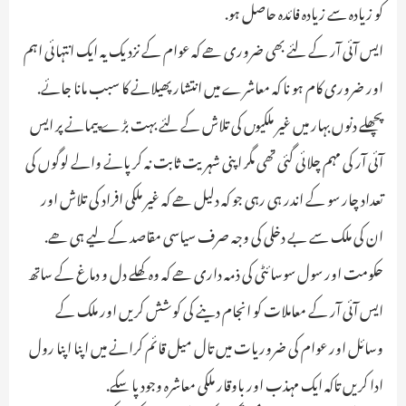
کو زیادہ سے زیادہ فائدہ حاصل ہو.
ایس آئی آر کے لئے بھی ضروری ھے کہ عوام کے نزدیک یہ ایک انتہائی اہم
اور ضروری کام ہو نا کہ معاشرے میں انتشار پھیلانے کا سبب مانا جائے.
پچھلے دنوں بہار میں غیر ملکیو‍ں کی تلاش کے لئے بہت بڑے پیمانے پر ایس
آئی آر کی مہم چلائی گئی تھی مگر اپنی شہریت ثابت نہ کر پانے والے لوگوں کی
تعداد چار سو کے اندر ہی رہی جو کہ دلیل ھے کہ غیر ملکی افراد کی تلاش اور
ان کی ملک سے بے دخلی کی وجہ صرف سیاسی مقاصد کے لیے ہی ھے.
حکومت اور سول سوسائٹی کی ذمہ داری ھے کہ وہ کھلے دل و دماغ کے ساتھ
ایس آئی آر کے معاملات کو انجام دینے کی کوشش کریں اور ملک کے
وسائل اور عوام کی ضروریات میں تال میل قائم کرانے میں اپنا اپنا رول
ادا کریں تاکہ ایک مہذب اور باوقار ملکی معاشرہ وجود پا سکے.