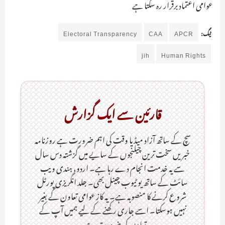
عوامی اعتماد برقرار رہ سکتا ہے
ٹیگ:
APCR
CAA
Electoral Transparency
jih
Human Rights
قارئین سے ایک گزارش
سچ کے ساتھ آزاد میڈیا وقت کی اہم ضرورت ہےـ روزنامہ
خبریں سخت ترین چیلنجوں کے سایے میں گزشتہ دس سال
سے یہ خدمت انجام دے رہا ہے۔ اردو، ہندی ویب
سائٹ کے ساتھ یو ٹیوب چینل بھی۔ جلد انگریزی پورٹل
شروع کرنے کا منصوبہ ہے۔ یہ کاز عوامی تعاون کے بغیر
نہیں ہوسکتا۔ اسے جاری رکھنے کے لیے ہمیں آپ کے
تعاون کی ضرورت ہے۔