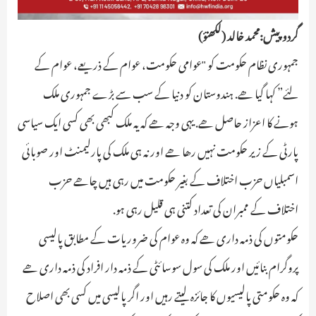
گردوپیش:محمد خالد (لکھنؤ)
جمہوری نظام حکومت کو "عوامی حکومت، عوام کے ذریعے، عوام کے
لئے” کہا گیا ھے. ہندوستان کو دنیا کے سب سے بڑے جمہوری ملک
ہونے کا اعزاز حاصل ھے. یہی وجہ ھے کہ یہ ملک کبھی بھی کسی ایک سیاسی
پارٹی کے زیر حکومت نہیں رھا ھے اور نہ ہی ملک کی پارلیمنٹ اور صوبائی
اسمبلیاں حزب اختلاف کے بغیر حکومت میں رہی ہیں چاھے حزب
اختلاف کے ممبران کی تعداد کتنی ہی قلیل رہی ہو.
حکومتوں کی ذمہ داری ھے کہ وہ عوام کی ضروریات کے مطابق پالیسی
پروگرام بنائیں اور ملک کی سول سوسائٹی کے ذمہ دار افراد کی ذمہ داری ھے
کہ وہ حکومتی پالیسیوں کا جائزہ لیتے رہیں اور اگر پالیسی میں کسی بھی اصلاح