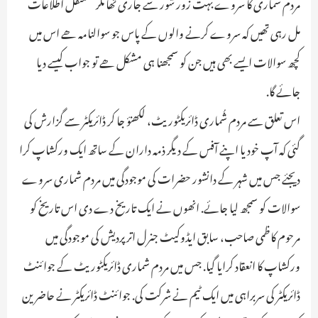
مردم شماری کا سروے بہت زور شور سے جاری تھا مگر مستقل اطلاعات
مل رہی تھیں کہ سروے کرنے والوں کے پاس جو سوالنامہ ھے اس میں
کچھ سوالات ایسے بھی ہیں جن کو سمجھنا ہی مشکل ھے تو جواب کیسے دیا
جائے گا.
اس تعلق سے مردم شُماری ڈائریکٹوریٹ، لکھنؤ جا کر ڈائریکٹر سے گزارش کی
گئی کہ آپ خود یا اپنے آفس کے دیگر ذمہ داران کے ساتھ ایک ورکشاپ کرا
دیجئے جس میں شہر کے دانشور حضرات کی موجودگی میں مردم شماری سروے
سوالات کو سمجھ لیا جائے. انھوں نے ایک تاریخ دے دی اس تاریخ کو
مرحوم کاظمی صاحب، سابق ایڈوکیٹ جنرل اتر پردیش کی موجودگی میں
ورکشاپ کا انعقاد کرایا گیا. جس میں مردم شماری ڈائریکٹوریٹ کے جوائنٹ
ڈائریکٹر کی سربراہی میں ایک ٹیم نے شرکت کی. جوائنٹ ڈائریکٹر نے حاضرین