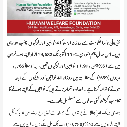
نئی دہلی:دارالحکومت سے روزانہ اوسطاً 41 خواتین اور لڑکیاں غائب ہو رہی
ہیں۔ اس سال یکم جنوری سے 15 اکتوبر تک 19,682 افراد لاپتہ ہوئے جن
میں سے 61% یعنی 11,917 خواتین اور لڑکیاں تھیں۔ یہ اوسطاً 7,765
مردوں (39%) کے مقابلے میں روزانہ 41 خواتین اور لڑکیوں کے لاپتہ
ہونے کا ترجمہ کرتا ہے۔ اعداد و شمار بتاتے ہیں کہ خواتین کے لاپتہ ہونے کا
تناسب گزشتہ کئی سالوں سے مسلسل بلند ہے۔
ہندی دینک
امر اجالا
نے پولیس کے حوالہ سے اپنی رپورٹ میں بتا یا کہ کل
لاپتہ افراد میں سے 55% (10,780) اب تک مل چکے ہیں۔ ان میں سے