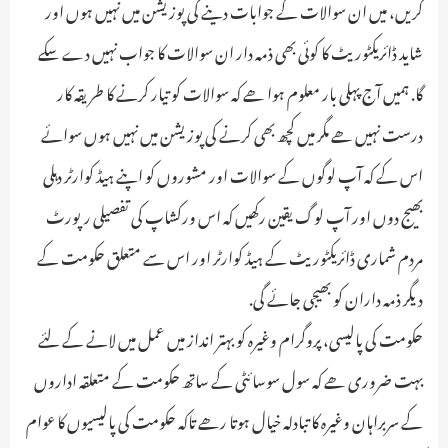
کریں، میں ان سوالات کے جوابات دینے کی پوزیشن میں نہیں ہوں اور
شاید ڈائریکٹوریٹ کا کوئی بھی ذمہ دار ان سوالات کا جواب نہیں دے سکے
گا. ہمیں آج پہلی بار معلوم ہوا ھے کہ سوالات کو تیار کرنے کا طریقہ کار
درست نہیں ھے مگر میں کچھ بھی کرنے کی پوزیشن میں نہیں ہوں سوائے
اس کے کہ آپ لوگوں کے سوالات اور مشوروں کو اپنے ہیڈ کوارٹر دہلی
بھیج دوں اور آپ لوگ یقین رکھیں کہ اس ورکشاپ کی تفصیلی رپورٹ
مردم شماری ڈائریکٹوریٹ کے ہیڈ کوارٹر اور اس سے متعلق حکومت کے
دیگر ذمہ داران کو بھیجی جائے گی.
حکومت کی پالیسی، پروگرام وغیرہ کو بہتر انداز میں عمل میں لانے کے لئے
بہت ضروری ھے کہ سول سوسائٹی کے ساتھ حکومت کے متعلقہ اداروں
کے سربراہان وغیرہ کا تبادلہ خیال ہوتا رھے تاکہ حکومت کی پالیسیوں کا عوام