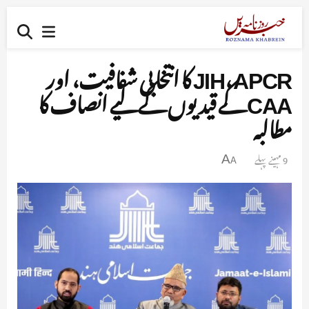
JIH، APCR کا انتخابی شفافیت، اور
CAA کے قیدیوں کے لیے انصاف کا
مطالبہ
9 مہینے پہلے
A
A