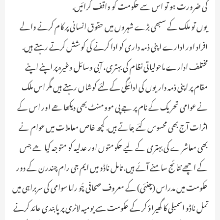
کی ضرورت ہو تو اس سے حکومت کو واقف کرائیں.
یوں تو ملک کے سبھی بڑے شہروں میں حقوق انسانی پر کام کرنے والے
افراد اور ادارے اپنی ذمہ داری کو ادا کرنے کی کوشش کرتے رہتے ہیں.
مختلف ادارے ماحولیاتی نظام کی بہتری، آبی وسائل وغیرہ پر اپنے اپنے
مقام پر اپنی ذمہ داریوں کی ادائیگی کے لئے کوشاں رہتے ہیں مگر اس ملک
نے عوامی تحریک کے نام پر جے پی موومنٹ بھی دیکھا ھے اور اس کے
اثرات آج بھی محسوس کئے جاتے ہیں. کچھ خاص معاملات میں عوام نے
بھی معاشرے کی بہتری کے لیے حکومتوں اور عدلیہ کو متوجہ کیا ھے جس
کے اچھے نتائج سامنے آئے ہیں. تامل ناڈو میں ایم جی رام چندرن کے دور
حکومت میں مدراس (چنئی) کے معروف صحافی چُو راما سوامی کی سربراہی میں
تمل ناڈو اسمبلی کا گھیراؤ کر کے حکومت سے یومیہ لاٹری پر پابندی عائد کرنے