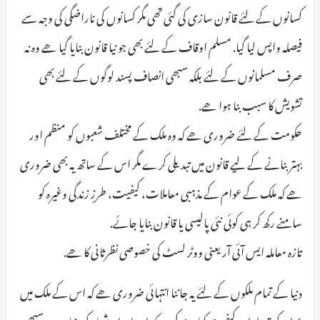
کسانوں کے لئے قانون سازی کی گئی تھی مگر کسانوں کی ناراضگی کی وجہ سے
فیصلہ واپس لیا گیا. مسلم اوقاف کے لئے بھی جو نیا قانون بنایا گیا ھے وہ نہ
صرف مسلمانوں کے لئے بلکہ سبھی انصاف پسند لوگوں کے لئے بھی
تشویش کا سبب بنا ہوا ھے.
حکومت کے لئے ضروری ھے کہ وہ ملک کے مختلف شعبوں کو منظم اور
بہتر بنانے کے لیے قانون میں تبدیلی کرے مگر اس کے ساتھ یہ بھی ضروری
ھے کہ ملک کے عوام کے مذہبی معاملات، کیفیت، طرزِ زندگی وغیرہ کو
سامنے رکھ کر ہی کوئی نئی پالیسی یا قانون بنایا جائے.
تازہ معاملہ ایس آئی آر یعنی ووٹر لسٹ کی خصوصی نظرثانی کا ھے.
دنیا کے تمام ملکوں کے لئے یہ جاننا انتہائی ضروری ھے کہ اس کے ملک میں