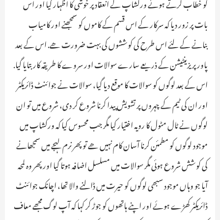
کو خطاب کرتے ہوئے ورکشاپ کے انعقاد پر خوشی کا اظہار کیا اور اس
بات پر زور دیا کہ سرکار کے اس قسم کے کاموں کو سمجھنے اور کامیاب
بنانے کے لئے اس طرح کی کوششوں کی بہت ضرورت ھے. اس کے بعد
پاور پریزینٹیشن کے ذریعے سارے سوالات اور سروے کا طریقہ کار بتایا گیا.
اس کے بعد لوگوں کو سوالات کا موقع دیا گیا، سوالات نے جوائنٹ ڈائریکٹر
اور ان کی ٹیم کے چہروں پر تشویش پیدا کرنا شروع کر دی، شروع میں تو ان
لوگوں نے ٹال مٹول کا رویہ اختیار کیا مگر جب محسوس کیا کہ ورکشاپ میں
موجود لوگوں کو مطمئن کرنا آسان کام نہیں ھے تو پھر نرم لہجے میں سمجھانے
کی کوشش شروع ہوئی مگر سوالات میں مسلسل اضافہ ہوتا گیا اور پھر وہ لمحہ
آیا جو وہاں موجود سبھی لوگوں کو حیرت میں ڈالنے والا تھا، اچانک جوائنٹ
ڈائریکٹر کھڑے ہوئے اور اپنے ہاتھوں کو جوڑ کر کہا کہ آپ لوگ مجھے معاف