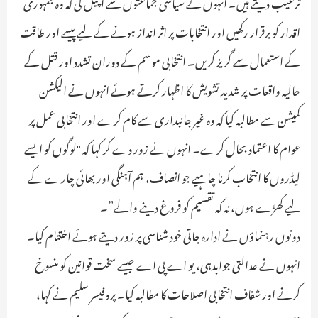
ترغیب دیتے ہیں۔ انہوں نے سیاسی جماعتوں سے اپیل کی کہ وہ جمہوری
اقدار کو برقرار رکھیں اور انتخابات پر اثر انداز ہونے کے لیے پیسے اور طاقت
کے استعمال سے گریز کریں۔ انتخابی موسم کے دوران تشدد اور قتل کے
حالیہ واقعات پر شدید تشویش کا اظہار کرتے ہوئے انہوں نے الیکشن
کمیشن سے مطالبہ کیا کہ وہ غیر جانبداری سے کام کرے اور انتخابی عمل پر
عوام کا اعتماد بحال کرے۔ انہوں نے زور دے کر کہا کہ "لوگوں کو ایسے
لیڈروں کا انتخاب کرنا چاہیے جو انصاف، ہم آہنگی اور بھائی چارے کے
لیے کھڑے ہوں، نہ کہ تقسیم کو فروغ دینے والے”۔
دونوں رہنماؤں نے ادارہ جاتی خود شناسی پر زور دیتے ہوئے اختتام کیا۔
انہوں نے عدالتی جوابدہی، یو اے پی اے جیسے سخت قوانین کو منسوخ
کرنے اور شفاف انتخابی اصلاحات کا مطالبہ کیا۔ پروفیسر سلیم نے کہا،