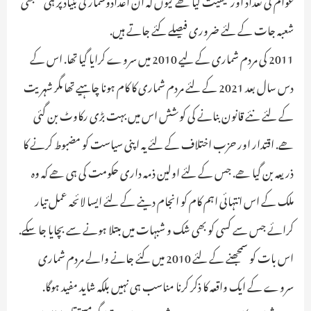
عوام کی تعداد اور کیفیت کیا ھے کیوں کہ ان اعدادوشمار کی بنیاد پر ہی سبھی
شعبہ جات کے لئے ضروری فیصلے کئے جاتے ہیں.
2011 کی مردم شماری کے لیے 2010 میں سروے کرایا گیا تھا. اس کے
دس سال بعد 2021 کے لئے مردم شماری کا کام ہونا چاہیے تھا مگر شہریت
کے لئے نئے قانون بنانے کی کوشش اس میں بہت بڑی رکاوٹ بن گئی
ھے. اقتدار اور حزب اختلاف کے لئے یہ اپنی سیاست کو مضبوط کرنے کا
ذریعہ بن گیا ھے. جس کے لئے اولین ذمہ داری حکومت کی ہی ھے کہ وہ
ملک کے اس انتہائی اہم کام کو انجام دینے کے لئے ایسا لائحہ عمل تیار
کرائے جس سے کسی کو بھی شک و شبہات میں مبتلا ہونے سے بچایا جا سکے.
اس بات کو سمجھنے کے لئے 2010 میں کئے جانے والے مردم شماری
سروے کے ایک واقعہ کا ذکر کرنا مناسب ہی نہیں بلکہ شاید مفید ہوگا.