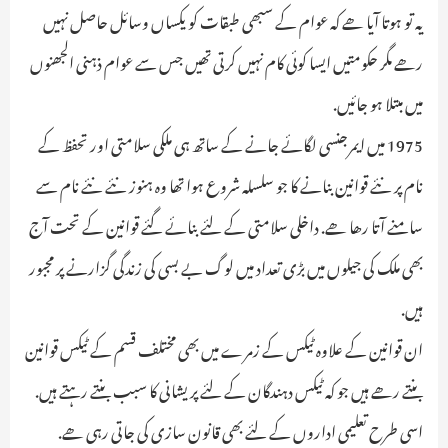
یہ تو ہوتا آیا ھے کہ عوام کے سبھی طبقات کو یکساں وسائل حاصل نہیں
رھے مگر حکومتیں ایسا کوئی کام نہیں کرتی تھیں جس سے عوام ذہنی الجھنوں
میں مبتلا ہو جائیں.
1975 میں ایمرجنسی لگائے جانے کے ساتھ ہی ملکی سلامتی اور تحفظ کے
نام پر نئے قوانین بنانے کا جو سلسلہ شروع ہوا تھا وہ ہنوز نئے نئے نام سے
سامنے آتا رھا ھے. داخلی سلامتی کے لئے بنائے گئے قوانین کے تحت آج
بھی ملک کی جیلوں میں بڑی تعداد میں لوگ بے بسی کی زندگی گزارنے پر مجبور
ہیں.
ان قوانین کے علاوہ ٹیکس کے زمرے میں بھی مختلف قسم کے ٹیکس قوانین
بنتے رھے ہیں جو کہ ٹیکس دہندگان کے لئے پریشانی کا سبب بنتے رہتے ہیں.
اسی طرح تعلیمی اداروں کے لئے بھی قانون سازی کی جاتی رہی ھے.