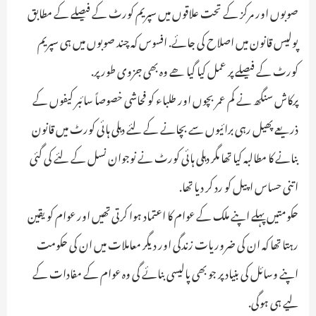
صوبوں اور مرکز کے تحت علاقوں میں سپریم کورٹ کے فیصلے کے مطابق
پولیس قانون میں اصلاح کی جائے. افسوس کہ چند صوبوں میں ہی سپریم
کورٹ کے فیصلے پر عمل کیا گیا ھے وہ بھی جزوی طور پر.
پرکاش سنگھ نے کم عمر بچوں اور طلباء کو فحاشی خصوصاً سائبر کیفوں کے
ذریعے پھیل رہی برائیوں سے بچانے کے لئے دہلی ہائی کورٹ میں قانون
بنانے کا مطالبہ کیا تھا مگر دہلی ہائی کورٹ نے نوجوان نسل کے لئے کی گئی
اتنی حساس اپیل کو رد کر دیا تھا.
حکومتیں پہلے اپنے ملک کے عوام کا اعتماد ہوا کرتی تھیں اور عوام کو یقین
رہتا تھا کہ ان کی ضروریات زندگی اور دیگر معاملات میں ان کی حکومت
اپنے وسائل کی بنیاد پر جو بھی پالیسی بنائے گی وہ عوام کے مفادات کے
لیے ہی ہوگی.