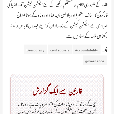
ملک کے جمہوری نظام کو مستحکم رکھنے کے لئے الیکشن کمیشن آف انڈیا کی
کارکردگی کا صاف ستھرا اور بلا کسی بھید بھاؤ اور دباؤ کے ہونا انتہائی
ضروری ھے. الیکشن کمیشن کے ذمہ داران کو اپنے عہدوں کا پاس و لحاظ
رکھنا ہی ملک کے مفاد میں ھے.
ٹیگ:
Accountability
civil society
Democracy
governance
قارئین سے ایک گزارش
سچ کے ساتھ آزاد میڈیا وقت کی اہم ضرورت ہےـ روزنامہ
خبریں سخت ترین چیلنجوں کے سایے میں گزشتہ دس سال