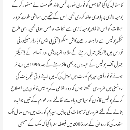
کا مطالبہ کیا گیا تھا جس کو فوری طور پر تمل ناڈو حکومت نے منظور کر کے
یومیہ لاٹری پر پابندی عائد کر دی تھی. اس کے نتیجے میں معاشی طور پر کمزور
طبقات کو اس ظالمانہ یومیہ لاٹری سے نجات حاصل ہوئی تھی. اسی طرح
محکمہ پولیس سے وابستہ رھے پرکاش سنگھ( آئی پی ایس) بارڈر سیکیورٹی
فورس میں ڈائریکٹر جنرل رہنے کے علاوہ اتر پردیش اور آسام کے ڈائریکٹر
جنرل آف پولیس کے عہدوں پر بھی فائز رہنے کے بعد 1996 میں ریٹائر
ہوئے تو فوراً ہی سپریم کورٹ میں اپیل کی کہ میں اپنے ذاتی تجربات کی
روشنی میں ضروری سمجھتا ہوں کہ دور غلامی کے پولیس قانون میں اصلاح
کر کے پولیس قانون کو سیاسی دباؤ سے نکالنے اور عوام کے تئیں جوابدہ
بنانے کے لئے ضروری ترمیمات کی جائیں. سپریم کورٹ میں دس سال تک
مقدمہ کی کارروائی کے بعد 2006 میں فیصلہ سنایا گیا کہ ملک کے سبھی