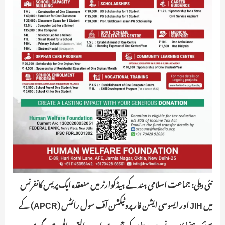
نئی دہلی: جماعت اسلامی ہند کے ہیڈکوارٹر میں منعقدہ ایک پریس کانفرنس
میں JIH اور ایسوسی ایشن فار پروٹیکشن آف سول رائٹس (APCR) کے
سینئر رہنماؤں نے ہندوستان کی جمہوری اور عدالتی سالمیت پر گہری