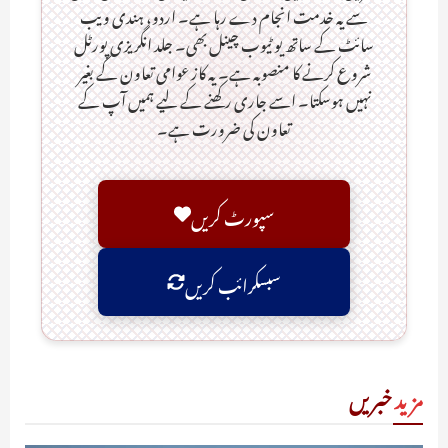
سے یہ خدمت انجام دے رہا ہے۔ اردو، ہندی ویب
سائٹ کے ساتھ یو ٹیوب چینل بھی۔ جلد انگریزی پورٹل
شروع کرنے کا منصوبہ ہے۔ یہ کاز عوامی تعاون کے بغیر
نہیں ہوسکتا۔ اسے جاری رکھنے کے لیے ہمیں آپ کے
تعاون کی ضرورت ہے۔
سپورٹ کریں
سبسکرائب کریں
مزید
خبریں