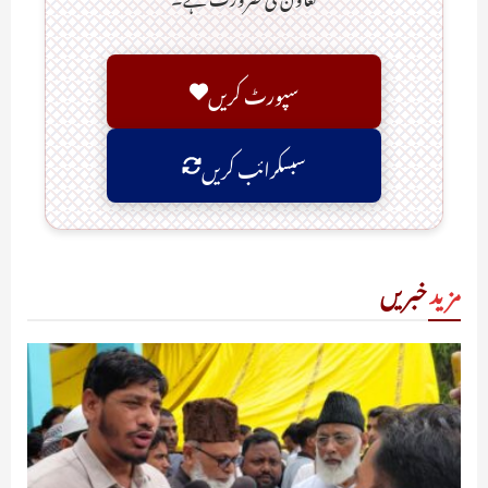
سپورٹ کریں
سبسکرائب کریں
مزید
خبریں