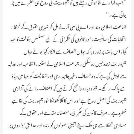
’’جب ادارے خاموش رہتے ہیں تو جمہوریت کی روح ہی خطرے میں پڑ
جاتی ہے۔‘‘
جماعت اسلامی ہند اور اے پی سی آر نے مل کر شہری حقوق کے تحفظ،
انتخابات کی سالمیت، اور قانون کی حکمرانی کے لیے مسلسل وکالت کا عہد
کیا، اس بات پر زور دیا کہ جہاں انصاف سے انکار کیا جائے وہاں
جمہوریت زندہ نہیں رہ سکتی۔جماعت اسلامی نے مقننہ ، انتظامیہ اور عدلیہ
سے اپیل کی ہے کہ وہ انصاف ، غیر جانبداری اور شفافیت کو سیاسی دباؤ
سے پاک رکھے۔ ہم دوبارہ واضح کرتے ہیں کہ اختلاف رائے کی آزادی
جمہوریت کی اصل روح ہے اور اس کا گلا گھونٹنا خود جمہوریت کی بقا لیے
خطرہ ہے۔ صرف قانون کی حکمرانی، منصفانہ مقدمے اور حقوق کے
مساوی تحفظ سے ہی ملک اپنے آئینی اصولوں کو زندہ اور عدالتی اداروں پر