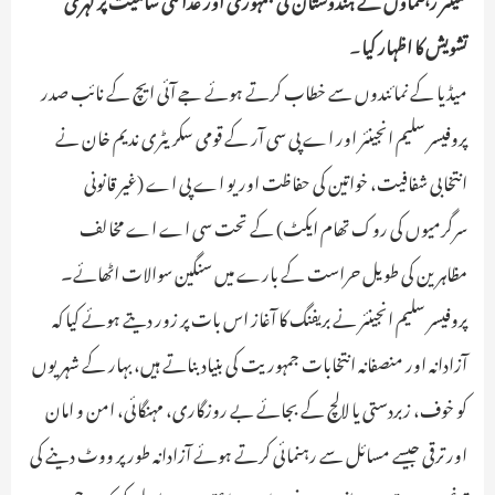
تشویش کا اظہار کیا
۔
میڈیا کے نمائندوں سے خطاب کرتے ہوئے جے آئی ایچ کے نائب صدر
پروفیسر سلیم انجینئر اور اے پی سی آر کے قومی سکریٹری ندیم خان نے
انتخابی شفافیت، خواتین کی حفاظت اور یو اے پی اے (غیر قانونی
سرگرمیوں کی روک تھام ایکٹ) کے تحت سی اے اے مخالف
مظاہرین کی طویل حراست کے بارے میں سنگین سوالات اٹھائے۔
پروفیسر سلیم انجینئر نے بریفنگ کا آغاز اس بات پر زور دیتے ہوئے کیا کہ
آزادانہ اور منصفانہ انتخابات جمہوریت کی بنیاد بناتے ہیں، بہار کے شہریوں
کو خوف، زبردستی یا لالچ کے بجائے بے روزگاری، مہنگائی، امن و امان
اور ترقی جیسے مسائل سے رہنمائی کرتے ہوئے آزادانہ طور پر ووٹ دینے کی