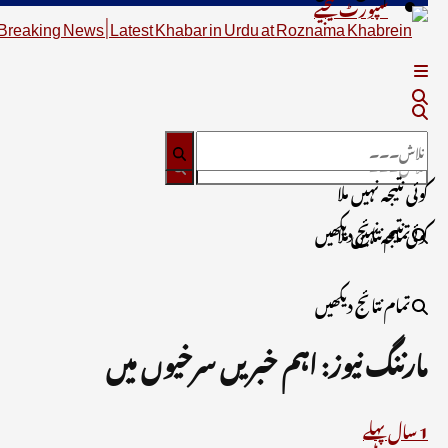
سپورٹ کیجیے
کوئی نتیجہ نہیں ملا
تمام نتائج دیکھیں
کوئی نتیجہ نہیں ملا
تمام نتائج دیکھیں
مارننگ نیوز: اہم خبریں سرخیوں میں
1 سال پہلے