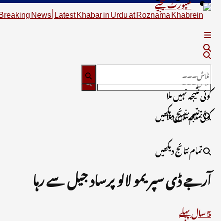
سپورٹ کیجیے
کوئی نتیجہ نہیں ملا
تمام نتائج دیکھیں
کوئی نتیجہ نہیں ملا
تمام نتائج دیکھیں
آرجے ڈی سپریمو لالو پرساد جیل سے رہا
5 سال پہلے