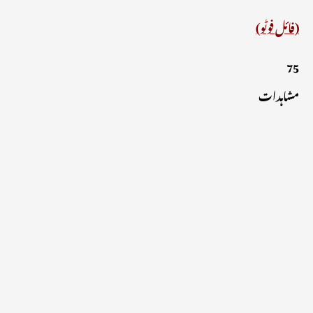
(فائل فوٹو)
75
مشاہدات