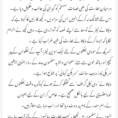
درمیان بھارت کی طبی خدمات سسٹم کو گہرائی کی جانب دھکیل دیا ہے۔
اس لئے فنڈنگ نہ کرکے انہیں اس کی سزا دیں۔ کچھ قارئین کا کہنا ہے کہ
ونیتا نے لیٹر کے توسط سے اپنے غصہ کو آواز دی ہے۔ وہیں کچھ نے الزام
لگایا کہ ایسا کرکے ونیتا نے بھارت کی شبیہ خراب کیا ہے ۔
’امریکہ کے مودی بھکتوں کے لئے ایک اوپن لیٹر: آپ کے بھگوان کے پیر
کیچڑ اور ہاتھ خون سے سنے ‘عنوان والا یہ مضمون بدھ کے روز جنوبی ایشین
امریکی نیوز ویب سائٹ ’ امریکن کہانی ‘ پر شائع ہوا ہے۔
ونیتا نے ’ دی ٹیلی گراف‘ سے گفتگو کرتے ہوئے کہاکہ یہ وقت بھکتوں کے
خوداحتسابی کے لیے بالکل صحیح ہے۔ خاص کر ان کے لیے جنہوں
نےرام مندر کے نام پر ووٹ دیا تھا اور اب وبا سے متاثر ہیں۔
انہوں نے مضمون میں لکھا ، ’جب بھارت سانسوں کے لئے تڑپ رہا ہے