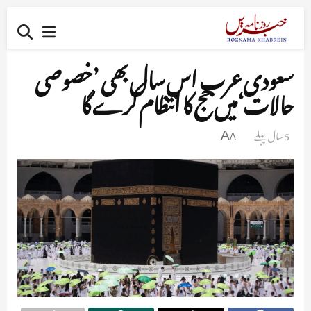
سعودی عرب اس سال بھی ’خصوصی
حالات‘میں حج کا انتظام کرے گا
5 سال پہلے
A
A