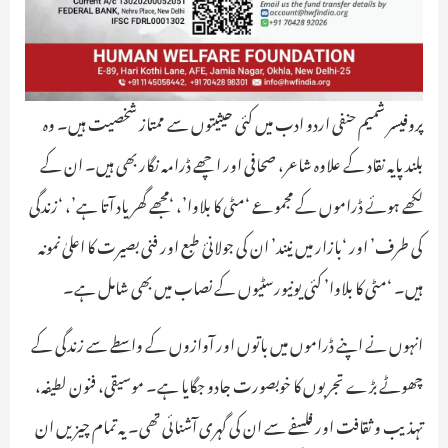
پروفیسر شمیم حنفی اردو ادب میں کئی حیثیتوں سے ممتاز شخصیت ہیں۔ وہ
بلند پایہ نقاد کے علاوہ شاعر، صحافی اور اچھے ڈرامہ نگار بھی ہیں۔ ان کے
لکھے ہوئے ڈراموں کے مجموعے ‘مٹی کا بلاوا’، ‘مجھے گھر یاد آتا ہے’، ‘زندگی
کی طرف’ اور ‘بازار میں نیند’ ان کی جولانیٔ طبع اور فنی بصیرت کا اعلیٰ نمونہ
ہیں۔ ‘مٹی کا بلاوا’ کئی یونیورسٹیوں کے نصاب میں بھی شامل ہے۔
انہوں نے اپنے ڈراموں میں باتوں اور آوازوں کے واسطے سے زندگی کے
چھوٹے بڑے تجربوں کا خوبصورت جادو جگایا ہے۔ موسیقی، فنون لطیفہ،
تہذیب و ثقافت اور فلسفے سے ان کی گہری آشنائی تھی۔ یہ تمام چیزیں ان