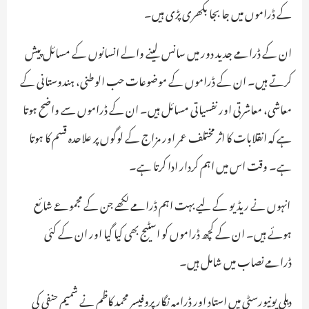
کے ڈراموں میں جا بجا بکھری پڑی ہیں۔
ان کے ڈرامے جدید دور میں سانس لینے والے انسانوں کے مسائل پیش
کرتے ہیں۔ ان کے ڈراموں کے موضوعات حب الوطنی، ہندوستانی کے
معاشی، معاشرتی اور نفسیاتی مسائل ہیں۔ ان کے ڈراموں سے واضح ہوتا
ہے کہ انقلابات کا اثر مختلف عمر اور مزاج کے لوگوں پر علاحدہ قسم کا ہوتا
ہے۔ وقت اس میں اہم کردار ادا کرتا ہے۔
انہوں نے ریڈیو کے لیے بہت اہم ڈرامے لکھے جن کے مجموعے شائع
ہوئے ہیں۔ ان کے کچھ ڈراموں کو اسٹیج بھی کیا گیا اور ان کے کئی
ڈرامے نصاب میں شامل ہیں۔
دہلی یونیورسٹی میں استاد اور ڈرامہ نگار پروفیسر محمد کاظم نے شمیم حنفی کی