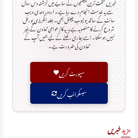
خبریں سخت ترین چیلنجوں کے سایے میں گزشتہ دس سال
سے یہ خدمت انجام دے رہا ہے۔ اردو، ہندی ویب
سائٹ کے ساتھ یو ٹیوب چینل بھی۔ جلد انگریزی پورٹل
شروع کرنے کا منصوبہ ہے۔ یہ کاز عوامی تعاون کے بغیر
نہیں ہوسکتا۔ اسے جاری رکھنے کے لیے ہمیں آپ کے
تعاون کی ضرورت ہے۔
سپورٹ کریں
سبسکرائب کریں
مزید
خبریں