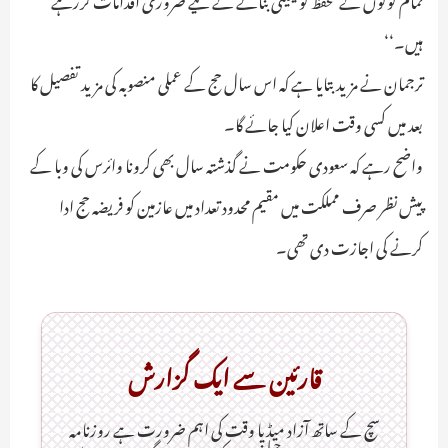
ہیں۔‘‘
ترجمان نے مزید بتایا ہے کہ اس سال حج کے عملی منصوبہ کی مزید تفصیل کا
بعد میں کسی وقت اعلان کیا جائے گا۔
واضح رہے کہ سعودی حکومت نے گذشتہ سال بھی کرونا وائرس کی وبا کے
پیش نظر صرف مملکت میں مقیم محدود تعداد میں عازمین کو فریضہ حج ادا
کرنے کی اجازت دی تھی۔
قارئین سے ایک گزارش
سچ کے ساتھ آزاد میڈیا وقت کی اہم ضرورت ہےـ روزنامہ