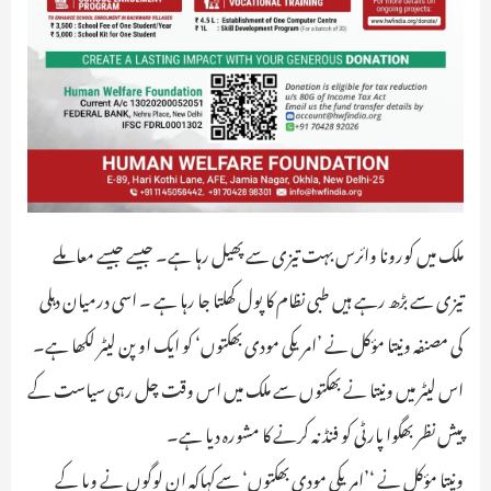
ملک میں کورونا وائرس بہت تیزی سے پھیل رہا ہے۔ جیسے جیسے معاملے
تیزی سے بڑھ رہے ہیں طبی نظام کا پول کھلتا جا رہا ہے ۔ اسی درمیان دہلی
کی مصنفہ ونیتا مؤکل نے ’امریکی مودی بھکتوں‘ کو ایک اوپن لیٹر لکھا ہے۔
اس لیٹر میں ونیتا نے بھکتوں سے ملک میں اس وقت چل رہی سیاست کے
پیش نظر بھگوا پارٹی کو فنڈ نہ کرنے کا مشورہ دیا ہے۔
ونیتا مؤکل نے ‘’امریکی مودی بھکتوں‘ سےکہاکہ ان لوگوں نے وبا کے