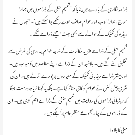
ڈرامہ نگاری کے بارے میں بتایا کہ ’شمیم حنفی کے ڈراموں میں ہمارا
سماج، ہمارا ادب اور عوام صاف طور پر دیکھے جا سکتے ہیں‘۔ انہوں نے
ریڈیو کی تکنیک کے حوالے سے بھی بہت اچھے ڈرامے لکھے۔
شمیم حنفی کے ڈرامے طنزیہ مکالمات کے ذریعہ عوام بیداری کی غرض سے
تخلیق کئے گئے ہیں۔ بلاشبہ ان کے ڈرامے اپنے مقاصد میں کامیاب ہیں۔
اور بیشتر ڈرامے ریڈیائی تکنیک کے معیاروں پر پورے اترتے ہیں۔ ان کی
نشری پیش کش نے عوام کو کافی متاثر کیا ہے۔ بلکہ یہ کہنا زیادہ درست ہوگا
کہ ریڈیائی ڈراموں کی روایت میں شمیم حنفی کے ڈرامے اہم کڑی ہیں۔ ان
کے ڈراموں کے چار مجموعے منظر عام پر آچکے ہیں۔
مٹی کا بلاوا