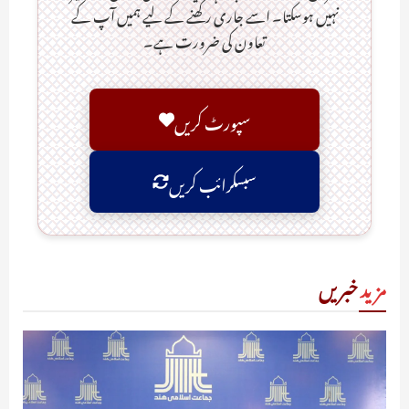
نہیں ہوسکتا۔ اسے جاری رکھنے کے لیے ہمیں آپ کے
تعاون کی ضرورت ہے۔
سپورٹ کریں
سبسکرائب کریں
مزید
خبریں