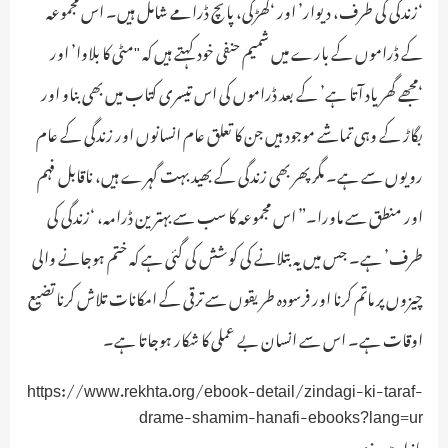
‘زندگی کی طرف، دیوار’ اور ‘کھڑکی، پانچ ڈرامے شامل ہیں۔ اس مجموعہ
کے ڈراموں کے بارے میں شمیم حنفی خود کہتے ہیں کہ "مٹی کا بلاوا’ اور
‘مجھے گھر یاد آتا ہے’ کے بعد ڈراموں کی اس تیسری کتاب میں بھی بناو اور
بگاڑ کے وہی تماشے موجود ہیں جن کا تعلق عام انسانوں اور زندگی کے عام
رویوں سے ہے۔ مگر پھر بھی زندگی کے بھید بہت گہرے ہیں، ناقابل فہم
اور منطق سے ماورا۔” اس مجموعہ کا سب سے بہترین ڈرامہ، ‘زندگی کی
طرف’ ہے۔ جس میں یہ بتلانے کی کوشش کی گئی ہے کہ ختم ہوجانے والی
چیزوں پر ماتم کرنا اور فرسودہ طریقوں سے ترقی کے امکانات تلاش کرنا تضیع
اوقات ہے۔ اس سے انسان بے عملی کا شکار ہوجاتا ہے۔
https://www.rekhta.org/ebook-detail/zindagi-ki-taraf-
drame-shamim-hanafi-ebooks?lang=ur
بازار میں نیند