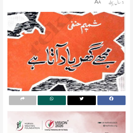
5 سال پہلے
A
A