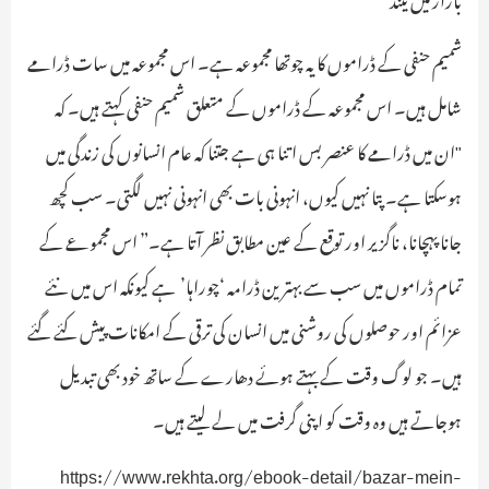
شمیم حنفی کے ڈراموں کا یہ چوتھا مجموعہ ہے۔ اس مجموعہ میں سات ڈرامے
شامل ہیں۔ اس مجموعہ کے ڈراموں کے متعلق شمیم حنفی کہتے ہیں۔ کہ
"ان میں ڈرامے کا عنصر بس اتنا ہی ہے جتنا کہ عام انسانوں کی زندگی میں
ہوسکتا ہے۔ پتا نہیں کیوں، انہونی بات بھی انہونی نہیں لگتی۔ سب کچھ
جانا پہچانا، ناگزیر اور توقع کے عین مطابق نظر آتا ہے۔” اس مجموعے کے
تمام ڈراموں میں سب سے بہترین ڈرامہ ‘چوراہا’ ہے کیونکہ اس میں نئے
عزائم اور حوصلوں کی روشنی میں انسان کی ترقی کے امکانات پیش کئے گئے
ہیں۔ جو لوگ وقت کے بہتے ہوئے دھارے کے ساتھ خود بھی تبدیل
ہوجاتے ہیں وہ وقت کو اپنی گرفت میں لے لیتے ہیں۔
https://www.rekhta.org/ebook-detail/bazar-mein-