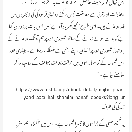
اس خیال کو مرکزیت حاصل ہے کہ جو لوگ بدلتے ہوئے زمانے،
ایجادات اور ترقی سے مطابقت نہیں رکھتے وہ اپنی فرسودگی کی زنجیروں میں
قید ہوجاتے ہیں۔ اسی طرح ‘مجھے گھر یاد آتا ہے’ میں اس بات پر زور دیا گیا
ہے کہ بدلتے ہوئے زمانے کے ساتھ شعوری طور پر ہم آہنگ ہوجانے کے
باوجود لاشعوری طور پر انسان اپنے ماضی سے منسلک رہتا ہے۔ بنیادی طور
اس مجموعہ کے تمام ڈراموں میں "وقت بھانت بھانت کے روپ بنا کر
سامنے آیا ہے۔”
https://www.rekhta.org/ebook-detail/mujhe-ghar-
yaad-aata-hai-shamim-hanafi-ebooks?lang=ur
زندگی کی طرف
یہ شمیم حنفی کے ڈراموں کا تیسرا مجموعہ ہے۔ اس میں ‘اکیلا، ‘ہم سفر،