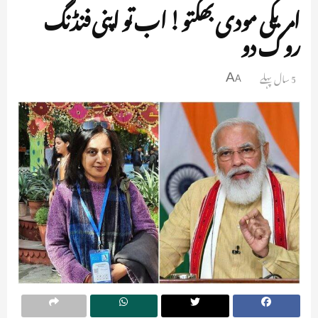
امریکی مودی بھکتو! اب تو اپنی فنڈنگ
روک دو
5 سال پہلے
A
A