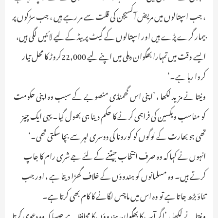
، جب اسپتالوں میں مریض آکسیجن کی قلت سے مر رہے ہیں ، جب سڑکوں پر
بیمار گرے پڑے ہیں اور اسپتالوں کے گیٹ پر بیڈ کے لیے لائنیں لگی ہیں،
ایسے وقت میں تمہارا بھگوان دہلی میں اپنے لیے 22,000کروڑ کا محل تیار
کروا رہا ہے۔‘
ونیتا نے مزید لکھا ، ’اپنی اس گھمنڈی منصوبے کے سبب وہ اپنی حکومت
کو مناسب ویکسین کی فراہمی کرنے کا حکم دینا ہی بھول گیا۔ یہی ایک چیز
تھی جو بھارت کے لوگوں کو کورونا کی دوسری لہر سے بچا سکتی تھی۔‘
انہوں نے کہا کہ وہ صرف انتخاب جیتنے کے لئے جے شری رام کا جاپ
کرتے ہیں۔ وہ مسلمانوں کو ہندوؤں کے خلاف گھڑا دیتا ہے ، اور جب
تناؤ بڑھ جاتا ہے تو وہ اس میں ماچس لگانے کا کام بھی کرتا ہے۔
ونیتا نے لکھا ، ’اگر آپ کا بھگوان ہندوؤں کا محافظ ہے جیسا کہ وہ دعوی ٰکرتا