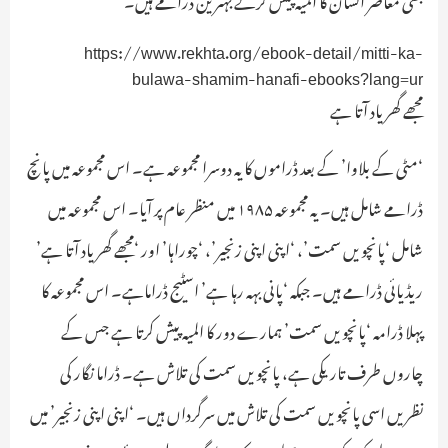
https://www.rekhta.org/ebook-detail/mitti-ka-
bulawa-shamim-hanafi-ebooks?lang=ur
مجھے گھر یاد آتا ہے
‘مٹی کے بلاوا’ کے بعد ڈراموں کا یہ دوسرا مجموعہ ہے۔ اس مجموعہ میں پانچ
ڈرامے شامل ہیں۔ یہ مجموعہ ۱۹۸۵ میں منظر عام پر آیا۔ اس مجموعہ میں
شامل ‘پانچویں سمت’، ‘اپنی اپنی زنجیر’، ‘چوراہا’ اور ‘مجھے گھر یاد آتا ہے’
ریڈیائی ڈرامے ہیں۔ جبکہ ‘پانی بہہ رہا ہے’ اسٹیج ڈراماہے۔ اس مجموعہ کا
پہلا ڈرامہ ‘پانچویں سمت’ ہمارے دور کا المیہ پیش کرتا ہے جس کے
چاروں طرف تاریکی ہے، پانچویں سمت کی تلاش ہے۔ ڈراما نگار کی
نظریں اسی پانچویں سمت کی تلاش میں سرگرداں ہیں۔ ‘اپنی اپنی زنجیر’ میں