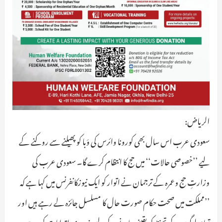
الریاض:
سعودی عرب اس سال بھی کورونا وائرس کی وَبا کو پھیلنے سے روکنے کے
لیے ’’خصوصی حالات‘‘ میں حج کا انتظام کرے گا۔ سعودی عرب کی
وزارتِ حج وعمرہ کے ترجمان نے اتوار کو ایک نیوزکانفرنس میں کہا ہے کہ
’’مملکت میں صحت حکام صورت حال کا مسلسل جائزہ لے رہے ہیں اور
تمام لوگوں کے تحفظ کو یقینی بنانے کے لیے ضروری اقدامات کررہے