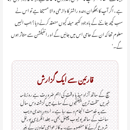
ہے ، اگر آپ کا بھگوان ہندو راشٹر کا داڑھی والا مسیحا ہے تو اس نے
سب کچھ جاننے کے باوجود کنبھ میلہ کیوں منعقد کرنے دیا؟ جب انہیں
معلوم تھا کہ ان کے حامی اس میں جائیں گے اور انفیکشن سے متاثر ہوں
گے۔‘
قارئین سے ایک گزارش
سچ کے ساتھ آزاد میڈیا وقت کی اہم ضرورت ہےـ روزنامہ
خبریں سخت ترین چیلنجوں کے سایے میں گزشتہ دس سال
سے یہ خدمت انجام دے رہا ہے۔ اردو، ہندی ویب
سائٹ کے ساتھ یو ٹیوب چینل بھی۔ جلد انگریزی پورٹل
شروع کرنے کا منصوبہ ہے۔ یہ کاز عوامی تعاون کے بغیر