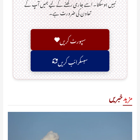
نہیں ہوسکتا۔ اسے جاری رکھنے کے لیے ہمیں آپ کے
تعاون کی ضرورت ہے۔
سپورٹ کریں
سبسکرائب کریں
مزید
خبریں