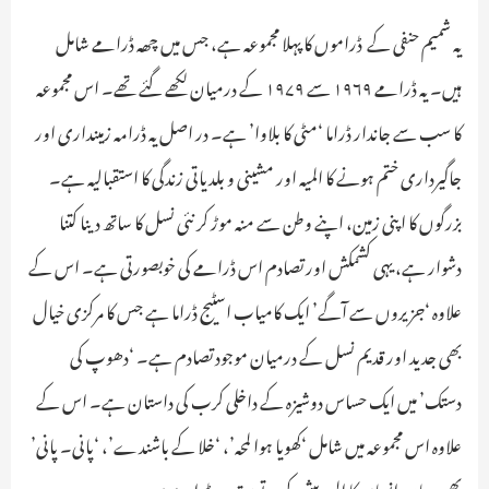
یہ شمیم حنفی کے ڈراموں کا پہلا مجموعہ ہے، جس میں چھہ ڈرامے شامل
ہیں۔ یہ ڈرامے ۱۹۶۹ سے ۱۹۷۹ کے درمیان لکھے گئے تھے۔ اس مجموعہ
کا سب سے جاندار ڈراما ‘مٹی کا بلاوا’ ہے۔ در اصل یہ ڈرامہ زمینداری اور
جاگیرداری ختم ہونے کا المیہ اور مشینی و بلدیاتی زندگی کا استقبالیہ ہے۔
بزرگوں کا اپنی زمین، اپنے وطن سے منہ موڑ کر نئی نسل کا ساتھ دینا کتنا
دشوار ہے، یہی کشمکش اور تصادم اس ڈرامے کی خوبصورتی ہے۔ اس کے
علاوہ ‘جزیروں سے آگے’ ایک کامیاب اسٹیج ڈراما ہے جس کا مرکزی خیال
بھی جدید اور قدیم نسل کے درمیان موجود تصادم ہے۔ ‘دھوپ کی
دستک’ میں ایک حساس دوشیزہ کے داخلی کرب کی داستان ہے۔ اس کے
علاوہ اس مجموعہ میں شامل ‘کھویا ہوا لمحہ’، ‘خلا کے باشندے’، ‘پانی۔ پانی’
بھی معاصر انسان کا المیہ پیش کرتے بہترین ڈرامے ہیں۔