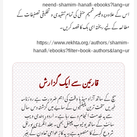
neend-shamim-hanafi-ebooks?lang=ur
اس کے علاوہ پروفیسر شمیم حنفی کی تمام تنقیدی و تخلیقی تصنیفات کے
مطالعہ کے لیے ریختہ ای بک کا قصد کریں۔
https://www.rekhta.org/authors/shamim-
hanafi/ebooks?filter=book-authors&lang=ur
قارئین سے ایک گزارش
سچ کے ساتھ آزاد میڈیا وقت کی اہم ضرورت ہےـ روزنامہ
خبریں سخت ترین چیلنجوں کے سایے میں گزشتہ دس سال
سے یہ خدمت انجام دے رہا ہے۔ اردو، ہندی ویب
سائٹ کے ساتھ یو ٹیوب چینل بھی۔ جلد انگریزی پورٹل
شروع کرنے کا منصوبہ ہے۔ یہ کاز عوامی تعاون کے بغیر