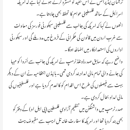
ترجمان نیڈ پرائس نے اس تنقید کو مسترد کرتے ہوئے کہا ہے کہ امریکہ
اسرائیل کے ساتھ فلسطینی عوام کا تحفظ بھی چاہتا ہے۔
انھوں نے کہا کہ امریکہ کی جانب سے فلسطینی سیکورٹی فورسز کی معاونت
سے غربِ اردن میں قانون کی حکمرانی کے فروغ میں مدد ملے گی اور سیکورٹی
اداروں کی استعدادکار میں اضافہ ہوگا۔
واضح رہے کہ سابق صدرڈونلڈ ٹرمپ نے امریکہ کی جانب سے اُنروا کو مہیا
کی جانے والی تمام مالی امداد بند کردی تھی۔بائیڈن انتظامیہ نے ان کے دیگر
بہت سے فیصلوں کی طرح اس اقدام کو کالعدم کردیا ہے اور فلسطینیوں کی
مالی امداد بحال کردی ہے۔
صدر ٹرمپ میں واشنگٹن میں تنظیم آزادیِ فلسطین (پی ایل او) کے دفتر کو
بھی بند کردیا تھا اور امریکہ کا سفارت خانہ تل ابیب سے مقبوضہ بیت