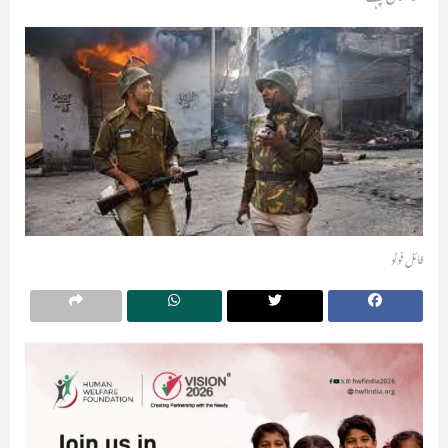
فائل فوٹو