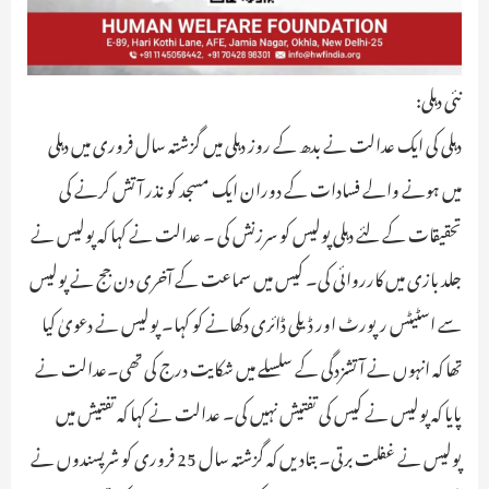
نئی دہلی:
دہلی کی ایک عدالت نے بدھ کے روز دہلی میں گزشتہ سال فروری میں دہلی
میں ہونے والے فسادات کے دوران ایک مسجد کو نذر آتش کرنے کی
تحقیقات کے لئے دہلی پولیس کو سرزنش کی ۔ عدالت نے کہا کہ پولیس نے
جلد بازی میں کارروائی کی۔ کیس میں سماعت کے آخری دن جج نے پولیس
سے اسٹیٹس رپورٹ اور ڈیلی ڈائری دکھانے کو کہا۔ پولیس نے دعویٰ کیا
تھا کہ انہوں نے آتشزدگی کے سلسلے میں شکایت درج کی تھی۔عدالت نے
پایا کہ پولیس نے کیس کی تفتیش نہیں کی۔ عدالت نے کہا کہ تفتیش میں
پولیس نے غفلت برتی۔ بتادیں کہ گزشتہ سال 25 فروری کو شرپسندوں نے