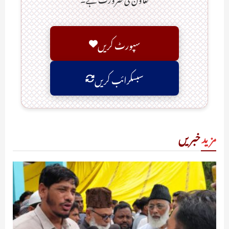
سپورٹ کریں
سبسکرائب کریں
مزید
خبریں