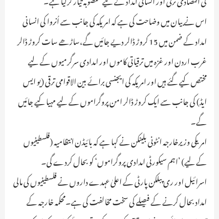
اس نے بیان میں وضاحت کی ہے کہ امریکہ کی جانب سے اُنروا کی انسانی
امداد کے ضمن میں 15 کروڑ ڈالر دیے جائیں گے،ساڑھے سات کروڑ ڈالر
غرب اردن اور غزہ میں ترقیاتی کاموں اور امدادی سرگرمیوں کے لیے
مختص کیے گئے ہیں اور امریکہ کی ایجنسی برائے بین الاقوامی ترقی (یو ایس
ایڈ) کی جانب سے ایک کروڑ ڈالر امن پروگراموں کے لیے مہیا کیے جائیں
گے۔
امریکی وزیرخارجہ انٹونی بلینکن نے کہا ہے کہ بائیڈن انتظامیہ (فلسطینیوں
کے لیے) ’اہم سیکورٹی امدادی پروگراموں‘ کو بحال کردے گی۔
اسرائیل اور ری پبلکن پارٹی کے اعلیٰ عہدے داروں نے فلسطینیوں کی مالی
امداد بحال کرنے کے فیصلے کی سخت مخالفت کی ہے۔محکمہ خارجہ کے