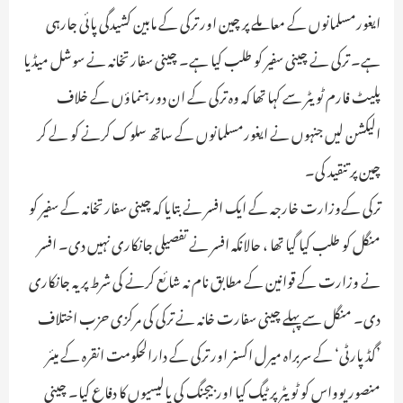
ایغورمسلمانوں کے معاملے پر چین اور ترکی کے مابین کشیدگی پائی جارہی
ہے۔ ترکی نے چینی سفیر کو طلب کیا ہے۔ چینی سفارتخانہ نے سوشل میڈیا
پلیٹ فارم ٹویٹر سے کہا تھا کہ وہ ترکی کے ان دورہنماؤں کے خلاف
الیکشن لیں جنہوں نے ایغورمسلمانوں کے ساتھ سلوک کرنے کو لے کر
چین پر تنقید کی۔
ترکی کےوزارت خارجہ کے ایک افسر نے بتایا کہ چینی سفارتخانہ کے سفیر کو
منگل کو طلب کیا گیا تھا ، حالانکہ افسر نے تفصیلی جانکاری نہیں دی۔ افسر
نے وزارت کے قوانین کے مطابق نام نہ شائع کرنے کی شرط پر یہ جانکاری
دی۔ منگل سے پہلے چینی سفارت خانہ نے ترکی کی مرکزی حزب اختلاف
’گڈ پارٹی‘ کے سربراہ میرل اکسنر اور ترکی کے دارالحکومت انقرہ کے میئر
منصور یوواس کو ٹویٹر پر ٹیگ کیا اور بیجنگ کی پالیسیوں کا دفاع کیا۔ چینی