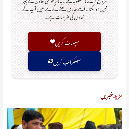
نہیں ہوسکتا۔ اسے جاری رکھنے کے لیے ہمیں آپ کے
تعاون کی ضرورت ہے۔
سپورٹ کریں
سبسکرائب کریں
مزید
خبریں