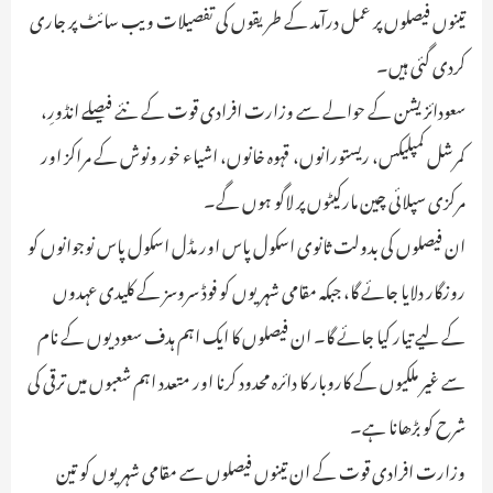
تینوں فیصلوں پر عمل درآمد کے طریقوں کی تفصیلات ویب سائٹ پر جاری
کردی گئی ہیں۔
سعودائزیشن کے حوالے سے وزارت افرادی قوت کے نئے فیصلے انڈورِ،
کمرشل کمپلیکس، ریستورانوں، قہوہ خانوں، اشیاء خور ونوش کے مراکز اور
مرکزی سپلائی چین مارکیٹوں پر لاگو ہوں گے۔
ان فیصلوں کی بدولت ثانوی اسکول پاس اور مڈل اسکول پاس نوجوانوں کو
روزگار دلایا جائے گا، جبکہ مقامی شہریوں کو فوڈ سروسز کے کلیدی عہدوں
کے لیے تیار کیا جائے گا۔ ان فیصلوں کا ایک اہم ہدف سعودیوں کے نام
سے غیر ملکیوں کے کاروبار کا دائرہ محدود کرنا اور متعدد اہم شعبوں میں ترقی کی
شرح کو بڑھانا ہے۔
وزارت افرادی قوت کے ان تینوں فیصلوں سے مقامی شہریوں کو تین