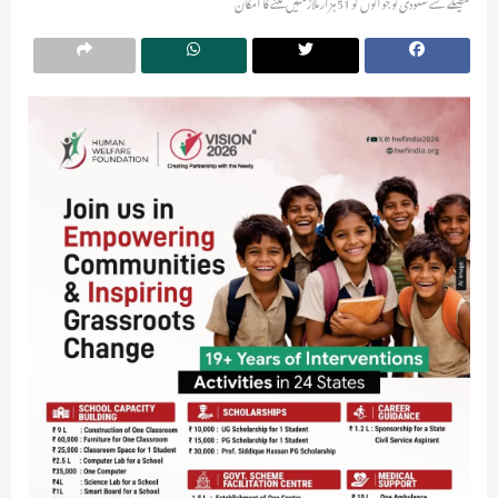
فیصلے سے سعودی نوجوانوں کو 51 ہزار ملازمتیں ملنے کا امکان