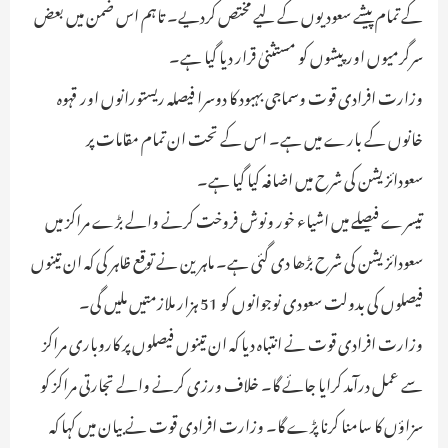
کے تمام پیشے سعودیوں کے لیے مختص کردیے۔ تاہم اس ضمن میں بعض
سرگرمیوں اور پیشوں کو مستثنیٰ قرار دیا گیا ہے۔
وزارت افرادی قوت وسماجی بہبود کا دوسرا فیصلہ ریستورانوں اور قہوہ
خانوں کے بارے میں ہے۔ اس کے تحت ان تمام مقامات پر
سعودائزیشن کی شرح میں اضافہ کیا گیا ہے۔
تیسرے فیصلے میں اشیاء خور ونوش فروخت کرنے والے بڑے مراکز میں
سعودائزیشن کی شرح بڑھا دی گئی ہے۔ ماہرین نے توقع ظاہر کی کہ ان تینوں
فیصلوں کی بدولت سعودی نوجوانوں کو 51 ہزار ملازمتیں ملیں گی۔
وزارت افرادی قوت نے انتباہ دیا کہ ان تینوں فیصلوں پر کاروباری مراکز
سے عمل درآمد کرایا جائے گا۔ خلاف ورزی کرنے والے تجارتی مراکز کو
سزاؤں کا سامنا کرنا پڑے گا۔ وزارت افرادی قوت نے بیان میں کہا کہ