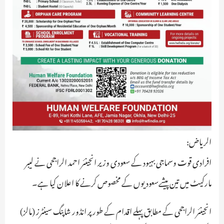
الریاض:
افرادی قوت وسماجی بہبود کے سعودی وزیر انجینئر احمد الراجحی نے لیبر
مارکیٹ میں تین پیشےسعودیوں کے مخصوص کرنے کا اعلان کیا ہے۔
انجینئر الراجحی کے مطابق پہلے اقدام کے طور پر انڈور شاپنگ سینٹرز (مالز)