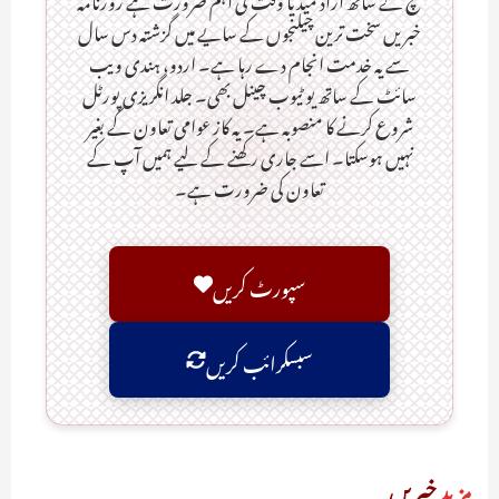
خبریں سخت ترین چیلنجوں کے سایے میں گزشتہ دس سال
سے یہ خدمت انجام دے رہا ہے۔ اردو، ہندی ویب
سائٹ کے ساتھ یو ٹیوب چینل بھی۔ جلد انگریزی پورٹل
شروع کرنے کا منصوبہ ہے۔ یہ کاز عوامی تعاون کے بغیر
نہیں ہوسکتا۔ اسے جاری رکھنے کے لیے ہمیں آپ کے
تعاون کی ضرورت ہے۔
سپورٹ کریں
سبسکرائب کریں
مزید
خبریں