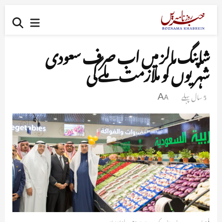
شاپنگ مالز میں اب صرف سعودی
شہریوں کو ملازمت ملے گی
5 سال پہلے
A
A