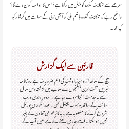
عرصے سے شکایت کنندہ کو جیل میں رکھا ہے؟ اس کا جواب کون دے گا؟
واضح رہے کہ شکایت کنندہ ہاشم علی کو آتش زنی کے معاملے میں گرفتار کیا
گیا تھا۔
قارئین سے ایک گزارش
سچ کے ساتھ آزاد میڈیا وقت کی اہم ضرورت ہےـ روزنامہ
خبریں سخت ترین چیلنجوں کے سایے میں گزشتہ دس سال
سے یہ خدمت انجام دے رہا ہے۔ اردو، ہندی ویب
سائٹ کے ساتھ یو ٹیوب چینل بھی۔ جلد انگریزی پورٹل
شروع کرنے کا منصوبہ ہے۔ یہ کاز عوامی تعاون کے بغیر
نہیں ہوسکتا۔ اسے جاری رکھنے کے لیے ہمیں آپ کے
تعاون کی ضرورت ہے۔