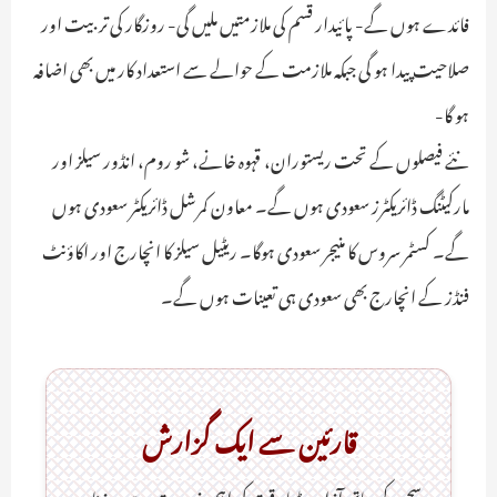
فائدے ہوں گے- پائیدار قسم کی ملازمتیں ملیں گی- روزگار کی تربیت اور
صلاحیت پیدا ہو گی جبکہ ملازمت کے حوالے سے استعداد کار میں بھی اضافہ
ہو گا-
نئے فیصلوں کے تحت ریستوران، قہوہ خانے، شو روم، انڈور سیلز اور
مارکیٹنگ ڈائریکٹرز سعودی ہوں گے۔ معاون کمرشل ڈائریکٹر سعودی ہوں
گے۔ کسٹمر سروس کا منیجر سعودی ہوگا۔ ریٹیل سیلز کا انچارج اور اکاؤنٹ
فنڈز کے انچارج بھی سعودی ہی تعینات ہوں گے۔
قارئین سے ایک گزارش
سچ کے ساتھ آزاد میڈیا وقت کی اہم ضرورت ہےـ روزنامہ