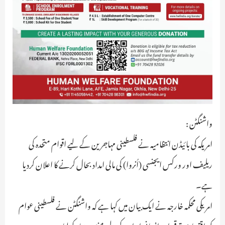
واشنگٹن :
امریکہ کی بائیڈن انتظامیہ نے فلسطینی مہاجرین کے لیے اقوام متحدہ کی
ریلیف اور ورکس ایجنسی (اُنروا) کی مالی امداد بحال کرنے کا اعلان کردیا
ہے۔
امریکی محکمہ خارجہ نے ایک بیان میں کہا ہے کہ واشنگٹن نے فلسطینی عوام
کی اقتصادی ترقی اور انسانی امداد کے لیے منصوبہ تیار کرلیا ہے۔