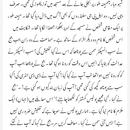
شیو وہار میںمبینہ طور پر بجلی جانے کے بعد مسجد میں توڑ پھوڑ کی تھی۔ صرف
یہی نہیں ، دو ایل پی جی سلنڈروں کو بھی آگ میں ڈال دیا گیا تھا۔ مبینہ طور
پر ایک مقامی شخص نے مسجد کے اوپر بھگوا جھنڈا لگایا تھا۔ شکایت میں
اس شخص کا نام دو دیگر افراد کے ساتھ ہے۔سماعت کے دوران جب جج
نے سب انسپکٹر سمن سے پوچھا کہ اس نے کیا تفتیش کی؟ سب انسپکٹر نے
عدالت کو بتایا کہ انہیں اس وقت کورونا ہوگیا تھا۔ جج نے پوچھا جب آپ
کوکورونا نہیں ہواتھا تب آپ نے کیا کیا؟ کیا آپ نے ڈی ڈی انٹری کی؟کیا
سب سے پوچھ گچھ کی گئی تھی؟ آپ کی زبان بندکیوں ہو گئی ہے؟ ۔‘ جج
نے کہا ،’کیا مجھے پولیس کمشنر کو لکھناچاہئے؟‘ اس معاملے میں (جہاں) ایک
ملزم کا نام لیا گیا ہے ، ہماری پولیس نے سوچا ہے کہ تفتیش ضروری نہیں
ہے؟ ایس آئی سمن نے کہا ، معاف کریں سر۔جج نے کہا کہ آپ نے کتنے