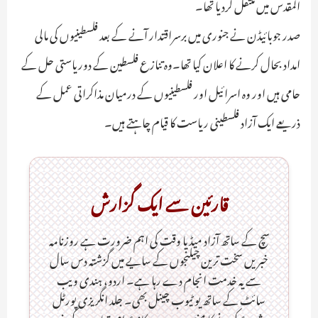
المقدس میں منتقل کردیا تھا۔
صدر جوبائیڈن نے جنوری میں برسراقتدار آنے کے بعد فلسطینیوں کی مالی
امداد بحال کرنے کا اعلان کیا تھا۔وہ تنازع فلسطین کے دوریاستی حل کے
حامی ہیں اور وہ اسرائیل اور فلسطینیوں کے درمیان مذاکراتی عمل کے
ذریعے ایک آزاد فلسطینی ریاست کا قیام چاہتے ہیں۔
قارئین سے ایک گزارش
سچ کے ساتھ آزاد میڈیا وقت کی اہم ضرورت ہےـ روزنامہ
خبریں سخت ترین چیلنجوں کے سایے میں گزشتہ دس سال
سے یہ خدمت انجام دے رہا ہے۔ اردو، ہندی ویب
سائٹ کے ساتھ یو ٹیوب چینل بھی۔ جلد انگریزی پورٹل
شروع کرنے کا منصوبہ ہے۔ یہ کاز عوامی تعاون کے بغیر