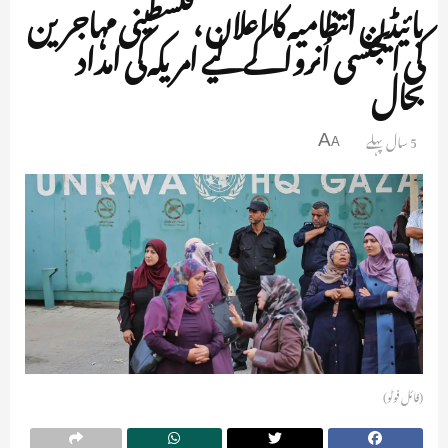
بائیڈن انتظامیہ کا اعلان ،فلسطینی مہاجرین
کی ایجنسی اُنرواکے لیے امریکہ کی امداد
بحال
5 سال پہلے
A
A
(فائل فوٹو)