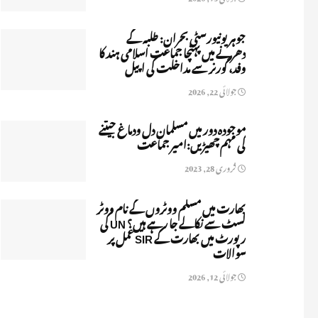
جوہر یونیورسٹی بحران: طلبہ کے
دھرنے میں پہنچا جماعت اسلامی ہند کا
وفد، گورنر سے مداخلت کی اپیل
جولائی 22, 2026
موجودہ دور میں مسلمان دل ودماغ جیتنے
کی مہم چھیڑیں:امیر جماعت
فروری 28, 2023
بھارت میں مسلم ووٹروں کے نام ووٹر
لسٹ سے نکالے جا رہے ہیں؟ UN کی
رپورٹ میں بھارت کے SIR عمل پر
سوالات
جولائی 12, 2026