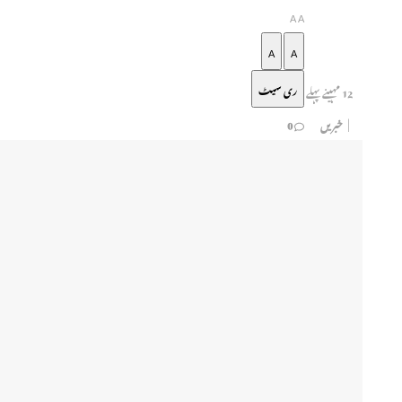
A
A
A
A
ری سیٹ
12 مہینے پہلے
خبریں
0