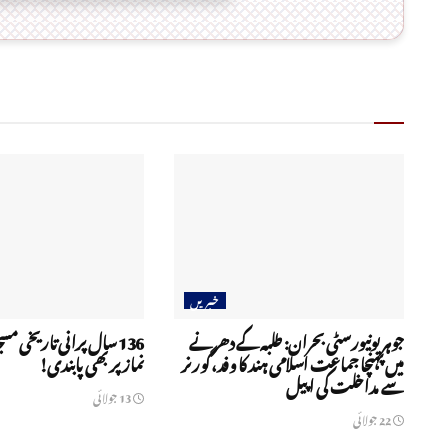
خبریں
جوہر یونیورسٹی بحران: طلبہ کے دھرنے
136 سال پرانی تاریخی مسج
میں پہنچا جماعت اسلامی ہند کا وفد، گورنر
نماز پر بھی پابندی!
سے مداخلت کی اپیل
13 جولائی
22 جولائی