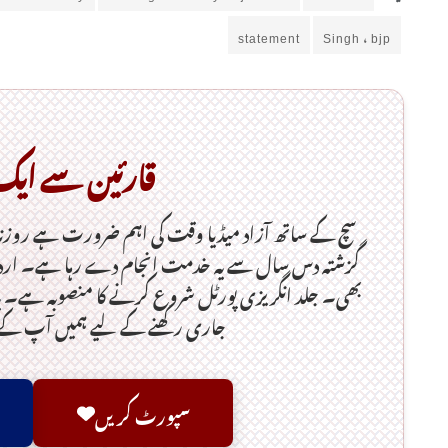
statement
Singh ، bjp
قارئین سے ای
سچ کے ساتھ آزاد میڈیا وقت کی اہم ضرورت ہےـ روزن
گزشتہ دس سال سے یہ خدمت انجام دے رہا ہے۔ اردو
بھی۔ جلد انگریزی پورٹل شروع کرنے کا منصوبہ ہے۔ یہ
جاری رکھنے کے لیے ہمیں آپ ک
سپورٹ کریں