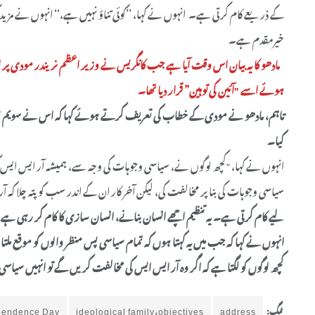
کے ذریعے کام کرتی ہے۔ انہوں نے کہا، ’’کوئی تناؤ نہیں ہے،‘‘ انہوں نے مزید
خیرمقدم ہے۔
ہوئے اسے "آئین کی توہین” قرار دیا تھا۔
کیا۔
انہوں نے کہا، "کچھ لوگوں نے، سیاسی وجوہات کی وجہ سے، ہمیشہ آر ایس ایس 
سیاسی وجوہات کی بنا پر مخالفت کی، لیکن آخر کار ان کے اندر سب کو پتہ چلا کہ آر
لیے کام کرتی ہے۔ یہ تنظیم اچھے انسان بنانے، انسان سازی کا کام کر رہی ہ
انہوں نے کہا کہ جب میں یہ کہتا ہوں کہ تمام سیاسی پس منظر والوں کو موقع م
کچھ لوگوں کو لگتا ہے کہ اگر وہ آر ایس ایس کی مخالفت کریں گے تو انہیں سیاسی ف
ٹیگ:
address
ideological family،objectives
pendence Day