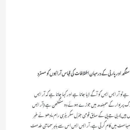
 سنگھ اور پارٹی کے درمیان اختلافات کی قیاس آرائیوں کو مسترد
ا ہے تو آر ایس ایس کو آگے لایا جاتا ہے اور کہا جاتا ہے کہ آر ایس
ارک پریوار کے سمبندھ میں جوڑے ہوئے دو سنگٹھن ہے (آر ایس
ں ہیں)، بی جے پی کے سابق قومی جنرل سکریٹری رام مادھو نے خبر
پی سیاست میں کام کرتی ہے، آر ایس ایس اس سے باہر سماجی خدمت