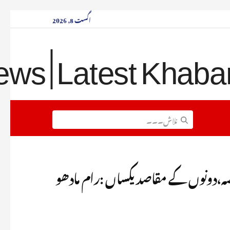
اگست 8, 2026
 حصہ،دونوں کے مقاصد یکساں :رام مادھو