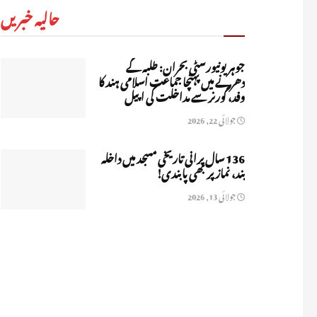
حالیہ خبریں
جوہر یونیورسٹی بحران: طلبہ کے
دھرنے میں پہنچا جماعت اسلامی ہند کا
وفد، گورنر سے مداخلت کی اپیل
جولائی 22, 2026
136 سال پرانی تاریخی مسجد میں داخلہ
بند، نماز پر بھی پابندی!
جولائی 13, 2026