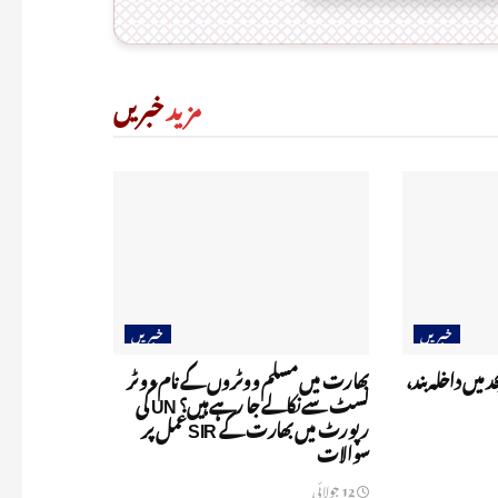
مزید
خبریں
خبریں
خبریں
د میں داخلہ بند،
بھارت میں مسلم ووٹروں کے نام ووٹر
لسٹ سے نکالے جا رہے ہیں؟ UN کی
رپورٹ میں بھارت کے SIR عمل پر
سوالات
12 جولائی