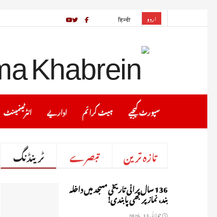
اردو
हिन्दी
سپورٹ کیجیے
ہیٹ کرا ئم
اداریے
انٹرٹینمینٹ
تازہ ترین
تبصرے
ٹرینڈنگ
136 سال پرانی تاریخی مسجد میں داخلہ
بند، نماز پر بھی پابندی!
جولائی 13, 2026