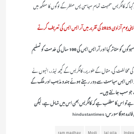
 کہا کہ کانگریس سمیت تمام سیاسی پس منظر کے لوگوں کا سنگھ میں
مادھو کا یہ بیان اس وقت آیا ہے جب کانگریس نے وزیر اعظم نریندر مودی پر اپنی یوم آزادی 2025 کی تقریر میں آر ایس ایس کی تعریف کرتے
تاہم، مادھو نے مودی کے خطاب کی تعریف کرتے ہوئے کہا کہ اس نے سویم سیوکوں کو متاثر کیا اور آر ایس ایس کی 100 سال کی خدمت کو تسلیم
کی مخالفت کی، مثال کے طور پر، کانگریس کے کچھ لیڈر، انہوں نے
ایس ایس سیاست سے دور رہتے ہوئے ہندو مذہب اور ملک کے
ے، جو سب جانتے ہیں۔
لتا ہے تو اس کا مطلب ہے کہ کانگریس بھی اس میں شامل ہے، لیکن
ائدہ ہوگا
سورس: hindustantimes
ram madhav
Modi
lal qila
Inde