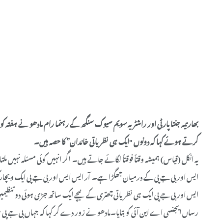
بھارتیہ جنتا پارٹی اور راشٹریہ سویم سیوک سنگھ کے رہنما رام مادھو نے ہفتہ کو
کرتے ہوئے کہا کہ دونوں "ایک ہی نظریاتی خاندان” کا حصہ ہیں۔
یہ اٹکل (قیاس) ہمیشہ وقتاً فوقتاً لگائے جاتے ہیں۔ اگر انہیں کوئی مسئلہ نہیں ملت
ایس اور بی جے پی کے درمیان جھگڑا ہے۔ آر ایس ایس اور بی جے پی ایک ویچ
ایس اور بی جے پی ایک ہی نظریاتی چھتری کے نیچے ایک ساتھ جڑی ہوئی دو تنظیمی
رساں ایجنسی اے این آئی کو بتایا۔مادھو نے زور دے کر کہا کہ جہاں بی جے 