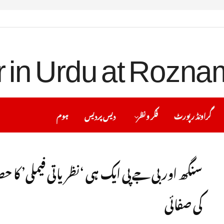
گراونڈ رپورٹ
فکر ونظر
دیس پردیس
ہوم
سنگھ اور بی جے پی ایک ہی ‘نظریاتی فیملی’ کا
کی صفائی