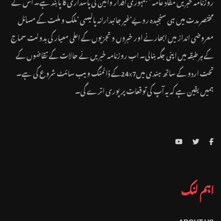
روزنامہ خبریں مفاد عامہ ‘ جمہوری اقدار وآئین کی پاسداری کا پابند ہے۔ اس نے
مختصر مدت میں ہی سنجیدہ رویے‘غیر جانبدارانہ پالیسی ‘ملک و ملت کے مسائل
معروضی انداز میں ابھارنے اور خبروں و تجزیوں کے اعلی معیار کی بدولت سماج
کے ہر طبقہ میں اپنی جگہ بنالی۔ اب روزنامہ خبریں نے حالات کے تقاضوں کے
تحت اردو کے ساتھ ہندی میں24x7کے ڈائمنگ ویب سائٹ شروع کی ہے۔
ہمیں یقین ہے کہ یہ آپ کی توقعات پر پوری اترے گی۔
اہم لنک
ABOUT US