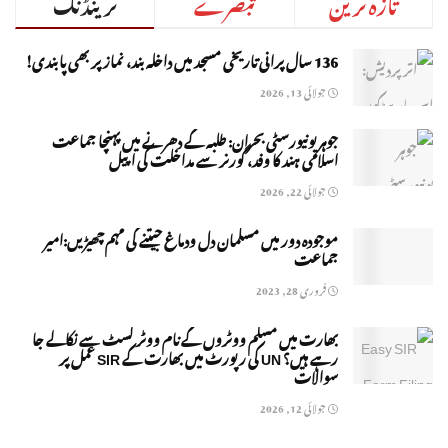
تازہ ترین
تبصرے
ٹرینڈنگ
136 سال پرانی تاریخی مسجد میں داخلہ بند، نماز پر بھی پابندی!
جولائی 13, 2026
جوہر یونیورسٹی بحران: طلبہ کے دھرنے میں پہنچا جماعت
اسلامی ہند کا وفد، گورنر سے مداخلت کی اپیل
جولائی 22, 2026
موجودہ دور میں مسلمان دل ودماغ جیتنے کی مہم چھیڑیں:امیر
جماعت
فروری 28, 2023
بھارت میں مسلم ووٹروں کے نام ووٹر لسٹ سے نکالے جا
رہے ہیں؟ UN کی رپورٹ میں بھارت کے SIR عمل پر
سوالات
جولائی 12, 2026