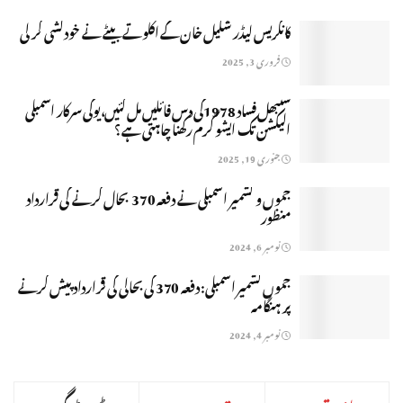
کانگریس لیڈر شکیل خان کے اکلوتے بیٹے نے خودکشی کر لی
فروری 3, 2025
سنبھل فساد 1978کی دس فائلیں مل گئیں،یوگی سرکار اسمبلی
الیکشن تک ایشو گرم رکھنا چاہتی ہے؟
جنوری 19, 2025
جموں و کشمیر اسمبلی نے دفعہ 370 بحال کرنے کی قرارداد
منظور
نومبر 6, 2024
جموں کشمیر اسمبلی: دفعہ 370 کی بحالی کی قرارداد پیش کرنے
پر ہنگامہ
نومبر 4, 2024