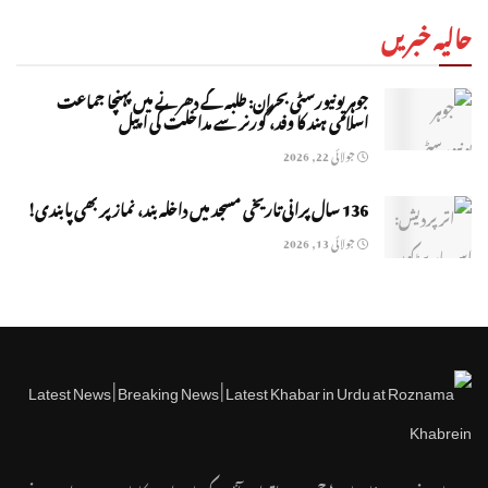
حالیہ خبریں
جوہر یونیورسٹی بحران: طلبہ کے دھرنے میں پہنچا جماعت
اسلامی ہند کا وفد، گورنر سے مداخلت کی اپیل
جولائی 22, 2026
136 سال پرانی تاریخی مسجد میں داخلہ بند، نماز پر بھی پابندی!
جولائی 13, 2026