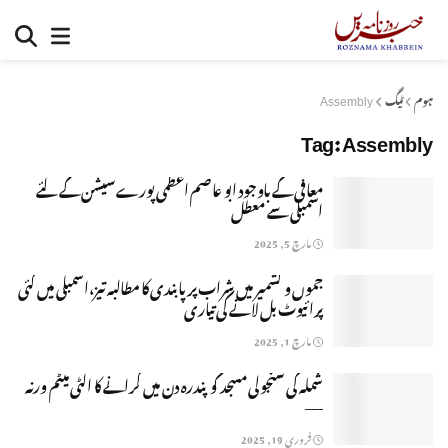
ہوم
ٹیگ
Assembly
Tag:
Assembly
معافی کے باوجود ابو عاصم اعظمی پورے سیشن کے لئے
اسمبلی سے معطل
مارچ 5, 2025
جموں و کشمیر میں شراب پر پابندی کا مطالبہ تیز،اسمبلی میں کئی
پرائیوٹ بل لانے کی تیاری
مارچ 1, 2025
شملہ کی سنجولی مسجد کو پندرہ دن میں گرانے کا الٹی میٹم ورنہ
—–
فروری 19, 2025