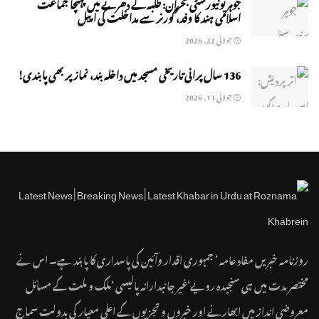
جوہر یونیورسٹی بحران: طلبہ کے دھرنے میں پہنچا جماعت
اسلامی ہند کا وفد، گورنر سے مداخلت کی اپیل
جولائی 22, 2026
136 سال پرانی تاریخی مسجد میں داخلہ بند، نماز پر بھی پابندی!
جولائی 13, 2026
روزنامہ خبریں مفاد عامہ ‘ جمہوری اقدار وآئین کی پاسداری کا پابند ہے۔ اس نے
مختصر مدت میں ہی سنجیدہ رویے‘غیر جانبدارانہ پالیسی ‘ملک و ملت کے مسائل
معروضی انداز میں ابھارنے اور خبروں و تجزیوں کے اعلی معیار کی بدولت سماج