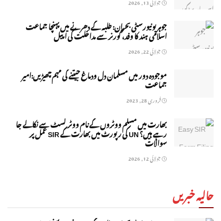
جولائی 13, 2026
جوہر یونیورسٹی بحران: طلبہ کے دھرنے میں پہنچا جماعت
اسلامی ہند کا وفد، گورنر سے مداخلت کی اپیل
جولائی 22, 2026
موجودہ دور میں مسلمان دل ودماغ جیتنے کی مہم چھیڑیں:امیر
جماعت
فروری 28, 2023
بھارت میں مسلم ووٹروں کے نام ووٹر لسٹ سے نکالے جا
رہے ہیں؟ UN کی رپورٹ میں بھارت کے SIR عمل پر
سوالات
جولائی 12, 2026
حالیہ خبریں