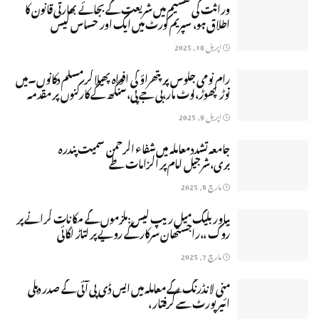
وراثت کی تقسیم میں شریعت کے بجائے بھارتی قانون کا
اطلاق ہو، سپریم کورٹ میں ایک اور حساس کیس
اپریل 18, 2025
رام نومی جلوس پر پتھراؤ کی افواہ پھیلا کر مسلم دکانوں۔میں
توڑ پھوڑ،لوٹ مار،بی جے پی،سنگھ کے کارکنوں پر مقدمہ
اپریل 9, 2025
جامعہ تشددمعاملہ میں شفاء الرحمن سمیت پندرہ
بری،شرجیل امام پر الزامات طے
مارچ 9, 2025
بیاور بلیک میل ریپ کیس:ملزموں کے مکانات گرانے پر
روک ،،راجستھان سرکار کے رویے پر لتاڑ لگائی
مارچ 7, 2025
منی لانڈرنگ کے معاملہ میں ایس ڈی پی آئی کے صدر دہلی
ائیرپورٹ سے گرفتار ،