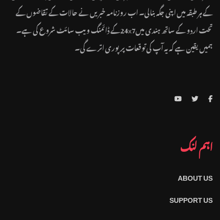
کے ہر طبقہ میں اپنی جگہ بنالی۔ اب روزنامہ خبریں نے حالات کے تقاضوں کے
تحت اردو کے ساتھ ہندی میں24x7کے ڈائمنگ ویب سائٹ شروع کی ہے۔
ہمیں یقین ہے کہ یہ آپ کی توقعات پر پوری اترے گی۔
اہم لنک
ABOUT US
SUPPORT US