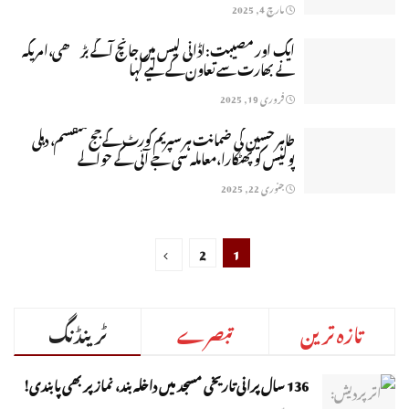
مارچ 4, 2025
ایک اور مصیبت:اڈانی کیس میں جانچ آگے بڑھی،امریکہ
نے بھارت سے تعاون کے لیے کہا
فروری 19, 2025
طاہر حسین کی ضمانت ہر سپریم کورٹ کے جج منقسم، دہلی
پولیس کو پھٹکارا،معاملہ سی جے آئی کے حوالے
جنوری 22, 2025
2
1
تازہ ترین
تبصرے
ٹرینڈنگ
136 سال پرانی تاریخی مسجد میں داخلہ بند، نماز پر بھی پابندی!