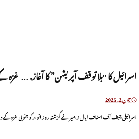
اسرائیل کا "بلا توقف آپریشن” کا آغاز. … غزہ 
جون 2, 2025
اسرائیلی چیف آف اسٹاف ایال زامیر نے گزشتہ روز اتوار کو جنوبی غزہ کے دو