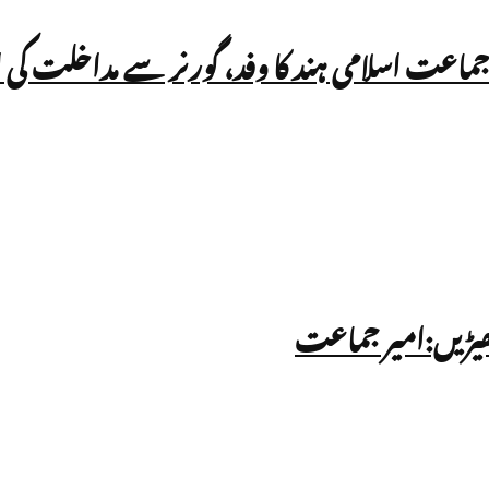
 جماعت اسلامی ہند کا وفد، گورنر سے مداخلت کی 
چھیڑیں:امیر جماعت