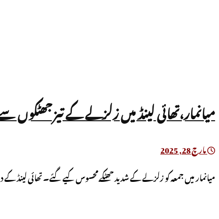
میانمار،تھائی لینڈ میں زلزلے کے تیز جھٹکوں س
مارچ 28, 2025
میانمار میں جمعہ کو زلزلے کے شدید جھٹکے محسوس کیے گئے۔ تھائی لینڈ کے 