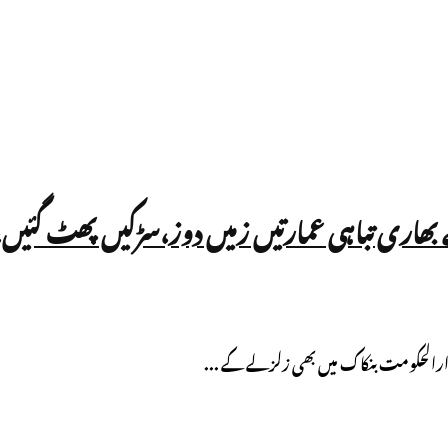
ے بھاری تباہی عمارتیں زمیں دوز،سڑکیں پھٹ گئیں
دارالحکومت بنکاک میں بھی زلزلے کے ...