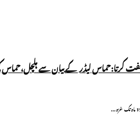
ی مخالفت کرتا:حماس لیڈر کے بیان سے ہلچل،حماس