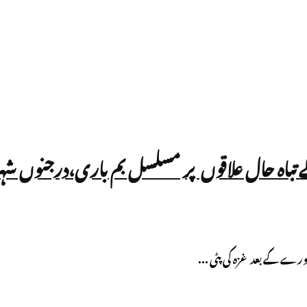
کے تباہ حال علاقوں پر مسلسل بم باری،درجنوں ش
رے کے بعد غزہ کی پٹی ...