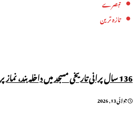
تبصرے
تازہ ترین
136 سال پرانی تاریخی مسجد میں داخلہ بند، نماز پر بھی پابندی!
جولائی 13, 2026