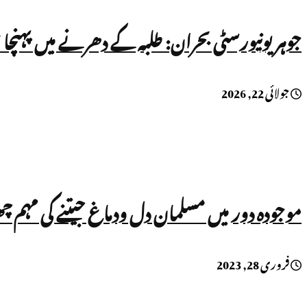
جوہر یونیورسٹی بحران: طلبہ کے دھرنے میں پہنچا
جولائی 22, 2026
موجودہ دور میں مسلمان دل ودماغ جیتنے کی مہم 
فروری 28, 2023