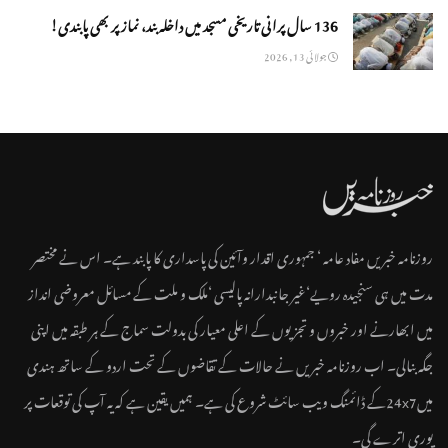
136 سال پرانی تاریخی مسجد میں داخلہ بند، نماز پر بھی پابندی!
جولائی 13, 2026
روزنامہ خبریں مفاد عامہ ‘ جمہوری اقدار وآئین کی پاسداری کا پابند ہے۔ اس نے مختصر
مدت میں ہی سنجیدہ رویے‘غیر جانبدارانہ پالیسی ‘ملک و ملت کے مسائل معروضی انداز
میں ابھارنے اور خبروں و تجزیوں کے اعلی معیار کی بدولت سماج کے ہر طبقہ میں اپنی
جگہ بنالی۔ اب روزنامہ خبریں نے حالات کے تقاضوں کے تحت اردو کے ساتھ ہندی
میں24x7کے ڈائمنگ ویب سائٹ شروع کی ہے۔ ہمیں یقین ہے کہ یہ آپ کی توقعات پر
پوری اترے گی۔