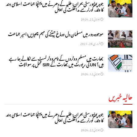
جوہر یونیورسٹی بحران: طلبہ کے دھرنے میں پہنچا جماعت اسلامی ہند
کا وفد، گورنر سے مداخلت کی اپیل
جولائی 22, 2026
موجودہ دور میں مسلمان دل ودماغ جیتنے کی مہم چھیڑیں:امیر جماعت
فروری 28, 2023
بھارت میں مسلم ووٹروں کے نام ووٹر لسٹ سے نکالے جا رہے
ہیں؟ UN کی رپورٹ میں بھارت کے SIR عمل پر سوالات
جولائی 12, 2026
حالیہ خبریں
جوہر یونیورسٹی بحران: طلبہ کے دھرنے میں پہنچا جماعت اسلامی ہند
کا وفد، گورنر سے مداخلت کی اپیل
جولائی 22, 2026