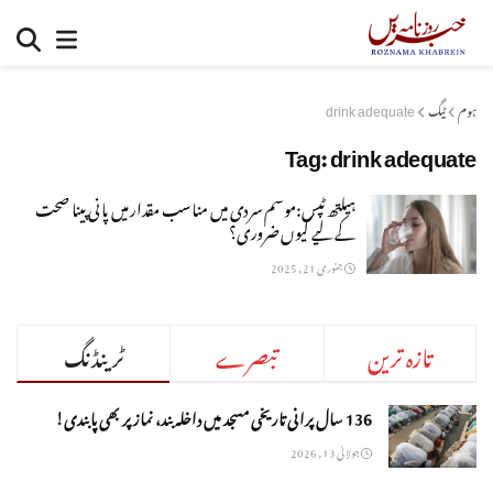
ہوم
ٹیگ
drink adequate
Tag:
drink adequate
ہیلتھ ٹپس:موسم سردی میں مناسب مقدار میں پانی پینا صحت
کے لیے کیوں ضروری؟
جنوری 21, 2025
تازہ ترین
تبصرے
ٹرینڈنگ
136 سال پرانی تاریخی مسجد میں داخلہ بند، نماز پر بھی پابندی!
جولائی 13, 2026