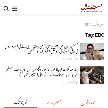
ہوم
ٹیگ
EBC
Tag:
EBC
مسلم، او بی سی، ای بی سی، اعلیٰ ذات… پی کے کی امیدواروں
کی پہلی لسٹ کی سوشل انجینئرنگ کو سمجھیں۔
اکتوبر 9, 2025
بہار مہاگٹھ بندھن کا مجوزہ فارمولہ: تیجسوی سی ایم، دلت-مسلم-
ای بی سی سے نائب وزرائے اعلیٰ! سیٹیں بھی ظے
اکتوبر 9, 2025
تازہ ترین
تبصرے
ٹرینڈنگ