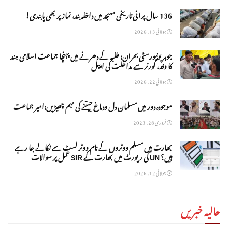
136 سال پرانی تاریخی مسجد میں داخلہ بند، نماز پر بھی پابندی!
جولائی 13, 2026
جوہر یونیورسٹی بحران: طلبہ کے دھرنے میں پہنچا جماعت اسلامی ہند
کا وفد، گورنر سے مداخلت کی اپیل
جولائی 22, 2026
موجودہ دور میں مسلمان دل ودماغ جیتنے کی مہم چھیڑیں:امیر جماعت
فروری 28, 2023
بھارت میں مسلم ووٹروں کے نام ووٹر لسٹ سے نکالے جا رہے
ہیں؟ UN کی رپورٹ میں بھارت کے SIR عمل پر سوالات
جولائی 12, 2026
حالیہ خبریں