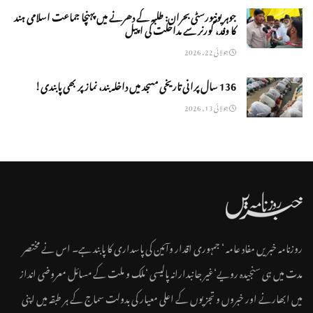
جوہر یونیورسٹی بحران: طلبہ کے دھرنے میں پہنچا جماعت اسلامی ہند
کا وفد، گورنر سے مداخلت کی اپیل
جولائی 22, 2026
136 سال پرانی تاریخی مسجد میں داخلہ بند، نماز پر بھی پابندی!
جولائی 13, 2026
روزنامہ خبریں مفاد عامہ ‘ جمہوری اقدار وآئین کی پاسداری کا پابند ہے۔ اس نے مختصر
مدت میں ہی سنجیدہ رویے‘غیر جانبدارانہ پالیسی ‘ملک و ملت کے مسائل معروضی انداز
میں ابھارنے اور خبروں و تجزیوں کے اعلی معیار کی بدولت سماج کے ہر طبقہ میں اپنی