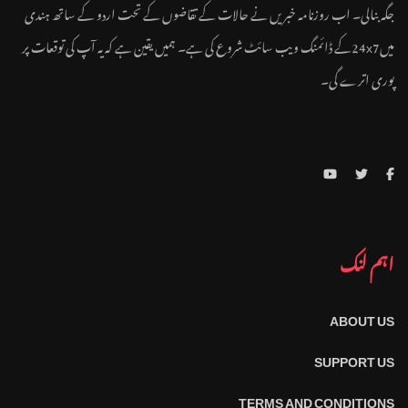
جگہ بنالی۔ اب روزنامہ خبریں نے حالات کے تقاضوں کے تحت اردو کے ساتھ ہندی
میں24x7کے ڈائمنگ ویب سائٹ شروع کی ہے۔ ہمیں یقین ہے کہ یہ آپ کی توقعات پر
پوری اترے گی۔
اہم لنک
ABOUT US
SUPPORT US
TERMS AND CONDITIONS