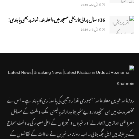
جولائی 22, 2026
136 سال پرانی تاریخی مسجد میں داخلہ بند، نماز پر بھی پابندی!
جولائی 13, 2026
روزنامہ خبریں مفاد عامہ ‘ جمہوری اقدار وآئین کی پاسداری کا پابند ہے۔ اس نے
مختصر مدت میں ہی سنجیدہ رویے‘غیر جانبدارانہ پالیسی ‘ملک و ملت کے مسائل
معروضی انداز میں ابھارنے اور خبروں و تجزیوں کے اعلی معیار کی بدولت سماج
کے ہر طبقہ میں اپنی جگہ بنالی۔ اب روزنامہ خبریں نے حالات کے تقاضوں کے