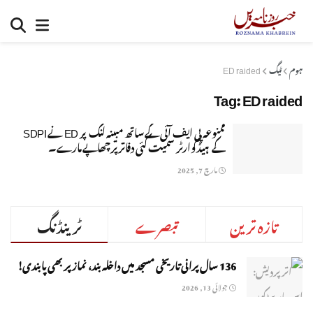
ہوم
ٹیگ
ED raided
Tag:
ED raided
ممنوعہ پی ایف آئی کے ساتھ مبینہ لنک پر ED نے SDPI
کے ہیڈکوارٹر سمیت کئی دفاتر پر چھاپے مارے۔
مارچ 7, 2025
تازہ ترین
تبصرے
ٹرینڈنگ
136 سال پرانی تاریخی مسجد میں داخلہ بند، نماز پر بھی پابندی!
جولائی 13, 2026