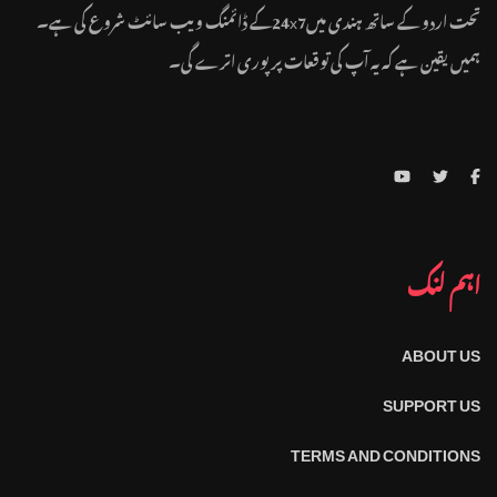
تحت اردو کے ساتھ ہندی میں24x7کے ڈائمنگ ویب سائٹ شروع کی ہے۔
ہمیں یقین ہے کہ یہ آپ کی توقعات پر پوری اترے گی۔
اہم لنک
ABOUT US
SUPPORT US
TERMS AND CONDITIONS