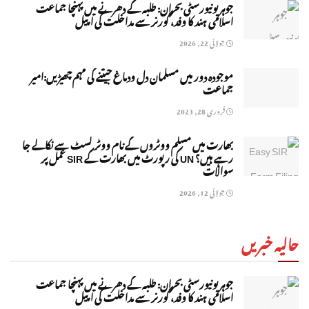
جوہر یونیورسٹی بحران: طلبہ کے دھرنے میں پہنچا جماعت
اسلامی ہند کا وفد، گورنر سے مداخلت کی اپیل
جولائی 22, 2026
موجودہ دور میں مسلمان دل ودماغ جیتنے کی مہم چھیڑیں:امیر
جماعت
فروری 28, 2023
بھارت میں مسلم ووٹروں کے نام ووٹر لسٹ سے نکالے جا
رہے ہیں؟ UN کی رپورٹ میں بھارت کے SIR عمل پر
سوالات
جولائی 12, 2026
حالیہ خبریں
جوہر یونیورسٹی بحران: طلبہ کے دھرنے میں پہنچا جماعت
اسلامی ہند کا وفد، گورنر سے مداخلت کی اپیل