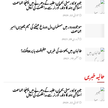
جوہر یونیورسٹی بحران: طلبہ کے دھرنے میں پہنچا جماعت
اسلامی ہند کا وفد، گورنر سے مداخلت کی اپیل
جولائی 22, 2026
موجودہ دور میں مسلمان دل ودماغ جیتنے کی مہم چھیڑیں:امیر
جماعت
فروری 28, 2023
طالبان ميں پھوٹ کی خبريں، حقيقت يا پروپيگنڈہ؟
ستمبر 19, 2021
حالیہ خبریں
جوہر یونیورسٹی بحران: طلبہ کے دھرنے میں پہنچا جماعت
اسلامی ہند کا وفد، گورنر سے مداخلت کی اپیل
جولائی 22, 2026