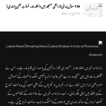
136 سال پرانی تاریخی مسجد میں داخلہ بند، نماز پر بھی پابندی!
جولائی 13, 2026
روزنامہ خبریں مفاد عامہ ‘ جمہوری اقدار وآئین کی پاسداری کا پابند ہے۔ اس نے
مختصر مدت میں ہی سنجیدہ رویے‘غیر جانبدارانہ پالیسی ‘ملک و ملت کے مسائل
معروضی انداز میں ابھارنے اور خبروں و تجزیوں کے اعلی معیار کی بدولت سماج
کے ہر طبقہ میں اپنی جگہ بنالی۔ اب روزنامہ خبریں نے حالات کے تقاضوں کے
تحت اردو کے ساتھ ہندی میں24x7کے ڈائمنگ ویب سائٹ شروع کی ہے۔