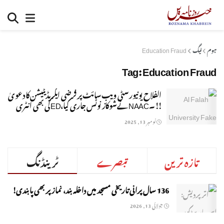
ہوم
ٹیگ
Education Fraud
Tag:
Education Fraud
الفلاح یونیورسٹی ویب سائٹ پر فرضی ایکریڈیٹیشن کا دعویٰ
!!۔NAAC نے شوکاز نوٹس جاری کیا،EDکی بھی انٹری
نومبر 13, 2025
تازہ ترین
تبصرے
ٹرینڈنگ
136 سال پرانی تاریخی مسجد میں داخلہ بند، نماز پر بھی پابندی!
جولائی 13, 2026