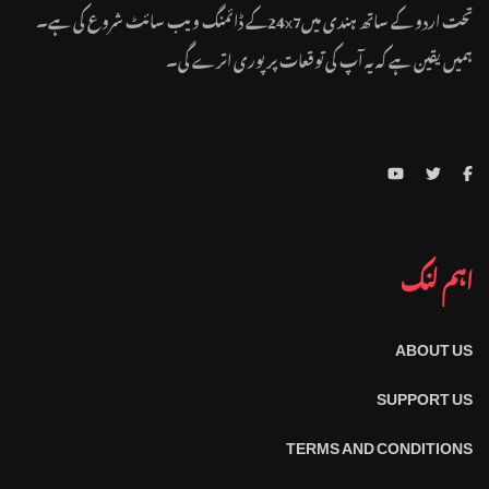
تحت اردو کے ساتھ ہندی میں24x7کے ڈائمنگ ویب سائٹ شروع کی ہے۔
ہمیں یقین ہے کہ یہ آپ کی توقعات پر پوری اترے گی۔
اہم لنک
ABOUT US
SUPPORT US
TERMS AND CONDITIONS