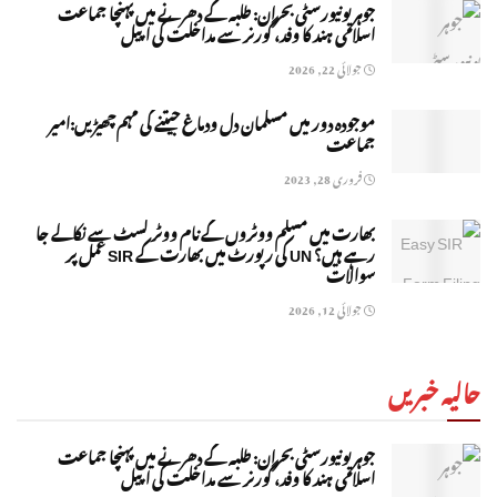
جوہر یونیورسٹی بحران: طلبہ کے دھرنے میں پہنچا جماعت
اسلامی ہند کا وفد، گورنر سے مداخلت کی اپیل
جولائی 22, 2026
موجودہ دور میں مسلمان دل ودماغ جیتنے کی مہم چھیڑیں:امیر
جماعت
فروری 28, 2023
بھارت میں مسلم ووٹروں کے نام ووٹر لسٹ سے نکالے جا
رہے ہیں؟ UN کی رپورٹ میں بھارت کے SIR عمل پر
سوالات
جولائی 12, 2026
حالیہ خبریں
جوہر یونیورسٹی بحران: طلبہ کے دھرنے میں پہنچا جماعت
اسلامی ہند کا وفد، گورنر سے مداخلت کی اپیل