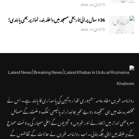
جولائی 22, 2026
136 سال پرانی تاریخی مسجد میں داخلہ بند، نماز پر بھی پابندی!
جولائی 13, 2026
روزنامہ خبریں مفاد عامہ ‘ جمہوری اقدار وآئین کی پاسداری کا پابند ہے۔ اس نے
مختصر مدت میں ہی سنجیدہ رویے‘غیر جانبدارانہ پالیسی ‘ملک و ملت کے مسائل
معروضی انداز میں ابھارنے اور خبروں و تجزیوں کے اعلی معیار کی بدولت سماج
کے ہر طبقہ میں اپنی جگہ بنالی۔ اب روزنامہ خبریں نے حالات کے تقاضوں کے