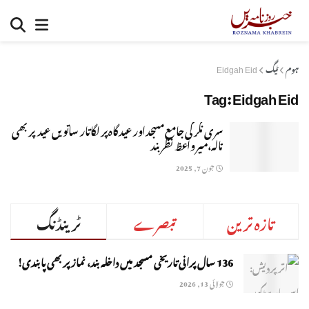
ہوم
ٹیگ
Eidgah Eid
Tag:
Eidgah Eid
سری نگر کی جامع مسجداور عید گاہ پر لگاتار ساتویں عید پر بھی
تالہ،میر واعظ نظربند
جون 7, 2025
تازہ ترین
تبصرے
ٹرینڈنگ
136 سال پرانی تاریخی مسجد میں داخلہ بند، نماز پر بھی پابندی!
جولائی 13, 2026