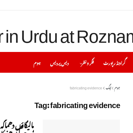
گراونڈ رپورٹ
فکر ونظر
دیس پردیس
ہوم
ہوم
ٹیگ
fabricating evidence
Tag:
fabricating evidence
مالیگاؤں دھماکہ
ثبوت گڑھنے کا 