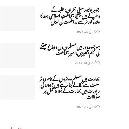
جوہر یونیورسٹی بحران: طلبہ کے
دھرنے میں پہنچا جماعت اسلامی ہند کا
وفد، گورنر سے مداخلت کی اپیل
جولائی 22, 2026
موجودہ دور میں مسلمان دل ودماغ جیتنے
کی مہم چھیڑیں:امیر جماعت
فروری 28, 2023
بھارت میں مسلم ووٹروں کے نام ووٹر
لسٹ سے نکالے جا رہے ہیں؟ UN کی
رپورٹ میں بھارت کے SIR عمل پر
سوالات
جولائی 12, 2026