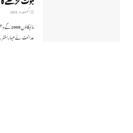
اگست 1, 2025
مالیگاؤں
عدالت نے مہاراشٹر ..