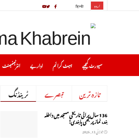
اردو
हिन्दी
سپورٹ کیجیے
ہیٹ کرا ئم
اداریے
انٹرٹینمینٹ
تازہ ترین
تبصرے
ٹرینڈنگ
136 سال پرانی تاریخی مسجد میں داخلہ
بند، نماز پر بھی پابندی!
جولائی 13, 2026