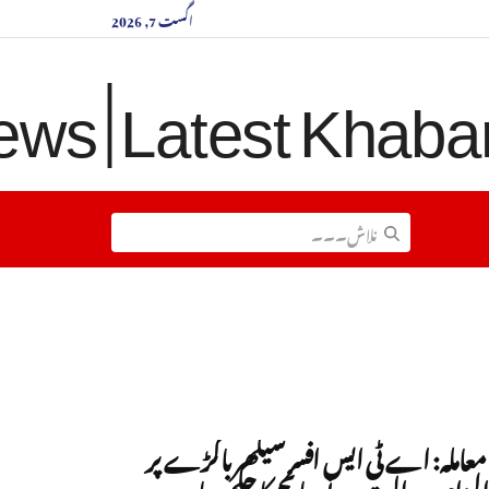
اگست 7, 2026
 معاملہ: اے ٹی ایس افسر شیکھر باگڑے پر
الزام، عدالت نے جانچ کا حکم دیا