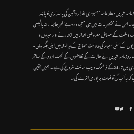
نامہ خبریں مفاد عامہ ‘ جمہوری اقدار وآئین کی پاسداری کا پابند
 اس نے مختصر مدت میں ہی سنجیدہ رویے‘غیر جانبدارانہ پالیسی
ک و ملت کے مسائل معروضی انداز میں ابھارنے اور خبروں و
یوں کے اعلی معیار کی بدولت سماج کے ہر طبقہ میں اپنی جگہ بنالی۔
روزنامہ خبریں نے حالات کے تقاضوں کے تحت اردو کے ساتھ
ہندی میں24x7کے ڈائمنگ ویب سائٹ شروع کی ہے۔ ہمیں یقین
کہ یہ آپ کی توقعات پر پوری اترے گی۔