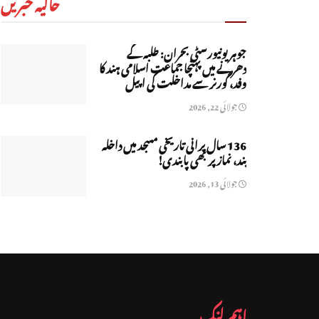
حالیہ خبریں
جوہر یونیورسٹی بحران: طلبہ کے
دھرنے میں پہنچا جماعت اسلامی ہند کا
وفد، گورنر سے مداخلت کی اپیل
جولائی 22, 2026
136 سال پرانی تاریخی مسجد میں داخلہ
بند، نماز پر بھی پابندی!
جولائی 13, 2026
اہم لنک