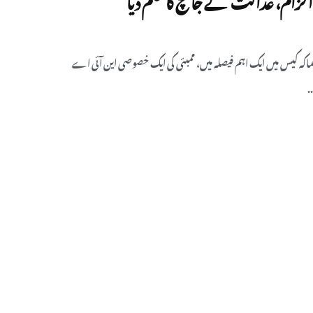
 2008 کے دھماکہ کیس میں ایک اہم فیصلہ میں، ممبئی کی ایک خصوصی این آئی اے
.