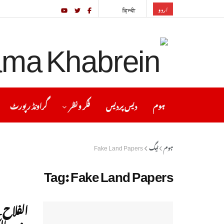
اردو
हिन्दी
ہوم
دیس پردیس
فکر ونظر
گراونڈ رپورٹ
ہوم
ٹیگ
Fake Land Papers
Tag:
Fake Land Papers
الفلاح 
ہندو ما