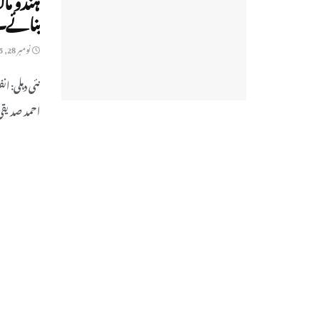
بنائے۔
نومبر 28, 2025
نئی دہلی: ا
احمد صدیقی 