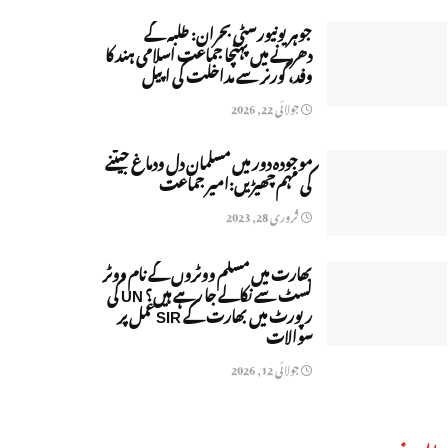
جوہر یونیورسٹی بحران: طلبہ کے
دھرنے میں پہنچا جماعت اسلامی ہند کا
وفد، گورنر سے مداخلت کی اپیل
جولائی 22, 2026
موجودہ دور میں مسلمان دل ودماغ جیتنے
کی مہم چھیڑیں:امیر جماعت
فروری 28, 2023
بھارت میں مسلم ووٹروں کے نام ووٹر
لسٹ سے نکالے جا رہے ہیں؟ UN کی
رپورٹ میں بھارت کے SIR عمل پر
سوالات
جولائی 12, 2026