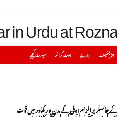
انٹرٹینمینٹ
اداریے
ہیٹ کرا ئم
سپورٹ کیجیے
کے چانسلر پرالزام: دہلی کے مدن پور کھادر میں فوت
لکان کی زمین ہتھیانے کے لیے جعلی کاغذات