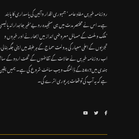
روزنامہ خبریں مفاد عامہ ‘ جمہوری اقدار وآئین کی پاسداری کا پابند
ہے۔ اس نے مختصر مدت میں ہی سنجیدہ رویے‘غیر جانبدارانہ پالیسی
‘ملک و ملت کے مسائل معروضی انداز میں ابھارنے اور خبروں و
تجزیوں کے اعلی معیار کی بدولت سماج کے ہر طبقہ میں اپنی جگہ بنالی
اب روزنامہ خبریں نے حالات کے تقاضوں کے تحت اردو کے سات
ہندی میں24x7کے ڈائمنگ ویب سائٹ شروع کی ہے۔ ہمیں یقین
ہے کہ یہ آپ کی توقعات پر پوری اترے گی۔