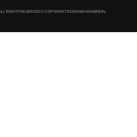
.ALL RIGHTS RESERVED © COPYRIGHT ROZNAMA KHABREIN