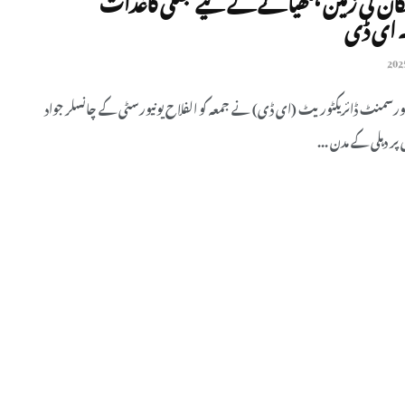
 ای ڈی
نفورسمنٹ ڈائریکٹوریٹ (ای ڈی) نے جمعہ کو الفلاح یونیورسٹی کے چانسلر جواد
پر دہلی کے مدن ...