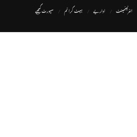
انٹرٹینمینٹ
اداریے
ہیٹ کرا ئم
سپورٹ کیجیے