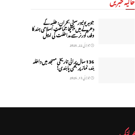
حالیہ خبریں
جوہر یونیورسٹی بحران: طلبہ کے
دھرنے میں پہنچا جماعت اسلامی ہند کا
وفد، گورنر سے مداخلت کی اپیل
جولائی 22, 2026
136 سال پرانی تاریخی مسجد میں داخلہ
بند، نماز پر بھی پابندی!
جولائی 13, 2026
م لنک