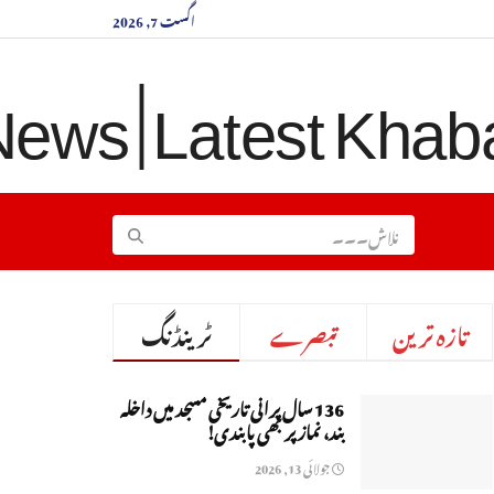
اگست 7, 2026
تازہ ترین
تبصرے
ٹرینڈنگ
136 سال پرانی تاریخی مسجد میں داخلہ
بند، نماز پر بھی پابندی!
جولائی 13, 2026