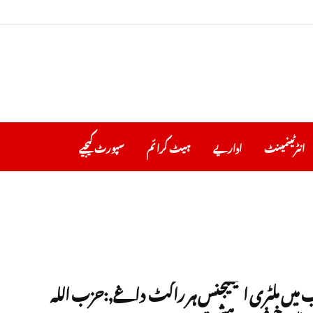
انٹرٹینمینٹ
اداریے
ہیٹ کرا ئم
سپورٹ کیجیے
 میں ملٹری انٹیلیجنس ہر راکٹ داغے,:حزب اللہ
ں میں خوف و دہشت