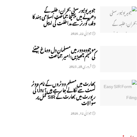
جوہر یونیورسٹی بحران: طلبہ کے
دھرنے میں پہنچا جماعت اسلامی ہند کا
وفد، گورنر سے مداخلت کی اپیل
جولائی 22, 2026
موجودہ دور میں مسلمان دل ودماغ جیتنے
کی مہم چھیڑیں:امیر جماعت
فروری 28, 2023
بھارت میں مسلم ووٹروں کے نام ووٹر
لسٹ سے نکالے جا رہے ہیں؟ UN کی
رپورٹ میں بھارت کے SIR عمل پر
سوالات
جولائی 12, 2026