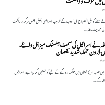
ے ہفتے کو علی الصباح تل ابیب کے قریب اسرائیلی انٹیلی جنس مرکز پر راکٹ
 حمایت یافتہ ...
ہ نے اسرائیل کی سمت بیلسٹک میزائل داغے ،
میں ڈرون حملہ،شدید نقصان
یں جب امریکا لبنان میں جنگ روکنے کے لیے کوششیں کر رہا ہے، اسرائیل
ہ کے ...