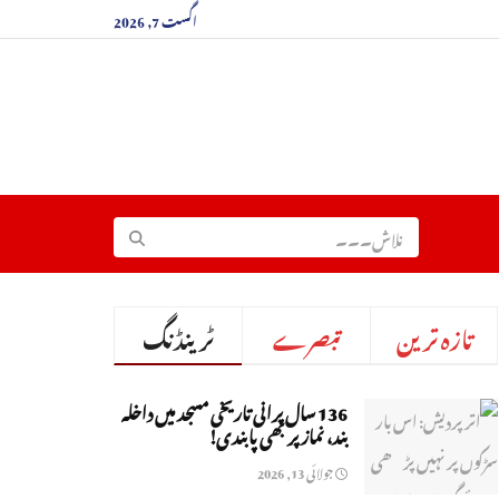
اگست 7, 2026
تازہ ترین
تبصرے
ٹرینڈنگ
136 سال پرانی تاریخی مسجد میں داخلہ
بند، نماز پر بھی پابندی!
جولائی 13, 2026