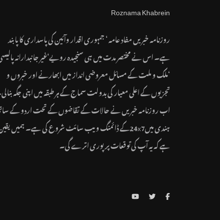
روزنامہ خبریں مفاد عامہ ‘ جمہوری اقدار وآئین کی پاسداری کا پابند
ہے۔ اس نے مختصر مدت میں ہی سنجیدہ رویے‘غیر جانبدارانہ پالیسی
‘ملک و ملت کے مسائل معروضی انداز میں ابھارنے اور خبروں و
تجزیوں کے اعلی معیار کی بدولت سماج کے ہر طبقہ میں اپنی جگہ بنالی
اب روزنامہ خبریں نے حالات کے تقاضوں کے تحت اردو کے سات
ہندی میں24x7کے ڈائمنگ ویب سائٹ شروع کی ہے۔ ہمیں یقین
ہے کہ یہ آپ کی توقعات پر پوری اترے گی۔