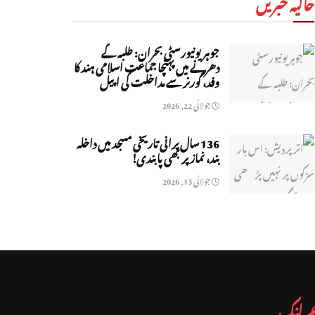
حالیہ خبریں
جوہر یونیورسٹی بحران: طلبہ کے
دھرنے میں پہنچا جماعت اسلامی ہند کا
وفد، گورنر سے مداخلت کی اپیل
جولائی 22, 2026
136 سال پرانی تاریخی مسجد میں داخلہ
بند، نماز پر بھی پابندی!
جولائی 13, 2026
م لنک