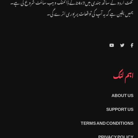
تحت اردو کے ساتھ ہندی میں24x7کے ڈائمنگ ویب سائٹ شروع کی ہے۔
ہمیں یقین ہے کہ یہ آپ کی توقعات پر پوری اترے گی۔
اہم لنک
ABOUT US
SUPPORT US
TERMS AND CONDITIONS
PRIVACY POLICY