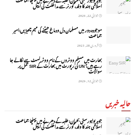
اسلامی ہند کا وفد، گورنر سے مداخلت کی اپیل
جولائی 22, 2026
موجودہ دور میں مسلمان دل ودماغ جیتنے کی مہم چھیڑیں:امیر
جماعت
فروری 28, 2023
بھارت میں مسلم ووٹروں کے نام ووٹر لسٹ سے نکالے جا
رہے ہیں؟ UN کی رپورٹ میں بھارت کے SIR عمل پر
سوالات
جولائی 12, 2026
حالیہ خبریں
جوہر یونیورسٹی بحران: طلبہ کے دھرنے میں پہنچا جماعت
اسلامی ہند کا وفد، گورنر سے مداخلت کی اپیل