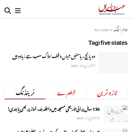
ہوم
ٹیگ
five states
Tag:
five states
وہ پانچ ریاستیں جہاں وقف املاک سب سے زیادہ ہیں
فروری 15, 2025
تازہ ترین
تبصرے
ٹرینڈنگ
136 سال پرانی تاریخی مسجد میں داخلہ بند، نماز پر بھی پابندی!
جولائی 13, 2026
جوہر یونیورسٹی بحران: طلبہ کے دھرنے میں پہنچا جماعت