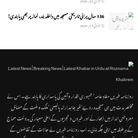
جولائی 22, 2026
136 سال پرانی تاریخی مسجد میں داخلہ بند، نماز پر بھی پابندی!
جولائی 13, 2026
روزنامہ خبریں مفاد عامہ ‘ جمہوری اقدار وآئین کی پاسداری کا پابند ہے۔ اس نے
مختصر مدت میں ہی سنجیدہ رویے‘غیر جانبدارانہ پالیسی ‘ملک و ملت کے مسائل
معروضی انداز میں ابھارنے اور خبروں و تجزیوں کے اعلی معیار کی بدولت سماج
کے ہر طبقہ میں اپنی جگہ بنالی۔ اب روزنامہ خبریں نے حالات کے تقاضوں کے