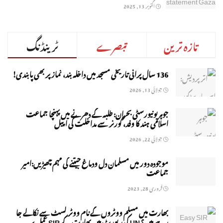
اکتوبر 13, 2025
تازہ ترین
تبصرے
ٹرینڈنگ
136 سال پرانی تاریخی مسجد میں داخلہ بند، نماز پر بھی پابندی!
جولائی 13, 2026
جوہر یونیورسٹی بحران: طلبہ کے دھرنے میں پہنچا جماعت
اسلامی ہند کا وفد، گورنر سے مداخلت کی اپیل
جولائی 22, 2026
موجودہ دور میں مسلمان دل ودماغ جیتنے کی مہم چھیڑیں:امیر
جماعت
فروری 28, 2023
بھارت میں مسلم ووٹروں کے نام ووٹر لسٹ سے نکالے جا
رہے ہیں؟ UN کی رپورٹ میں بھارت کے SIR عمل پر