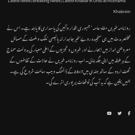
روزنامہ خبریں مفاد عامہ ‘ جمہوری اقدار وآئین کی پاسداری کا پابند ہے۔ اس نے
مختصر مدت میں ہی سنجیدہ رویے‘غیر جانبدارانہ پالیسی ‘ملک و ملت کے مسائل
معروضی انداز میں ابھارنے اور خبروں و تجزیوں کے اعلی معیار کی بدولت سماج
کے ہر طبقہ میں اپنی جگہ بنالی۔ اب روزنامہ خبریں نے حالات کے تقاضوں کے
تحت اردو کے ساتھ ہندی میں24x7کے ڈائمنگ ویب سائٹ شروع کی ہے۔
ہمیں یقین ہے کہ یہ آپ کی توقعات پر پوری اترے گی۔