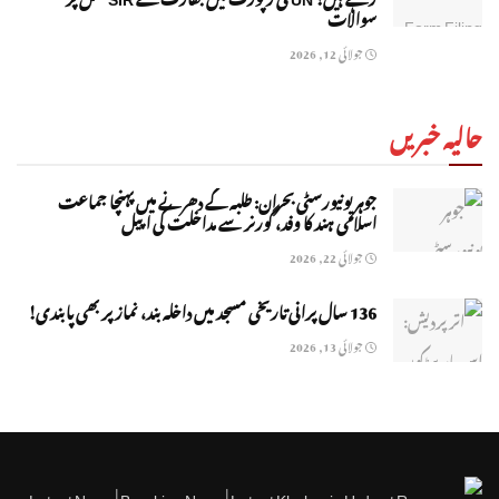
سوالات
جولائی 12, 2026
حالیہ خبریں
جوہر یونیورسٹی بحران: طلبہ کے دھرنے میں پہنچا جماعت
اسلامی ہند کا وفد، گورنر سے مداخلت کی اپیل
جولائی 22, 2026
136 سال پرانی تاریخی مسجد میں داخلہ بند، نماز پر بھی پابندی!
جولائی 13, 2026