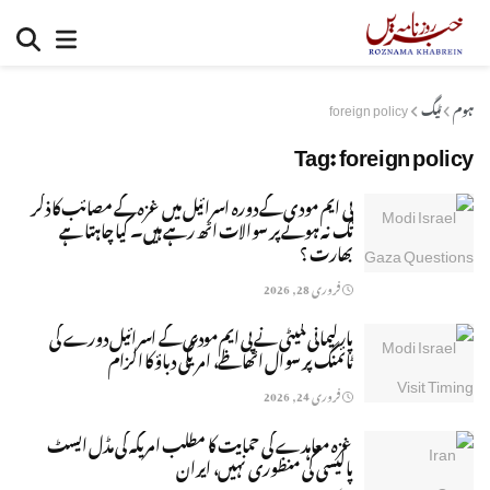
ہوم
ٹیگ
foreign policy
Tag:
foreign policy
پی ایم مودی کے دورہ اسرائیل میں غزہ کے مصائب کا ذکر
تک نہ ہونے پر سوالات اٹھ رہے ہیں۔ کیا چاہتا ہے
بھارت ؟
فروری 28, 2026
پارلیمانی کمیٹی نے پی ایم مودی کے اسرائیل دورے کی
ٹائمنگ پر سوال اٹھاظے، امریکی دباؤ کا الزام
فروری 24, 2026
غزہ معاہدے کی حمایت کا مطلب امریکہ کی مڈل ایسٹ
پالیسی کی منظوری نہیں، ایران