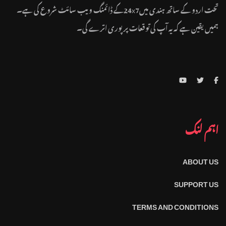
تحت اردو کے ساتھ ہندی میں24x7کے ڈائمنگ ویب سائٹ شروع کی ہے۔
ہمیں یقین ہے کہ یہ آپ کی توقعات پر پوری اترے گی۔
اہم لنک
ABOUT US
SUPPORT US
TERMS AND CONDITIONS