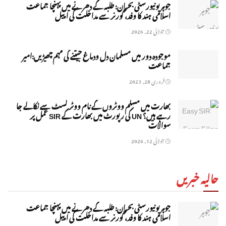
جوہر یونیورسٹی بحران: طلبہ کے دھرنے میں پہنچا جماعت
اسلامی ہند کا وفد، گورنر سے مداخلت کی اپیل
جولائی 22, 2026
موجودہ دور میں مسلمان دل ودماغ جیتنے کی مہم چھیڑیں:امیر
جماعت
فروری 28, 2023
بھارت میں مسلم ووٹروں کے نام ووٹر لسٹ سے نکالے جا
رہے ہیں؟ UN کی رپورٹ میں بھارت کے SIR عمل پر
سوالات
جولائی 12, 2026
حالیہ خبریں
جوہر یونیورسٹی بحران: طلبہ کے دھرنے میں پہنچا جماعت
اسلامی ہند کا وفد، گورنر سے مداخلت کی اپیل