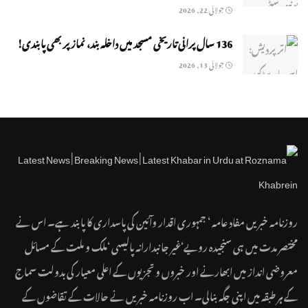
جولائی 22, 2026
136 سال پرانی تاریخی مسجد میں داخلہ بند، نماز پر بھی پابندی!
جولائی 13, 2026
روزنامہ خبریں مفاد عامہ ‘ جمہوری اقدار وآئین کی پاسداری کا پابند ہے۔ اس نے
مختصر مدت میں ہی سنجیدہ رویے‘غیر جانبدارانہ پالیسی ‘ملک و ملت کے مسائل
معروضی انداز میں ابھارنے اور خبروں و تجزیوں کے اعلی معیار کی بدولت سماج
کے ہر طبقہ میں اپنی جگہ بنالی۔ اب روزنامہ خبریں نے حالات کے تقاضوں کے