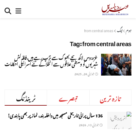
ہوم
ٹیگ
from central areas
Tag:
from central areas
غزہ:دس لاکھ بچے بھوک سے تڑپ رہے ہیں،فاقہ کش
شہریوں کو وسطی علاقوں سے انخلا کے نئے اسرائیلی احکامات
جولائی 20, 2025
تازہ ترین
تبصرے
ٹرینڈنگ
136 سال پرانی تاریخی مسجد میں داخلہ بند، نماز پر بھی پابندی!
جولائی 13, 2026