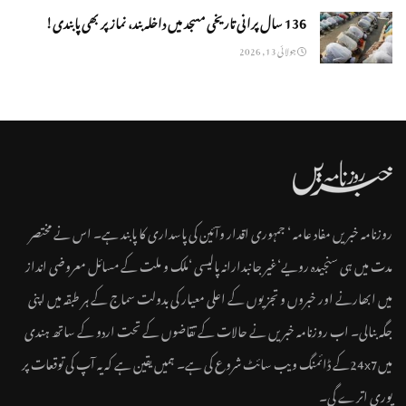
136 سال پرانی تاریخی مسجد میں داخلہ بند، نماز پر بھی پابندی!
جولائی 13, 2026
روزنامہ خبریں مفاد عامہ ‘ جمہوری اقدار وآئین کی پاسداری کا پابند ہے۔ اس نے مختصر
مدت میں ہی سنجیدہ رویے‘غیر جانبدارانہ پالیسی ‘ملک و ملت کے مسائل معروضی انداز
میں ابھارنے اور خبروں و تجزیوں کے اعلی معیار کی بدولت سماج کے ہر طبقہ میں اپنی
جگہ بنالی۔ اب روزنامہ خبریں نے حالات کے تقاضوں کے تحت اردو کے ساتھ ہندی
میں24x7کے ڈائمنگ ویب سائٹ شروع کی ہے۔ ہمیں یقین ہے کہ یہ آپ کی توقعات پر
پوری اترے گی۔