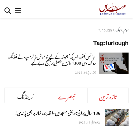
ہوم
ٹیگ
furlough
Tag:
furlough
‘وائس آف امریکہ’ ہمیشہ کے لیے خاموش! ٹرمپ نے فنڈنگ
روک دی 1300 ملازمین چھٹی پر بھیج دیے گیے
مارچ 16, 2025
تازہ ترین
تبصرے
ٹرینڈنگ
136 سال پرانی تاریخی مسجد میں داخلہ بند، نماز پر بھی پابندی!
جولائی 13, 2026