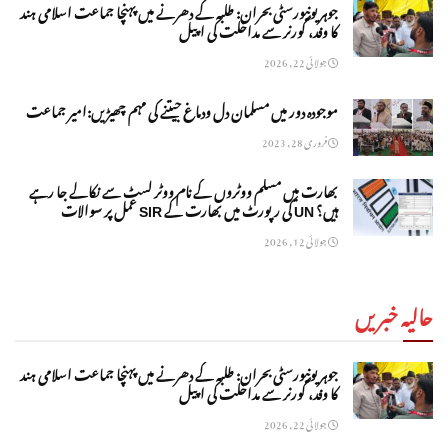
جوہر یونیورسٹی بحران: طلبہ کے دھرنے میں پہنچا جماعت اسلامی ہند
کا وفد، گورنر سے مداخلت کی اپیل
جولائی 22, 2026
موجودہ دور میں مسلمان دل ودماغ جیتنے کی مہم چھیڑیں:امیر جماعت
فروری 28, 2023
بھارت میں مسلم ووٹروں کے نام ووٹر لسٹ سے نکالے جا رہے
ہیں؟ UN کی رپورٹ میں بھارت کے SIR عمل پر سوالات
جولائی 12, 2026
حالیہ خبریں
جوہر یونیورسٹی بحران: طلبہ کے دھرنے میں پہنچا جماعت اسلامی ہند
کا وفد، گورنر سے مداخلت کی اپیل
جولائی 22, 2026