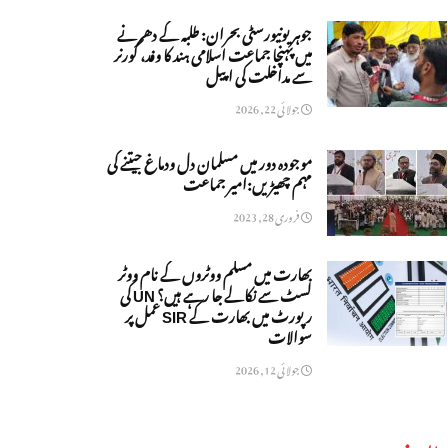
جوہر یونیورسٹی بحران: طلبہ کے دھرنے
میں پہنچا جماعت اسلامی ہند کا وفد، گورنر
سے مداخلت کی اپیل
جولائی 22, 2026
موجودہ دور میں مسلمان دل ودماغ جیتنے کی
مہم چھیڑیں:امیر جماعت
فروری 28, 2023
بھارت میں مسلم ووٹروں کے نام ووٹر
لسٹ سے نکالے جا رہے ہیں؟ UN کی
رپورٹ میں بھارت کے SIR عمل پر
سوالات
جولائی 12, 2026