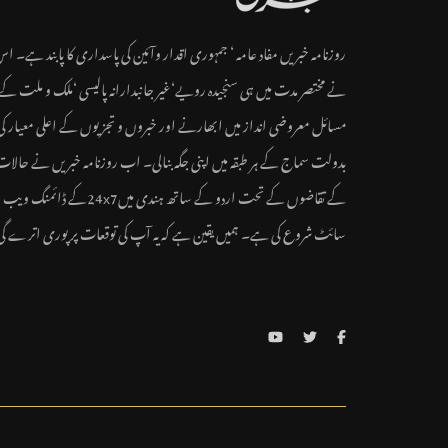
روزنامہ خبریں مفاد عامہ ‘ جمہوری اقدار وآئین کی پاسداری کا پابند ہے۔ ا
نے مختصر مدت میں ہی سنجیدہ رویے‘غیر جانبدارانہ پالیسی ‘ملک و ملت کے
مسائل معروضی انداز میں ابھارنے اور خبروں و تجزیوں کے اعلی معیار کی
بدولت سماج کے ہر طبقہ میں اپنی جگہ بنالی۔ اب روزنامہ خبریں نے حالات
کے تقاضوں کے تحت اردو کے ساتھ ہندی میں24x7کے ڈائمنگ ویب
سائٹ شروع کی ہے۔ ہمیں یقین ہے کہ یہ آپ کی توقعات پر پوری اترے گ