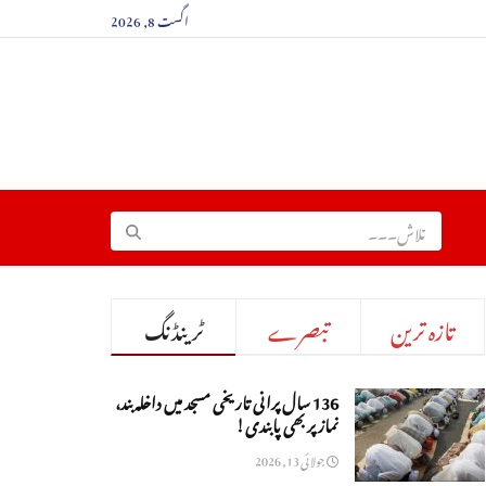
اگست 8, 2026
تازہ ترین
تبصرے
ٹرینڈنگ
136 سال پرانی تاریخی مسجد میں داخلہ بند،
نماز پر بھی پابندی!
جولائی 13, 2026