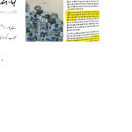
نومبر 1, 2024
جے پور راجس
کتاب کو واپس