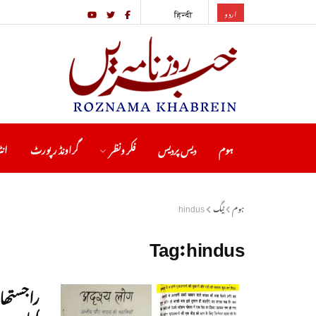
اردو
हिन्दी
ہوم
دیس پردیس
فکر ونظر
گراونڈ رپورٹ
انٹ
ہوم
ٹیگ
hindus
Tag:
hindus
راجستھان
کہا- ہندوؤ