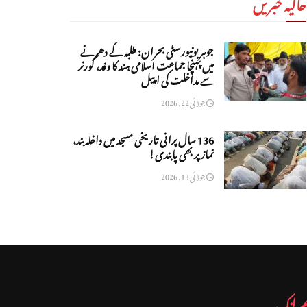
حالیہ خبریں
جوہر یونیورسٹی بحران: طلبہ کے دھرنے
میں پہنچا جماعت اسلامی ہند کا وفد، گورنر
سے مداخلت کی اپیل
جولائی 22, 2026
136 سال پرانی تاریخی مسجد میں داخلہ بند،
نماز پر بھی پابندی!
جولائی 13, 2026
م لنک