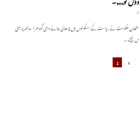
تھان حکومت نے ریاست کے اسکولوں میں پڑھائی جانے والی گودھرا سانحہ پر مبنی
 لینے ...
2
1