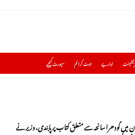
رٹینمینٹ
اداریے
ہیٹ کرا ئم
سپورٹ کیجیے
 میں گودھرا سانحہ سے متعلق کتاب پر پابندی، وزیر نے
ں کو٫٫٫٫۔