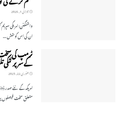
جولائی 1, 2026
واشنگٹن: امریکی سپریم
ان کی اس کوشش ...
ٹرمپ کی سخت ا
کے سر پر لٹکی تل
جنوری 22, 2025
امریکہ کے نئے صدر ڈ
متعلق سخت فیصلوں پر 