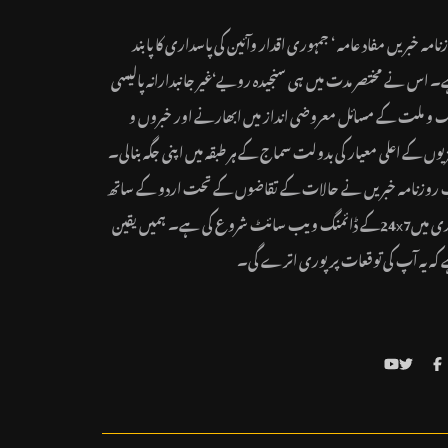
نامہ خبریں مفاد عامہ ‘ جمہوری اقدار وآئین کی پاسداری کا پابند
 اس نے مختصر مدت میں ہی سنجیدہ رویے‘غیر جانبدارانہ پالیسی
ک و ملت کے مسائل معروضی انداز میں ابھارنے اور خبروں و
یوں کے اعلی معیار کی بدولت سماج کے ہر طبقہ میں اپنی جگہ بنالی۔
روزنامہ خبریں نے حالات کے تقاضوں کے تحت اردو کے ساتھ
ہندی میں24x7کے ڈائمنگ ویب سائٹ شروع کی ہے۔ ہمیں یقین
کہ یہ آپ کی توقعات پر پوری اترے گی۔