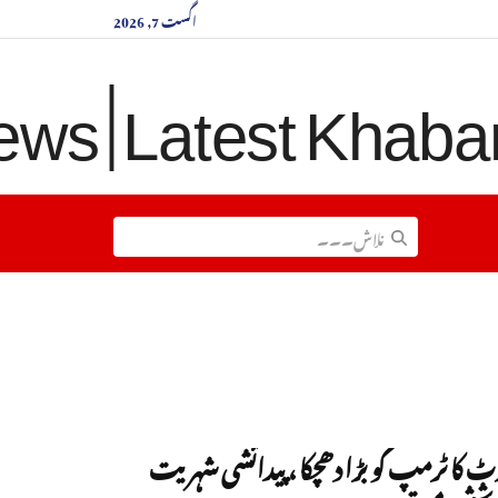
اگست 7, 2026
رٹ کا ٹرمپ کو بڑا دھچکا ، پیدائشی شہریت
وشش مسترد