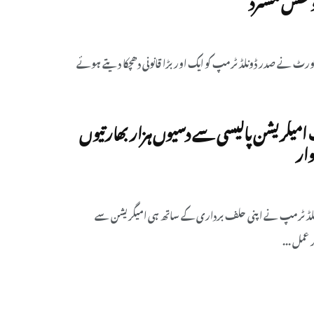
 کورٹ نے صدر ڈونلڈ ٹرمپ کو ایک اور بڑا قانونی دھچکا دیتے ہوئے
میگریشن پالیسی سے دسیوں ہزار بھارتیوں
وار
ونلڈ ٹرمپ نے اپنی حلف برداری کے ساتھ ہی امیگریشن سے
عمل ...