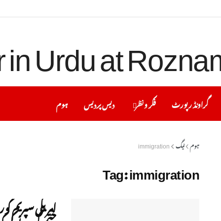
گراونڈ رپورٹ
فکر ونظر
دیس پردیس
ہوم
ہوم
ٹیگ
immigration
Tag:
immigration
امریکی سپریم کو
ختم کرنے کی ک