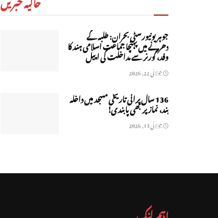
حالیہ خبریں
جوہر یونیورسٹی بحران: طلبہ کے
دھرنے میں پہنچا جماعت اسلامی ہند کا
وفد، گورنر سے مداخلت کی اپیل
جولائی 22, 2026
136 سال پرانی تاریخی مسجد میں داخلہ
بند، نماز پر بھی پابندی!
جولائی 13, 2026
اہم لنک