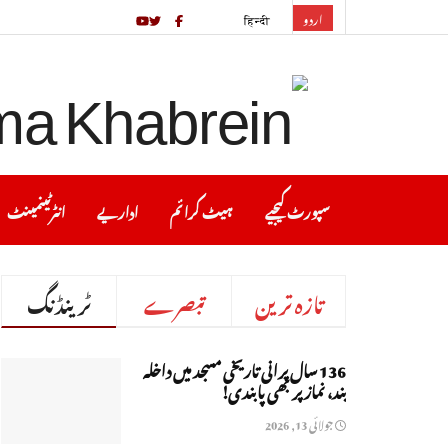
اردو
हिन्दी
سپورٹ کیجیے
ہیٹ کرا ئم
اداریے
انٹرٹینمینٹ
تازہ ترین
تبصرے
ٹرینڈنگ
136 سال پرانی تاریخی مسجد میں داخلہ
بند، نماز پر بھی پابندی!
جولائی 13, 2026