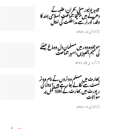
جوہر یونیورسٹی بحران: طلبہ کے
دھرنے میں پہنچا جماعت اسلامی ہند کا
وفد، گورنر سے مداخلت کی اپیل
جولائی 22, 2026
موجودہ دور میں مسلمان دل ودماغ جیتنے
کی مہم چھیڑیں:امیر جماعت
فروری 28, 2023
بھارت میں مسلم ووٹروں کے نام ووٹر
لسٹ سے نکالے جا رہے ہیں؟ UN کی
رپورٹ میں بھارت کے SIR عمل پر
سوالات
جولائی 12, 2026