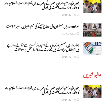
جوہر یونیورسٹی بحران: طلبہ کے دھرنے میں پہنچا جماعت اسلامی ہند
کا وفد، گورنر سے مداخلت کی اپیل
جولائی 22, 2026
موجودہ دور میں مسلمان دل ودماغ جیتنے کی مہم چھیڑیں:امیر جماعت
فروری 28, 2023
بھارت میں مسلم ووٹروں کے نام ووٹر لسٹ سے نکالے جا رہے
ہیں؟ UN کی رپورٹ میں بھارت کے SIR عمل پر سوالات
جولائی 12, 2026
حالیہ خبریں
جوہر یونیورسٹی بحران: طلبہ کے دھرنے میں پہنچا جماعت اسلامی ہند
کا وفد، گورنر سے مداخلت کی اپیل
جولائی 22, 2026