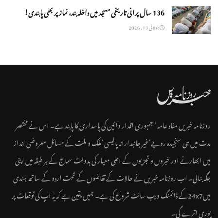
136 سال پرانی تاریخی مسجد میں داخلہ بند، نماز پر بھی پابندی!
جولائی 13, 2026
روزنامہ خبریں مفاد عامہ ‘ جمہوری اقدار وآئین کی پاسداری کا پابند ہے۔ اس نے مختصر
مدت میں ہی سنجیدہ رویے‘غیر جانبدارانہ پالیسی ‘ملک و ملت کے مسائل معروضی انداز
میں ابھارنے اور خبروں و تجزیوں کے اعلی معیار کی بدولت سماج کے ہر طبقہ میں اپنی
جگہ بنالی۔ اب روزنامہ خبریں نے حالات کے تقاضوں کے تحت اردو کے ساتھ ہندی
میں24x7کے ڈائمنگ ویب سائٹ شروع کی ہے۔ ہمیں یقین ہے کہ یہ آپ کی توقعات پر
پوری اترے گی۔