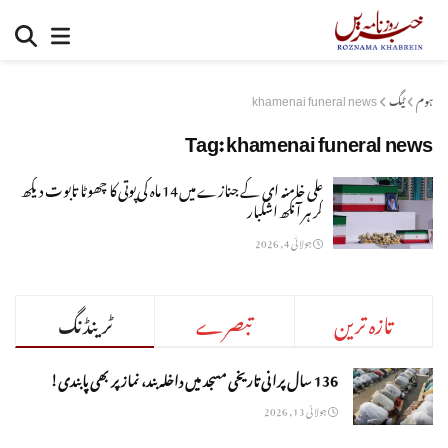
ہوم
ٹیگ
khamenai funeral news
Tag:
khamenai funeral news
علی خامنہ ای کے جنازے میں 14 ماہ کی پوتی کا چھوٹا تابوت دیکھ
کر ہر آنکھ اشکبار
جولائی 4, 2026
تازہ ترین
تبصرے
ٹرینڈنگ
136 سال پرانی تاریخی مسجد میں داخلہ بند، نماز پر بھی پابندی!
جولائی 13, 2026