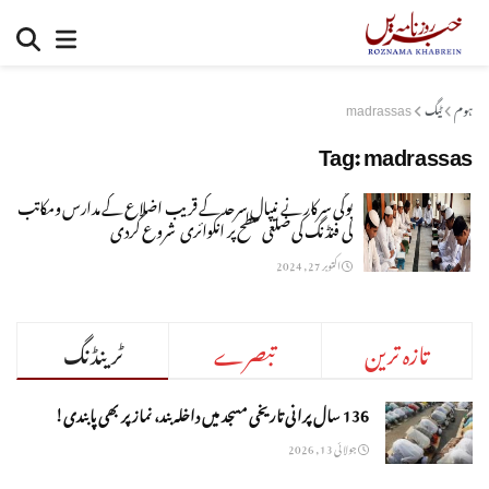
ہوم
ٹیگ
madrassas
Tag:
madrassas
یوگی سرکار نے نیپال سرحد کے قریب اضلاع کے مدارس ومکاتب
کی فنڈنگ کی ضلعی سطح پر انکوائری شروع کردی
اکتوبر 27, 2024
تازہ ترین
تبصرے
ٹرینڈنگ
136 سال پرانی تاریخی مسجد میں داخلہ بند، نماز پر بھی پابندی!
جولائی 13, 2026