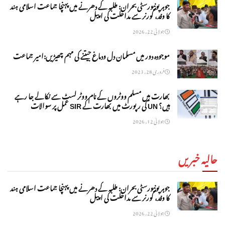
جوہر یونیورسٹی بحران: طلبہ کے دھرنے میں پہنچا جماعت اسلامی ہند
کا وفد، گورنر سے مداخلت کی اپیل
جولائی 22, 2026
موجودہ دور میں مسلمان دل ودماغ جیتنے کی مہم چھیڑیں:امیر جماعت
فروری 28, 2023
بھارت میں مسلم ووٹروں کے نام ووٹر لسٹ سے نکالے جا رہے
ہیں؟ UN کی رپورٹ میں بھارت کے SIR عمل پر سوالات
جولائی 12, 2026
حالیہ خبریں
جوہر یونیورسٹی بحران: طلبہ کے دھرنے میں پہنچا جماعت اسلامی ہند
کا وفد، گورنر سے مداخلت کی اپیل
جولائی 22, 2026