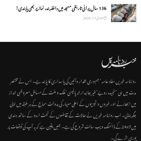
136 سال پرانی تاریخی مسجد میں داخلہ بند، نماز پر بھی پابندی!
جولائی 13, 2026
روزنامہ خبریں مفاد عامہ ‘ جمہوری اقدار وآئین کی پاسداری کا پابند ہے۔ اس نے مختصر
مدت میں ہی سنجیدہ رویے‘غیر جانبدارانہ پالیسی ‘ملک و ملت کے مسائل معروضی انداز
میں ابھارنے اور خبروں و تجزیوں کے اعلی معیار کی بدولت سماج کے ہر طبقہ میں اپنی
جگہ بنالی۔ اب روزنامہ خبریں نے حالات کے تقاضوں کے تحت اردو کے ساتھ ہندی
میں24x7کے ڈائمنگ ویب سائٹ شروع کی ہے۔ ہمیں یقین ہے کہ یہ آپ کی توقعات پر
پوری اترے گی۔