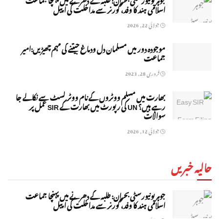
اسلامی ہند کا وفد، گورنر سے مداخلت کی اپیل
جولائی 22, 2026
موجودہ دور میں مسلمان دل ودماغ جیتنے کی مہم چھیڑیں:امیر
جماعت
فروری 28, 2023
بھارت میں مسلم ووٹروں کے نام ووٹر لسٹ سے نکالے جا
رہے ہیں؟ UN کی رپورٹ میں بھارت کے SIR عمل پر
سوالات
جولائی 12, 2026
حالیہ خبریں
جوہر یونیورسٹی بحران: طلبہ کے دھرنے میں پہنچا جماعت
اسلامی ہند کا وفد، گورنر سے مداخلت کی اپیل