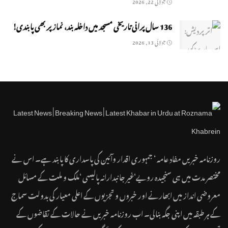
جولائی 22, 2026
136 سال پرانی تاریخی مسجد میں داخلہ بند، نماز پر بھی پابندی!
جولائی 13, 2026
روزنامہ خبریں مفاد عامہ ‘ جمہوری اقدار وآئین کی پاسداری کا پابند ہے۔ اس نے
مختصر مدت میں ہی سنجیدہ رویے‘غیر جانبدارانہ پالیسی ‘ملک و ملت کے مسائل
معروضی انداز میں ابھارنے اور خبروں و تجزیوں کے اعلی معیار کی بدولت سماج
کے ہر طبقہ میں اپنی جگہ بنالی۔ اب روزنامہ خبریں نے حالات کے تقاضوں کے