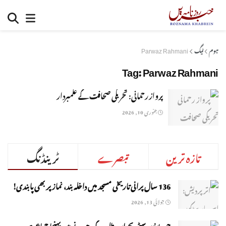
ہوم
ٹیگ
Parwaz Rahmani
Tag:
Parwaz Rahmani
پرواز رحمانی: تحریکی صحافت کے علمبردار
جنوری 10, 2026
تازہ ترین
تبصرے
ٹرینڈنگ
136 سال پرانی تاریخی مسجد میں داخلہ بند، نماز پر بھی پابندی!
جولائی 13, 2026
جوہر یونیورسٹی بحران: طلبہ کے دھرنے میں پہنچا جماعت