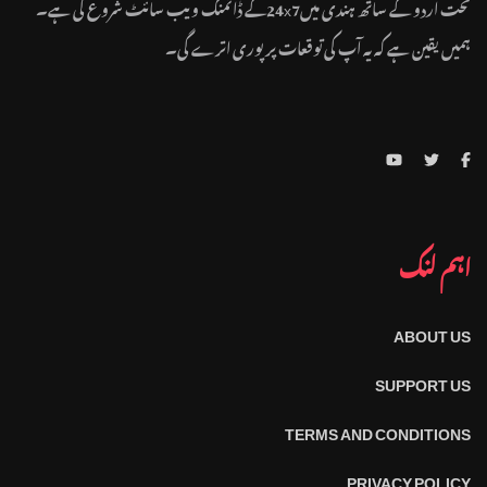
تحت اردو کے ساتھ ہندی میں24x7کے ڈائمنگ ویب سائٹ شروع کی ہے۔
ہمیں یقین ہے کہ یہ آپ کی توقعات پر پوری اترے گی۔
اہم لنک
ABOUT US
SUPPORT US
TERMS AND CONDITIONS
PRIVACY POLICY