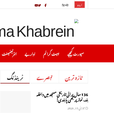
اردو
हिन्दी
سپورٹ کیجیے
ہیٹ کرا ئم
اداریے
انٹرٹینمینٹ
تازہ ترین
تبصرے
ٹرینڈنگ
136 سال پرانی تاریخی مسجد میں داخلہ
بند، نماز پر بھی پابندی!
جولائی 13, 2026