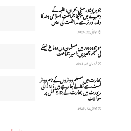
جوہر یونیورسٹی بحران: طلبہ کے
دھرنے میں پہنچا جماعت اسلامی ہند کا
وفد، گورنر سے مداخلت کی اپیل
جولائی 22, 2026
موجودہ دور میں مسلمان دل ودماغ جیتنے
کی مہم چھیڑیں:امیر جماعت
فروری 28, 2023
بھارت میں مسلم ووٹروں کے نام ووٹر
لسٹ سے نکالے جا رہے ہیں؟ UN کی
رپورٹ میں بھارت کے SIR عمل پر
سوالات
جولائی 12, 2026