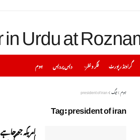
گراونڈ رپورٹ
فکر ونظر
دیس پردیس
ہوم
ہوم
ٹیگ
president of iran
Tag:
president of iran
امریکہ جو چاہ
کریں گے:صدر 