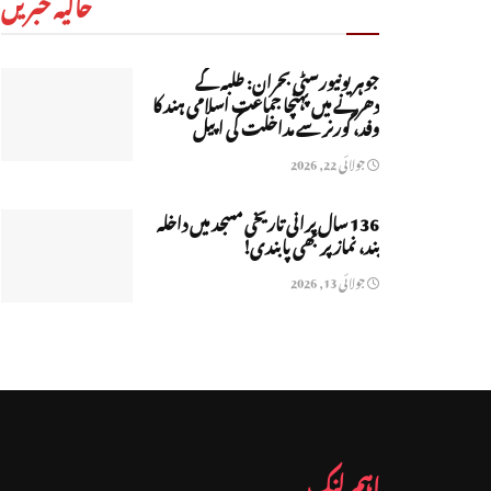
حالیہ خبریں
جوہر یونیورسٹی بحران: طلبہ کے
دھرنے میں پہنچا جماعت اسلامی ہند کا
وفد، گورنر سے مداخلت کی اپیل
جولائی 22, 2026
136 سال پرانی تاریخی مسجد میں داخلہ
بند، نماز پر بھی پابندی!
جولائی 13, 2026
اہم لنک