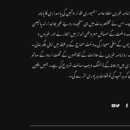
نامہ خبریں مفاد عامہ ‘ جمہوری اقدار وآئین کی پاسداری کا پابند
 اس نے مختصر مدت میں ہی سنجیدہ رویے‘غیر جانبدارانہ پالیسی
ک و ملت کے مسائل معروضی انداز میں ابھارنے اور خبروں و
یوں کے اعلی معیار کی بدولت سماج کے ہر طبقہ میں اپنی جگہ بنالی۔
روزنامہ خبریں نے حالات کے تقاضوں کے تحت اردو کے ساتھ
ہندی میں24x7کے ڈائمنگ ویب سائٹ شروع کی ہے۔ ہمیں یقین
کہ یہ آپ کی توقعات پر پوری اترے گی۔