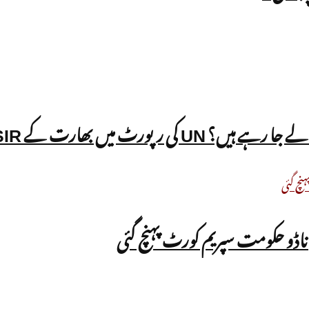
ھارت کے SIR عمل پر سوالات
اڈو حکومت سپریم کورٹ پہنچ گئی