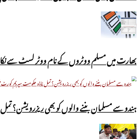
بھارت میں مسلم ووٹروں کے نام ووٹر لسٹ سے نکالے جا رہے ہیں؟ UN کی رپورٹ میں ب
ہندو سے مسلمان بننے والوں کو بھی ریزرویشن؟ تمل ن