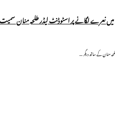
ں نعرے لگانے پر اسٹوڈنٹ لیڈر طلحہ منان سمیت دی
ہ منان کے ساتھ دیگر ...