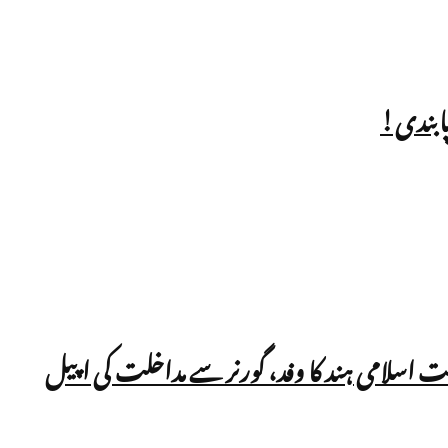
ت اسلامی ہند کا وفد، گورنر سے مداخلت کی اپیل