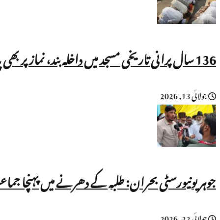
136 سال پرانی تاریخی مسجد میں داخلہ بند، نماز پر بھی پابندی!
جولائی 13, 2026
جوہر یونیورسٹی بحران: طلبہ کے دھرنے میں پہنچا جماع
جولائی 22, 2026