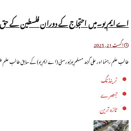
اے ایم یو۔میں احتجاج کے دوران فلسطین کے حق می
اگست 21, 2025
طالب علم رہنما اور علی گڑھ مسلم یونیورسٹی (اے ایم یو) کے سابق طالب علم طلح
ٹرینڈنگ
تبصرے
تازہ ترین