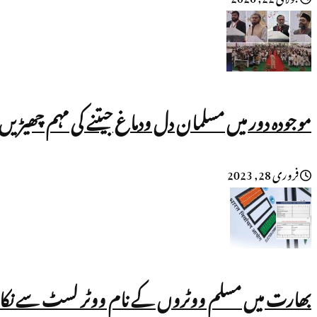
موجودہ دور میں مسلمان دل ودماغ جیتنے کی مہم چھیڑی
فروری 28, 2023
بھارت میں مسلم ووٹروں کے نام ووٹر لسٹ سے نکالے جا رہے ہیں؟ UN کی رپورٹ میں ب