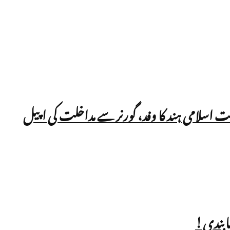
ت اسلامی ہند کا وفد، گورنر سے مداخلت کی اپیل