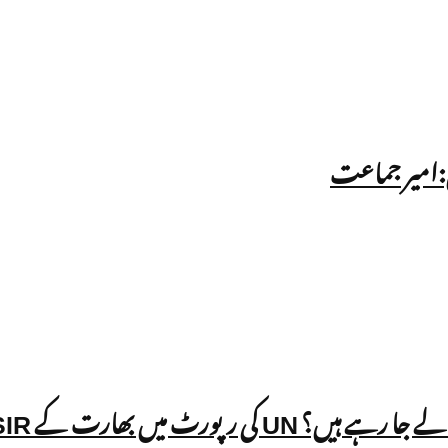
ں:امیر جماعت
ھارت کے SIR عمل پر سوالات