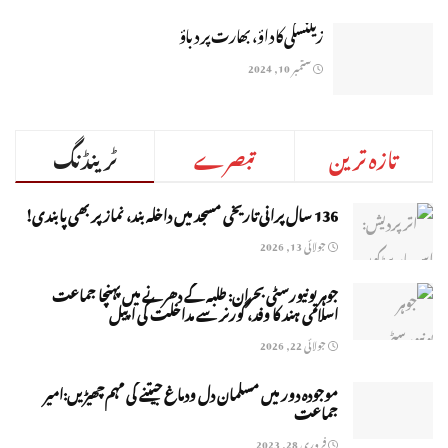
زیلنسکی کا داؤ، بھارت پر دباؤ
ستمبر 10, 2024
تازہ ترین
تبصرے
ٹرینڈنگ
136 سال پرانی تاریخی مسجد میں داخلہ بند، نماز پر بھی پابندی!
جولائی 13, 2026
جوہر یونیورسٹی بحران: طلبہ کے دھرنے میں پہنچا جماعت
اسلامی ہند کا وفد، گورنر سے مداخلت کی اپیل
جولائی 22, 2026
موجودہ دور میں مسلمان دل ودماغ جیتنے کی مہم چھیڑیں:امیر
جماعت
فروری 28, 2023