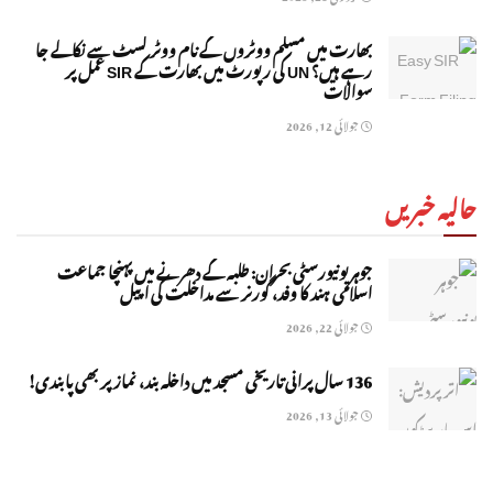
بھارت میں مسلم ووٹروں کے نام ووٹر لسٹ سے نکالے جا
رہے ہیں؟ UN کی رپورٹ میں بھارت کے SIR عمل پر
سوالات
جولائی 12, 2026
حالیہ خبریں
جوہر یونیورسٹی بحران: طلبہ کے دھرنے میں پہنچا جماعت
اسلامی ہند کا وفد، گورنر سے مداخلت کی اپیل
جولائی 22, 2026
136 سال پرانی تاریخی مسجد میں داخلہ بند، نماز پر بھی پابندی!
جولائی 13, 2026