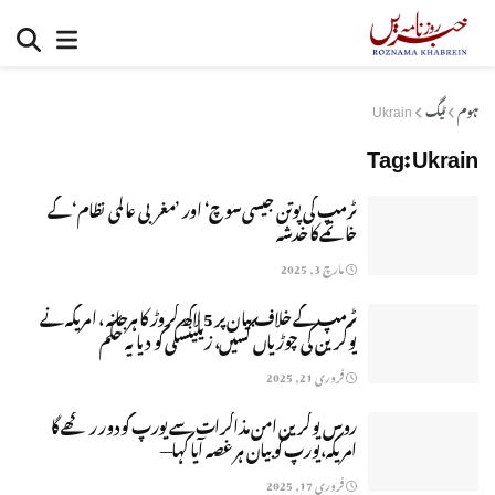
ہوم
ٹیگ
Ukrain
Tag:
Ukrain
ٹرمپ کی پوتن جیسی سوچ‘ اور ’مغربی عالمی نظام‘ کے
خاتمے کا خدشہ
مارچ 3, 2025
ٹرمپ کے خلاف بیان پر 5 لاکھ کروڑ کا ہرجانہ ، امریکہ نے
یوکرین کی چوڑیاں کسیں، زیلینسکی کو دیا یہ حکم
فروری 21, 2025
روس یوکرین امن مذاکرات سے یورپ کو دور رکھے گا
امریکہ،یورپ کو بیان ہر غصہ آیا کہا—
فروری 17, 2025