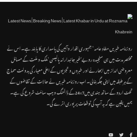
روزنامہ خبریں مفاد عامہ ‘ جمہوری اقدار وآئین کی پاسداری کا پابند ہے۔ اس نے
مختصر مدت میں ہی سنجیدہ رویے‘غیر جانبدارانہ پالیسی ‘ملک و ملت کے مسائل
معروضی انداز میں ابھارنے اور خبروں و تجزیوں کے اعلی معیار کی بدولت سماج
کے ہر طبقہ میں اپنی جگہ بنالی۔ اب روزنامہ خبریں نے حالات کے تقاضوں کے
تحت اردو کے ساتھ ہندی میں24x7کے ڈائمنگ ویب سائٹ شروع کی ہے۔
ہمیں یقین ہے کہ یہ آپ کی توقعات پر پوری اترے گی۔