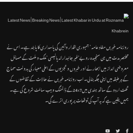
روزنامہ خبریں مفاد عامہ ‘ جمہوری اقدار وآئین کی پاسداری کا پابند ہے۔ اس نے
مختصر مدت میں ہی سنجیدہ رویے‘غیر جانبدارانہ پالیسی ‘ملک و ملت کے مسائل
معروضی انداز میں ابھارنے اور خبروں و تجزیوں کے اعلی معیار کی بدولت سماج
کے ہر طبقہ میں اپنی جگہ بنالی۔ اب روزنامہ خبریں نے حالات کے تقاضوں کے
تحت اردو کے ساتھ ہندی میں24x7کے ڈائمنگ ویب سائٹ شروع کی ہے۔
ہمیں یقین ہے کہ یہ آپ کی توقعات پر پوری اترے گی۔