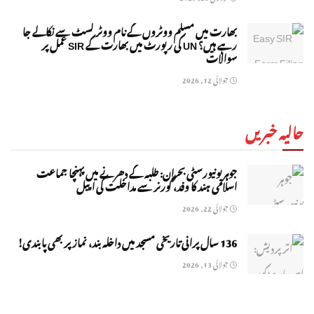
بھارت میں مسلم ووٹروں کے نام ووٹر لسٹ سے نکالے جا
رہے ہیں؟ UN کی رپورٹ میں بھارت کے SIR عمل پر
سوالات
جولائی 12, 2026
حالیہ خبریں
جوہر یونیورسٹی بحران: طلبہ کے دھرنے میں پہنچا جماعت
اسلامی ہند کا وفد، گورنر سے مداخلت کی اپیل
جولائی 22, 2026
136 سال پرانی تاریخی مسجد میں داخلہ بند، نماز پر بھی پابندی!
جولائی 13, 2026