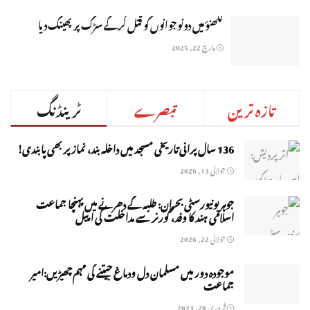
لکھنؤ میں دونوجوانوں کو قتل کرکے سڑک پر پھینک دیا
مارچ 22, 2025
تازہ ترین
تبصرے
ٹرینڈنگ
136 سال پرانی تاریخی مسجد میں داخلہ بند، نماز پر بھی پابندی!
جولائی 13, 2026
جوہر یونیورسٹی بحران: طلبہ کے دھرنے میں پہنچا جماعت
اسلامی ہند کا وفد، گورنر سے مداخلت کی اپیل
جولائی 22, 2026
موجودہ دور میں مسلمان دل ودماغ جیتنے کی مہم چھیڑیں:امیر
جماعت
فروری 28, 2023