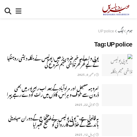
ہوم
ٹیگ
UP police
Tag:
UP police
یوپی والے یہ خبر ضرور پڑھیں: پولیس نے بنگلہ دیشی روہنگیا
کے لیے گھر گھر تلاشی مہم شروع کی
دسمبر 6, 2025
امروہہ سنبھل اور مرادآباد کے بعد اب رام پور میں بھی
ڈرون سے خوف و ہراس، گاؤں میں رات کو دے رہے پہرا
جولائی 22, 2025
یہ قانونی ہے،” یوپی پولیس نے احتجاج کے دوران سیاہ پٹی
باندھنے کے خلاف کارروائی کو صحیح ٹھہرایا
اپریل 12, 2025