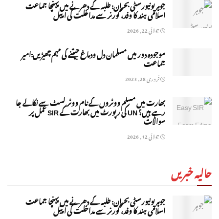
جوہر یونیورسٹی بحران: طلبہ کے دھرنے میں پہنچا جماعت
اسلامی ہند کا وفد، گورنر سے مداخلت کی اپیل
جولائی 22, 2026
موجودہ دور میں مسلمان دل ودماغ جیتنے کی مہم چھیڑیں:امیر
جماعت
فروری 28, 2023
بھارت میں مسلم ووٹروں کے نام ووٹر لسٹ سے نکالے جا
رہے ہیں؟ UN کی رپورٹ میں بھارت کے SIR عمل پر
سوالات
جولائی 12, 2026
حالیہ خبریں
جوہر یونیورسٹی بحران: طلبہ کے دھرنے میں پہنچا جماعت
اسلامی ہند کا وفد، گورنر سے مداخلت کی اپیل