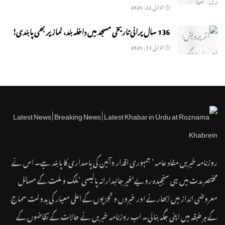
جولائی 22, 2026
136 سال پرانی تاریخی مسجد میں داخلہ بند، نماز پر بھی پابندی!
جولائی 13, 2026
روزنامہ خبریں مفاد عامہ ‘ جمہوری اقدار وآئین کی پاسداری کا پابند ہے۔ اس نے
مختصر مدت میں ہی سنجیدہ رویے‘غیر جانبدارانہ پالیسی ‘ملک و ملت کے مسائل
معروضی انداز میں ابھارنے اور خبروں و تجزیوں کے اعلی معیار کی بدولت سماج
کے ہر طبقہ میں اپنی جگہ بنالی۔ اب روزنامہ خبریں نے حالات کے تقاضوں کے