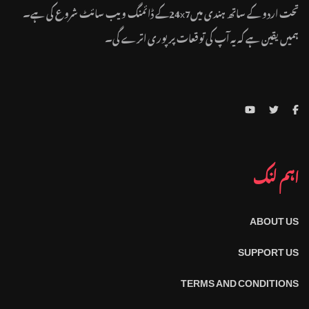
تحت اردو کے ساتھ ہندی میں24x7کے ڈائمنگ ویب سائٹ شروع کی ہے۔
ہمیں یقین ہے کہ یہ آپ کی توقعات پر پوری اترے گی۔
اہم لنک
ABOUT US
SUPPORT US
TERMS AND CONDITIONS