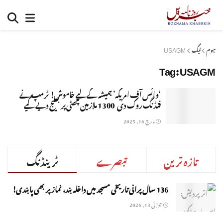
ہوم
ٹیگ
USAGM
Tag:
USAGM
‘وائس آف امریکہ’ ہمیشہ کے لیے خاموش! ٹرمپ نے
فنڈنگ روک دی 1300 ملازمین چھٹی پر بھیج دیے گیے
مارچ 16, 2025
تازہ ترین
تبصرے
ٹرینڈنگ
136 سال پرانی تاریخی مسجد میں داخلہ بند، نماز پر بھی پابندی!
جولائی 13, 2026